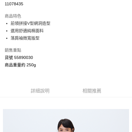
信用卡分期付款
11078435
3 期 0 利率 每期
NT$560
21家銀行
商品特色
合作金庫商業銀行
第一商業銀行
超商取貨付款
前領拼接V型網洞造型
華南商業銀行
彰化商業銀行
選用舒適純棉面料
LINE Pay
上海商業儲蓄銀行
台北富邦商業銀行
國泰世華商業銀行
兆豐國際商業銀行
落肩袖微寬版型
Apple Pay
臺灣中小企業銀行
台中商業銀行
銷售重點
匯豐（台灣）商業銀行
華泰商業銀行
街口支付
聯邦商業銀行
遠東國際商業銀行
貨號 55890030
元大商業銀行
永豐商業銀行
Google Pay
商品重量約 250g
玉山商業銀行
星展（台灣）商業銀行
台新國際商業銀行
中國信託商業銀行
AFTEE先享後付
台灣樂天信用卡公司
相關說明
【關於「AFTEE先享後付」】
詳細說明
相關推薦
ATM付款
AFTEE先享後付是「在收到商品之後才付款」的支付方式。 讓您購物簡單
便利好安心！
１．簡單：不需註冊會員、不需綁卡、不需儲值。
運送方式
２．便利：只要手機號碼，簡訊認證，即可結帳。
３．安心：先確認商品／服務後，再付款。
全家付款取貨
每筆NT$80，滿NT$2,000(含以上)免運費
【「AFTEE先享後付」結帳流程】
１．於結帳方式選擇「AFTEE先享後付」後，將跳轉至「AFTEE先享後付」