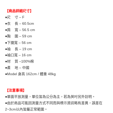
【商品詳細尺寸】
●尺 寸 – F
●衣 長 – 60.5
cm
●肩 寬 – 56.5
cm
●胸 圍 – 59 cm
●下擺寬 – 56 cm
●袖 長 – 19
cm
●袖口寬 – 16 cm
●材 質 –100%棉
●產 地 – 中國
●Model
身高 162cm / 體重 48kg
【注意事項】
●單面平放測量，單位皆為公分為主，若為英吋另外註明。
●由於商品可能因測量方式不同而與標示資訊略有差異，誤差在
2~3cm以內皆屬正常範圍。