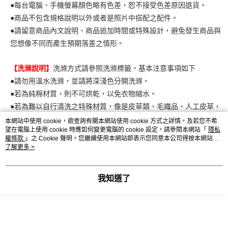
●每台電腦、手機螢幕顏色略有色差，恕不接受色差原因退貨。
●商品不包含規格說明以外或者是照片中搭配之配件。
●請留意商品內文說明、商品追加時間或特殊設計，避免發生商品與
您想像不同而產生預期落差之情形。
【洗滌說明】
洗滌方式請參照洗滌標籤，基本注意事項如下
●請勿用溫水洗滌，並請將深淺色分開洗滌。
●若為純棉材質，則不可烘乾，以免衣物縮水。
●若為難以自行清洗之特殊材質，像是皮草類、毛織品、人工皮草，
建議送專業洗滌以保服裝品質。
本網站中使用 cookie，欲查詢有關本網站使用 cookie 方式之詳情，及若您不希
望在電腦上使用 cookie 時應如何變更電腦的 cookie 設定，請參閱本網站「
隱私
權條款
」之 Cookie 聲明。您繼續使用本網站即表示您同意本公司得按本網站使
用條款之 Cookie 聲明使用 cookie。
了解更多 >
顯示電腦版詳細說明
我知道了
客服
商品相關分類 (4)
查看全部