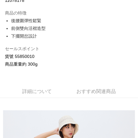
11078178
3回払い、金利0、毎回
NT$648
21行の銀行
商品の特徴
合作金庫商業銀行
第一商業銀行
コンビニ店頭代金引換
後腰圍彈性鬆緊
華南商業銀行
彰化商業銀行
前側雙向活褶造型
LINE Pay
上海商業儲蓄銀行
台北富邦商業銀行
国泰世華商業銀行
兆豐國際商業銀行
下擺開岔設計
Apple Pay
台湾中小企業銀行
台中商業銀行
HSBC(台湾)商業銀行
華泰商業銀行
セールスポイント
JKOPAY
聯邦商業銀行
遠東国際商業銀行
貨號 55850010
元大商業銀行
永豐商業銀行
Google Pay
商品重量約 300g
玉山商業銀行
星展(台湾)商業銀行
台新國際商業銀行
中国信託商業銀行
AFTEE代金後払い
台湾楽天クレジットカード会社
説明
一、 AFTEE代金後払いについて
詳細について
おすすめ関連商品
ATM払い
1.お支払い方法でAFTEE代金後払いを選択すると、携帯電話認証ウィンド
ウが表示されます。
2.SMSで認証してお支払い手続を進めてください。
配送方法
3.注文するときのお支払いは不要です。商品はご指定の住所に配送されま
す。
全家付款取貨
4.ご注文が完了すると、携帯に支払い通知のSMSが届きます。アプリ会員
配送毎にNT$80、NT$2,000以上で送料無料
の場合は、AFTEE アプリプッシュ通知が届きます。
5.商品受け取り時のお支払いは不要です。商品を確かめてから、SMSまた
付款後全家取貨