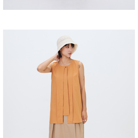
ームページの『個人情報の収集、処理及び利用に関する声明』をご参照く
ださい（
https://aftee.tw/privacypolicy/
）。
AFTEEの初回ご利用の際に、審査を通過すれば、最高額がNT$10,000にな
ります。支払い期限を過ぎた場合、その金額に基づいて年利20%の遅延滞
納金が加算されます。未成年の利用者は、事前に法定代理人または後見人
の同意を得ればAFTEEをご利用いただけます。
個人情報の処理、利用について疑問がある、または関連する法律の権利を
行使したい場合は、ネットプロテクションズ
cs_tw@netprotections.co.jp
にご連絡ください。上記に示した個人情報を、必要な購入注文書とあわせ
てAFTEEにご提供いただく、またはAFTEEにあなたの個人情報の収集、処
理、利用を許可することににご同意いただけない場合は、当サービスを選
択しないでください。