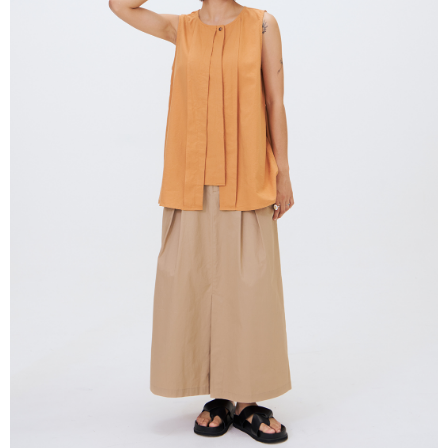
はアプリの通知に従って、4大コンビニ、またはATM/オンラインバンキン
グでお支払いください。
配送毎にNT$80、NT$2,000以上で送料無料
代金納付期限は最短で 14 日以内ですので、ご注意ください。AFTEE アプ
7-11付款取貨
リをダウンロードして AFTEE 会員になるとお支払い期限を最長 45 日以内
配送毎にNT$80、NT$2,000以上で送料無料
まで延長できます。
付款後7-11取貨
お支払期限は、ショップが請求した期日と、AFTEEで延長できる日数をも
とに計算されます。AFTEEで注文すると、商品を受け取るまで支払い期限
配送毎にNT$80、NT$2,000以上で送料無料
を延長できますが、商品を期限内に受け取れない場合があります（例：予
約商品や商品到着日が比較的遅い商品）。そのため、商品到着の有無に関
宅配
わらず、AFTEEで指定された期限内にお支払いください。
配送毎にNT$80、NT$2,000以上で送料無料
二、支払い限度額
離島宅配
1.初回 AFTEEを ご利用の際に、認証結果及び当社の審査の結果に基づ
き、限度額が設定されます。
配送毎にNT$150、NT$2,000以上で送料無料
2.決済金額は最低NT$20です。
3.現在、台湾の会員のみご利用いただけます。
順豐港澳宅配/宇迅國際物流
送料を確認
三、利用規約「AFTEE代金後払い」（以下当サービスという）はネットプ
ロテクションズ（以下 AFTEE という）が提供し、AFTEEが代金を徴収し
ます。当サービスご利用の際に提供しなければならない個人情報（注文者
の氏名、電話番号、受取人の氏名、電話番号、受取人住所を含むがこれに
限らない）は、AFTEEに渡され当サービスで必要な範囲内で利用されま
す。AFTEEの個人情報の収集、処理、利用について、詳細はAFTEE公式ホ