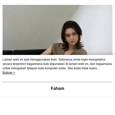
Yuanta Commercial Bank
Bank SinoPac
Pilihan Penghantaran
3. Tiada bayaran diperlukan apabila pesanan disahkan. Produk akan
Bank Komersial E.SUN
DBS Bank
dihantar ke alamat yang ditetapkan.
全家付款取貨
Bank Antarabangsa
Bank CTBC
4. Setelah pesanan disahkan, anda akan menerima SMS pembayaran
NT$80/pesanan | Penghantaran percuma untuk pesanan
Taishin
manakala ahli aplikasi akan menerima pemberitahuan tolak aplikasi
Syarikat Kad Kredit
NT$2,000 atau lebih
AFTEE.
Rakuten Taiwan
5. Tiada bayaran diperlukan apabila anda menerima produk. Sila buat
pembayaran di empat kedai serbaneka utama, ATM atau perbankan
付款後全家取貨
dalam talian dengan SMS pembayaran atau pemberitahuan tolak aplikasi
NT$80/pesanan | Penghantaran percuma untuk pesanan
AFTEE.
NT$2,000 atau lebih
Sila ambil perhatian bahawa tempoh pembayaran adalah 14 hari. Walau
7-11付款取貨
bagaimanapun, bagi mereka yang telah memuat turun Aplikasi AFTEE
Laman web ini ada menggunakan kuki. Sekiranya anda ingin mengetahui
dan mendaftar sebagai ahli AFTEE boleh menikmati tempoh pembayaran
NT$80/pesanan | Penghantaran percuma untuk pesanan
secara terperinci bagaimana kuki digunakan di laman web ini, dan bagaimana
sehingga 45 hari.
untuk mengubah tetapan kuki komputer anda. Jika anda tidak mahu
NT$2,000 atau lebih
menggunakan kuki di komputer anda, sila rujuk penerangan mengenai kuki.
Butiran >
Tempoh pembayaran dikira dari masa kedai meminta pembayaran anda,
Dasar Privasi
Laman web ini ada menggunakan kuki. Sekiranya anda ingin
付款後7-11取貨
ditambah dengan bilangan hari yang boleh dilanjutkan oleh AFTEE. Anda
mengetahui secara terperinci bagaimana kuki digunakan di laman web ini,
boleh melanjutkan tempoh pembayaran anda sebelum anda menerima
NT$80/pesanan | Penghantaran percuma untuk pesanan
dan bagaimana untuk mengubah tetapan kuki komputer anda. Jika anda tidak
pesanan. Walau bagaimanapun, tiada jaminan bahawa anda boleh
Faham
mahu menggunakan kuki di komputer anda, sila rujuk penerangan mengenai
NT$2,000 atau lebih
menerima pesanan anda semasa tempoh pembayaran (cth.: produk
kuki.
prapesanan atau produk yang mungkin mengambil masa yang lebih
宅配
lama untuk dihantar). Oleh itu, anda dikehendaki membuat pembayaran
kepada AFTEE dalam tempoh sama ada anda menerima pesanan.
NT$80/pesanan | Penghantaran percuma untuk pesanan
NT$2,000 atau lebih