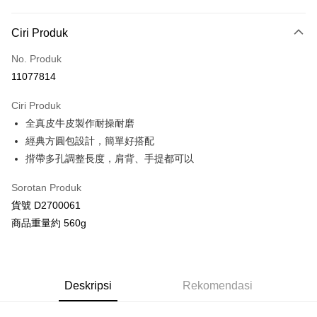
Kaedah Pembayaran
Ciri Produk
Kad Kredit (Bayaran Penuh)
No. Produk
Ansuran Kad Kredit
11077814
3 ansuran pada kadar faedah 0,
NT$1,293
setiap ansuran
Ciri Produk
21 Bank
Taiwan Cooperative Bank
Bank Komersial Pertama
Pengambilan di Kedai Serbaneka
全真皮牛皮製作耐操耐磨
Hua Nan Commercial
Chang Hwa Commercial
LINE Pay
Bank
Bank
經典方圓包設計，簡單好搭配
The Shanghai
Bank Komersial Taipei
揹帶多孔調整長度，肩背、手提都可以
Apple Pay
Commercial & Savings
Fubon
Bank
Sorotan Produk
JKOPAY
Bank Cathay United
Mega International
貨號 D2700061
Commercial Bank
Google Pay
商品重量約 560g
Taiwan Business Bank
Taichung Commercial
Bank
AFTEE
HSBC Bank (Taiwan)
Hwatai Bank
Deskripsi
Limited
Pertama, Mengenai Perkhidmatan AFTEE Beli Sekarang Bayar Kemudian
Deskripsi
Rekomendasi
Pemindahan ATM
Union Bank of Taiwan
Far Eastern International
1. Dengan memilih AFTEE sebagai kaedah pembayaran, mesej
Bank
pengesahan AFTEE akan muncul.
2. Anda boleh meneruskan pembayaran selepas pengesahan SMS.