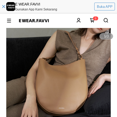
E WEAR.FAVVI
Buka APP
Gunakan App Kami Sekarang
0
1
/
3