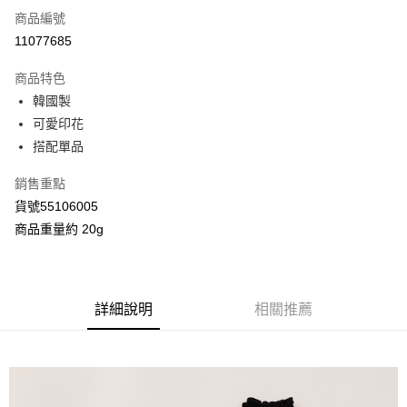
商品編號
信用卡分期付款
11077685
3 期 0 利率 每期
NT$40
21家銀行
商品特色
合作金庫商業銀行
第一商業銀行
超商取貨付款
韓國製
華南商業銀行
彰化商業銀行
可愛印花
LINE Pay
上海商業儲蓄銀行
台北富邦商業銀行
國泰世華商業銀行
兆豐國際商業銀行
搭配單品
Apple Pay
臺灣中小企業銀行
台中商業銀行
銷售重點
匯豐（台灣）商業銀行
華泰商業銀行
街口支付
聯邦商業銀行
遠東國際商業銀行
貨號55106005
元大商業銀行
永豐商業銀行
Google Pay
商品重量約 20g
玉山商業銀行
星展（台灣）商業銀行
台新國際商業銀行
中國信託商業銀行
AFTEE先享後付
台灣樂天信用卡公司
相關說明
【關於「AFTEE先享後付」】
詳細說明
相關推薦
ATM付款
AFTEE先享後付是「在收到商品之後才付款」的支付方式。 讓您購物簡單
便利好安心！
１．簡單：不需註冊會員、不需綁卡、不需儲值。
運送方式
２．便利：只要手機號碼，簡訊認證，即可結帳。
３．安心：先確認商品／服務後，再付款。
全家付款取貨