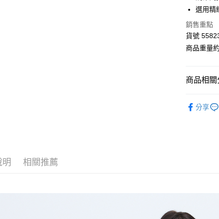
華南商
選用精
LINE Pay
上海商
銷售重點
國泰世
Apple Pay
貨號 5582
臺灣中
匯豐（
商品重量約 
街口支付
聯邦商
元大商
Google Pa
玉山商
商品相關分
台新國
AFTEE先
台灣樂
■ E-WEAR
相關說明
分享
【關於「A
【 全部商品 A
ATM付款
AFTEE
便利好安
連身類 Over
１．簡單
２．便利
連身類 Over
運送方式
３．安心
說明
相關推薦
☀️ 2026
全家付款
【「AFT
⋮⋮ 本週新
每筆NT$8
１．於結帳
付」結帳
付款後全
２．訂單
３．收到繳
每筆NT$8
／ATM／