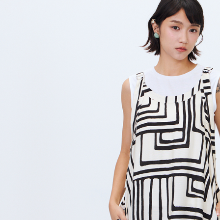
※ 請注意
7-11付款
絡購買商品
先享後付
每筆NT$8
※ 交易是
是否繳費成
付款後7-1
付客戶支
每筆NT$8
【注意事
宅配
１．透過由
交易，需
每筆NT$8
求債權轉
２．關於
離島宅配
https://aft
每筆NT$1
３．未成
「AFTE
順豐港澳宅
任。
４．使用「
即時審查
結果請求
５．嚴禁
形，恩沛
動。