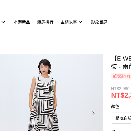
本週新品
熱銷排行
主題故事
形象目錄
【E-
裝 - 兩
超取滿NT$
NT$2,980
NT$2,
顏色
綠底白