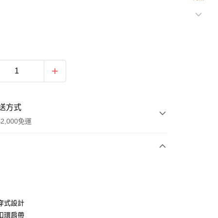
送方式
2,000免運
次付款
期付款
0 利率 每期
NT$794
21家銀行
穿式設計
庫商業銀行
第一商業銀行
扣環肩帶
付款