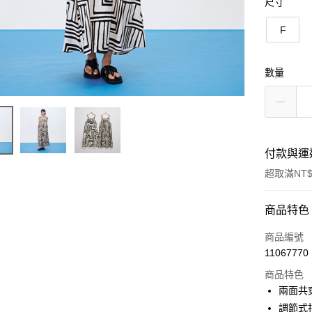
尺寸
F
數量
付款與運
超取滿NT$
付款方式
商品特色
信用卡一
商品編號
11067770
信用卡分
商品特色
3 期 
兩面共
合作金
調節式
超商取貨