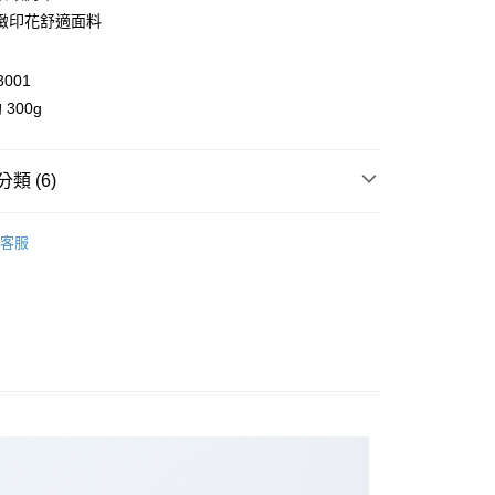
業銀行
彰化商業銀行
緻印花舒適面料
業儲蓄銀行
台北富邦商業銀行
華商業銀行
兆豐國際商業銀行
3001
小企業銀行
台中商業銀行
台灣）商業銀行
華泰商業銀行
300g
業銀行
遠東國際商業銀行
業銀行
永豐商業銀行
y
業銀行
星展（台灣）商業銀行
類 (6)
際商業銀行
中國信託商業銀行
享後付
天信用卡公司
洋裝
客服
FTEE先享後付」】
ll Items 】
先享後付是「在收到商品之後才付款」的支付方式。 讓您購物簡單
心！
alls
洋裝
：不需註冊會員、不需綁卡、不需儲值。
：只要手機號碼，簡訊認證，即可結帳。
alls
吊帶褲 / 裙
：先確認商品／服務後，再付款。
 正夏新品 會員 85 折
取貨
EE先享後付」結帳流程】
品 New In
⋮⋮ 9月新品
0，滿NT$2,000(含以上)免運費
方式選擇「AFTEE先享後付」後，將跳轉至「AFTEE先享後
頁面，進行簡訊認證並確認金額後，即可完成結帳。
家取貨
成立數日內，您將收到繳費通知簡訊。
費通知簡訊後14天內，點擊此簡訊中的連結，可透過四大超商
0，滿NT$2,000(含以上)免運費
網路銀行／等多元方式進行付款，方視為交易完成。