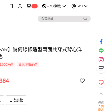
0
中文 (繁體)
TWD
WEAR】幾何線條造型兩面共穿式背心洋
色
2,000免運
國家/地區配送
384
紋
白底黑紋
先逛
人氣
商品