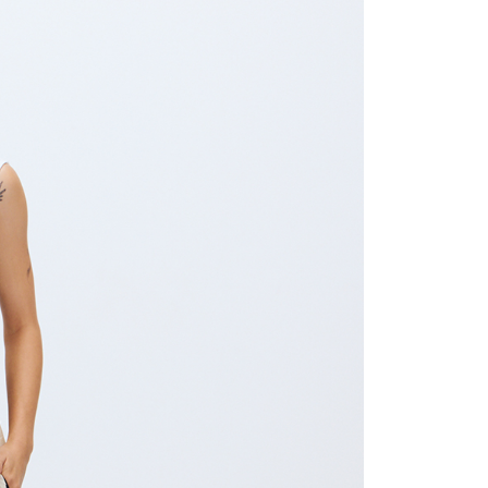
：結帳手續完成當下不需立刻繳費，但若您需要取消訂單，請聯
取貨
的店家。未經商家同意取消之訂單仍視為有效，需透過AFTEE
繳納相關費用。
0，滿NT$2,000(含以上)免運費
否成功請以「AFTEE先享後付 」之結帳頁面顯示為準，若有關於
功／繳費後需取消欲退款等相關疑問，請聯繫「AFTEE先享後
1取貨
援中心」
https://netprotections.freshdesk.com/support/home
0，滿NT$2,000(含以上)免運費
項】
恩沛科技股份有限公司提供之「AFTEE先享後付」服務完成之
依本服務之必要範圍內提供個人資料，並將交易相關給付款項請
0，滿NT$2,000(含以上)免運費
讓予恩沛科技股份有限公司。
個人資料處理事宜，請瀏覽以下網址：
ee.tw/terms/#terms3
50，滿NT$2,000(含以上)免運費
年的使用者請事先徵得法定代理人或監護人之同意方可使用
E先享後付」，若未經同意申辦者引起之損失，本公司不負相關責
配/宇迅國際物流
查看運費
AFTEE先享後付」時，將依據個別帳號之用戶狀況，依本公司
核予不同之上限額度；若仍有額度不足之情形，本公司將視審查
用戶進行身份認證。
一人註冊多個帳號或使用他人資訊註冊。若發現惡意使用之情
科技股份有限公司將有權停止該用戶之使用額度並採取法律行