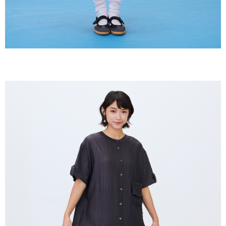
keputusan pensijilan dan semakan oleh AFTEE.
NT$150/pesanan | Penghantaran percuma untuk pesanan
2. Amaun perbelanjaan minimum mestilah lebih besar daripada NT$20.
NT$2,000 atau lebih
3. Pada masa ini hanya tersedia untuk ahli Taiwan.
順豐港澳宅配/宇迅國際物流
Kadar Penghantaran
Ketiga, Syarat Perkhidmatan
Perkhidmatan AFTEE Beli Sekarang Bayar Kemudian disediakan oleh NP
Taiwan, Inc. dan AFTEE akan membuat bil kepada pengguna. AFTEE
akan menggunakan data peribadi yang dikumpul (termasuk nama
pembeli, no. telefon, nama penerima, no. telefon, alamat penerima) untuk
penggunaan perkhidmatan. Sila rujuk kepada "Penyata Pengumpulan
Data Peribadi, Pemprosesan, Penggunaan"
(https://aftee.tw/privacypolicy/
) untuk maklumat lanjut.
Jumlah yang diperakui untuk pengguna kali pertama yang lulus
kelulusan boleh sehingga NT$10,000. Jika pengguna tidak membuat
pembayaran dalam tempoh tersebut, yuran pembayaran lewat sebanyak
20% setahun akan dikenakan. Pengguna bawah umur dikehendaki
mendapatkan kebenaran daripada ibu bapa atau penjaga yang sah
untuk menggunakan AFTEE.
Sila hubungi NP Taiwan Inc. di
cs_tw@netprotections.co.jp
jika anda
mempunyai sebarang kebimbangan mengenai pemprosesan dan
penggunaan pada data peribadi. Jika anda tidak bersetuju dengan data
peribadi yang disenaraikan seperti di atas akan dikumpul dan digunakan
oleh AFTEE, sila jangan gunakan perkhidmatan ini.