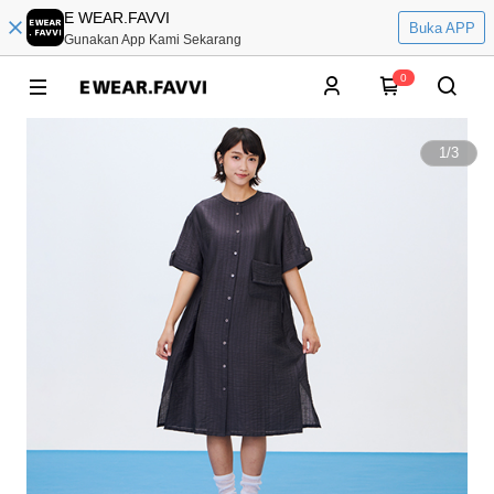
E WEAR.FAVVI
Buka APP
Gunakan App Kami Sekarang
0
1
/
3