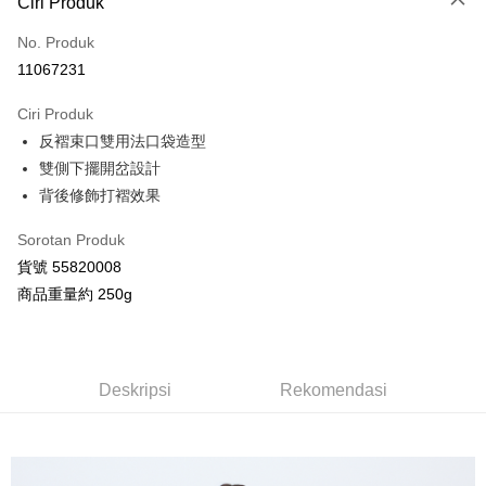
Ciri Produk
Kad Kredit (Bayaran Penuh)
No. Produk
Ansuran Kad Kredit
11067231
3 ansuran pada kadar faedah 0,
NT$672
setiap ansuran
Ciri Produk
21 Bank
Taiwan Cooperative Bank
Bank Komersial Pertama
Pengambilan di Kedai Serbaneka
反褶束口雙用法口袋造型
Hua Nan Commercial
Chang Hwa Commercial
LINE Pay
Bank
Bank
雙側下擺開岔設計
The Shanghai
Bank Komersial Taipei
背後修飾打褶效果
Apple Pay
Commercial & Savings
Fubon
Bank
Sorotan Produk
JKOPAY
Bank Cathay United
Mega International
貨號 55820008
Commercial Bank
Google Pay
商品重量約 250g
Taiwan Business Bank
Taichung Commercial
Bank
AFTEE
HSBC Bank (Taiwan)
Hwatai Bank
Deskripsi
Limited
Pertama, Mengenai Perkhidmatan AFTEE Beli Sekarang Bayar Kemudian
Deskripsi
Rekomendasi
Pemindahan ATM
Union Bank of Taiwan
Far Eastern International
1. Dengan memilih AFTEE sebagai kaedah pembayaran, mesej
Bank
pengesahan AFTEE akan muncul.
2. Anda boleh meneruskan pembayaran selepas pengesahan SMS.
Yuanta Commercial Bank
Bank SinoPac
Pilihan Penghantaran
3. Tiada bayaran diperlukan apabila pesanan disahkan. Produk akan
Bank Komersial E.SUN
DBS Bank
dihantar ke alamat yang ditetapkan.
全家付款取貨
Bank Antarabangsa
Bank CTBC