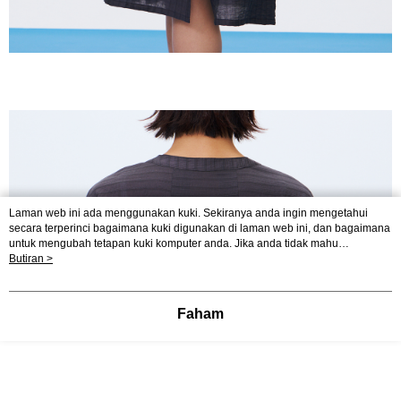
Laman web ini ada menggunakan kuki. Sekiranya anda ingin mengetahui
secara terperinci bagaimana kuki digunakan di laman web ini, dan bagaimana
untuk mengubah tetapan kuki komputer anda. Jika anda tidak mahu
menggunakan kuki di komputer anda, sila rujuk penerangan mengenai kuki.
Butiran >
Dasar Privasi
Laman web ini ada menggunakan kuki. Sekiranya anda ingin
mengetahui secara terperinci bagaimana kuki digunakan di laman web ini,
dan bagaimana untuk mengubah tetapan kuki komputer anda. Jika anda tidak
Faham
mahu menggunakan kuki di komputer anda, sila rujuk penerangan mengenai
kuki.