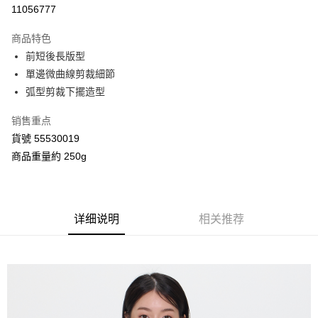
信用卡分期付款
11056777
3期 0利率，每期
NT$860
21家银行
商品特色
合作金库商业银行
第一商业银行
超商取货付款
前短後長版型
华南商业银行
彰化商业银行
單邊微曲線剪裁細節
LINE Pay
上海商业储蓄银行
台北富邦商业银行
国泰世华商业银行
兆丰国际商业银行
弧型剪裁下擺造型
Apple Pay
台湾中小企业银行
台中商业银行
销售重点
汇丰（台湾）商业银行
华泰商业银行
街口支付
联邦商业银行
远东国际商业银行
貨號 55530019
元大商业银行
永丰商业银行
Google Pay
商品重量約 250g
玉山商业银行
星展（台湾）商业银行
台新国际商业银行
中国信托商业银行
AFTEE先享后付
台湾乐天信用卡公司
相关说明
一、關於 AFTEE先享後付
详细说明
相关推荐
ATM付款
1. 於付款方式選擇AFTEE先享後付，將跳出AFTEE先享後付手機驗證視
窗。
2. 進行簡訊驗證之後，即可完成結帳手續。
运送方式
3. 訂單確認後不需事先繳費，商品會配送至您的指定地址。
4. 下訂完成後，您的手機會收到一封繳費通知簡訊，APP會員則會收到
全家付款取貨
AFTEE APP推播通知。
每笔NT$80，满NT$2,000(含以上)免运费
5. 收到商品當下無需繳費，確認無誤後，請再利用繳費通知簡訊或AFTEE
APP於四大便利商店‧ATM/網銀等方式進行付款。