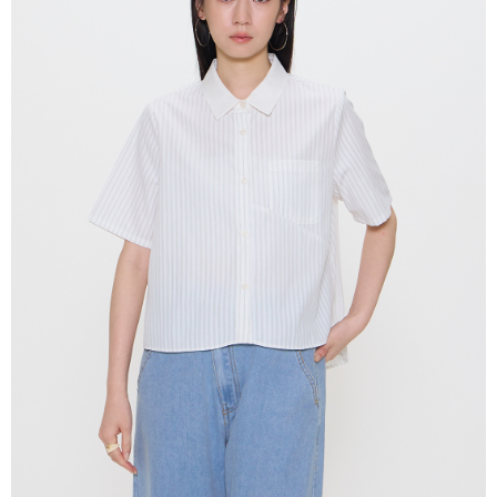
付款後全家取貨
請留意繳費期限為 14 天。唯有下載 AFTEE App 成為 AFTEE 會員者方能享
每笔NT$80，满NT$2,000(含以上)免运费
有最長 45 天內付款之服務。
7-11付款取貨
繳費期限，為商家向您請款的時間，再加上使用AFTEE可延長的天數所計算
每笔NT$80，满NT$2,000(含以上)免运费
出。使用AFTEE下訂可以延長您收到商品前的繳費天數，但無法保證一定能
夠在期限內收到商品(例如:預購商品或預計到貨時間較長者)。因此無論收到
付款後7-11取貨
商品與否，仍需要請您在AFTEE規定的時間內完成繳費。
每笔NT$80，满NT$2,000(含以上)免运费
二、付款限制
1. 初次使用 AFTEE 時，將依認證結果及本公司審查結果，核予每個人不同
宅配
之上限額度
2. 結帳金額須大於NT$30
每笔NT$80，满NT$2,000(含以上)免运费
3. 目前僅支援台灣會員
離島宅配
三、聲明條款
每笔NT$150，满NT$2,000(含以上)免运费
「AFTEE先享後付」(下稱本服務)乃由恩沛科技股份有限公司(下稱 AFTEE )
所提供，並由 AFTEE 向您收取款項。因使用本服務所須提供之個人資料(包
順豐港澳宅配/宇迅國際物流
查看运费
含但不限於訂購人姓名、電話，收件人姓名、電話、收件地址)，將交付予
AFTEE 於本服務必要服務範圍內運用。關於 AFTEE 對於個人資料之蒐集、
處理、利用，詳參 AFTEE 官網之『個人資料蒐集、處理及利用告知聲明』
（
https://aftee.tw/privacypolicy/
）。
若款項超過繳費期限，將根據當次的金額加收年利率 16% 的逾期滯納金。