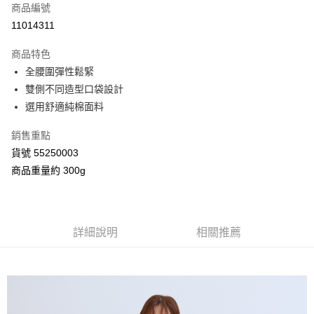
商品編號
信用卡分期付款
11014311
3 期 0 利率 每期
NT$660
21家銀行
商品特色
合作金庫商業銀行
第一商業銀行
超商取貨付款
全腰圍彈性鬆緊
華南商業銀行
彰化商業銀行
雙側不同造型口袋設計
LINE Pay
上海商業儲蓄銀行
台北富邦商業銀行
國泰世華商業銀行
兆豐國際商業銀行
選用舒適純棉面料
Apple Pay
臺灣中小企業銀行
台中商業銀行
銷售重點
匯豐（台灣）商業銀行
華泰商業銀行
街口支付
聯邦商業銀行
遠東國際商業銀行
貨號 55250003
元大商業銀行
永豐商業銀行
Google Pay
商品重量約 300g
玉山商業銀行
星展（台灣）商業銀行
台新國際商業銀行
中國信託商業銀行
AFTEE先享後付
台灣樂天信用卡公司
相關說明
【關於「AFTEE先享後付」】
詳細說明
相關推薦
ATM付款
AFTEE先享後付是「在收到商品之後才付款」的支付方式。 讓您購物簡單
便利好安心！
１．簡單：不需註冊會員、不需綁卡、不需儲值。
運送方式
２．便利：只要手機號碼，簡訊認證，即可結帳。
３．安心：先確認商品／服務後，再付款。
全家付款取貨