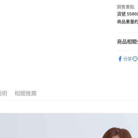
LINE Pay
上海商
銷售重點
國泰世
Apple Pay
貨號 5586
臺灣中
匯豐（
商品重量約 
街口支付
聯邦商
元大商
Google Pa
玉山商
商品相關分
台新國
AFTEE先
台灣樂
■ E-WEAR
相關說明
分享
【關於「A
【 全部商品 A
ATM付款
AFTEE
便利好安
下著類 Bot
１．簡單
２．便利
☀️ 2026
運送方式
３．安心
說明
相關推薦
⋮⋮ 本週新
全家付款
【「AFT
每筆NT$8
１．於結帳
付」結帳
付款後全
２．訂單
３．收到繳
每筆NT$8
／ATM／
※ 請注意
7-11付款