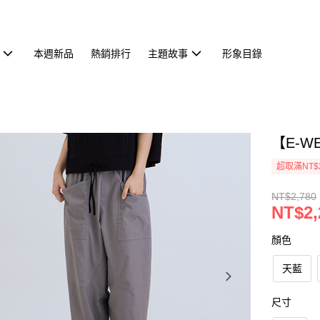
本週新品
熱銷排行
主題故事
形象目錄
【E-W
超取滿NT$
NT$2,780
NT$2,
顏色
天藍
尺寸