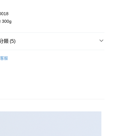
業儲蓄銀行
台北富邦商業銀行
華商業銀行
兆豐國際商業銀行
0018
小企業銀行
台中商業銀行
台灣）商業銀行
華泰商業銀行
300g
業銀行
遠東國際商業銀行
業銀行
永豐商業銀行
y
業銀行
星展（台灣）商業銀行
類 (5)
際商業銀行
中國信託商業銀行
享後付
天信用卡公司
褲裝
客服
FTEE先享後付」】
ll Items 】
先享後付是「在收到商品之後才付款」的支付方式。 讓您購物簡單
心！
toms
褲裝
：不需註冊會員、不需綁卡、不需儲值。
：只要手機號碼，簡訊認證，即可結帳。
 正夏新品 會員 85 折
：先確認商品／服務後，再付款。
品 New In
⋮⋮ 8月新品
取貨
EE先享後付」結帳流程】
0，滿NT$2,000(含以上)免運費
方式選擇「AFTEE先享後付」後，將跳轉至「AFTEE先享後
頁面，進行簡訊認證並確認金額後，即可完成結帳。
家取貨
成立數日內，您將收到繳費通知簡訊。
費通知簡訊後14天內，點擊此簡訊中的連結，可透過四大超商
0，滿NT$2,000(含以上)免運費
網路銀行／等多元方式進行付款，方視為交易完成。
：結帳手續完成當下不需立刻繳費，但若您需要取消訂單，請聯
取貨