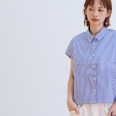
絡購買商品
先享後付
每筆NT$8
※ 交易是
是否繳費成
付款後7-1
付客戶支
每筆NT$8
【注意事
宅配
１．透過由
交易，需
每筆NT$8
求債權轉
２．關於
離島宅配
https://aft
每筆NT$1
３．未成
「AFTE
順豐港澳宅
任。
４．使用「
即時審查
結果請求
５．嚴禁
形，恩沛
動。