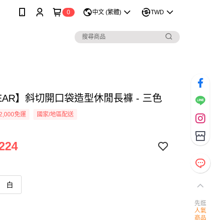
0
中文 (繁體)
TWD
EAR】斜切開口袋造型休閒長褲 - 三色
2,000免運
國家/地區配送
224
白
先逛
人氣
商品