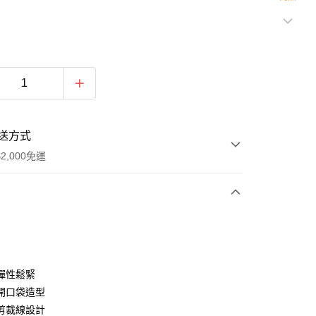
送方式
2,000免運
次付款
期付款
0 利率 每期
NT$741
21家銀行
彈性鬆緊
庫商業銀行
第一商業銀行
開口袋造型
付款
業銀行
彰化商業銀行
剪裁線設計