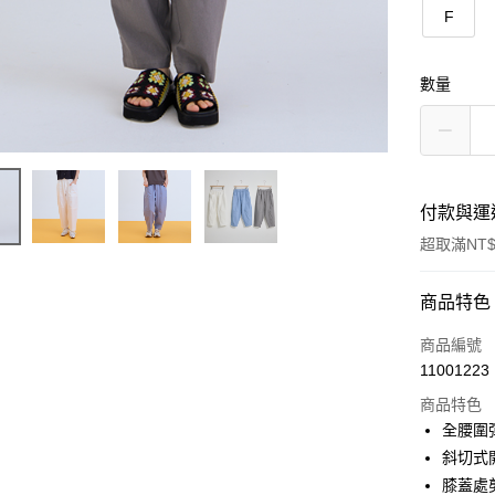
F
數量
付款與運
超取滿NT$
付款方式
商品特色
信用卡一
商品編號
11001223
信用卡分
商品特色
3 期 
全腰圍
合作金
斜切式
超商取貨
華南商
膝蓋處