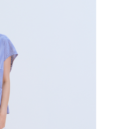
的店家。未經商家同意取消之訂單仍視為有效，需透過AFTEE
繳納相關費用。
0，滿NT$2,000(含以上)免運費
否成功請以「AFTEE先享後付 」之結帳頁面顯示為準，若有關於
功／繳費後需取消欲退款等相關疑問，請聯繫「AFTEE先享後
1取貨
援中心」
https://netprotections.freshdesk.com/support/home
0，滿NT$2,000(含以上)免運費
項】
恩沛科技股份有限公司提供之「AFTEE先享後付」服務完成之
依本服務之必要範圍內提供個人資料，並將交易相關給付款項請
0，滿NT$2,000(含以上)免運費
讓予恩沛科技股份有限公司。
個人資料處理事宜，請瀏覽以下網址：
ee.tw/terms/#terms3
50，滿NT$2,000(含以上)免運費
年的使用者請事先徵得法定代理人或監護人之同意方可使用
E先享後付」，若未經同意申辦者引起之損失，本公司不負相關責
配/宇迅國際物流
查看運費
AFTEE先享後付」時，將依據個別帳號之用戶狀況，依本公司
核予不同之上限額度；若仍有額度不足之情形，本公司將視審查
用戶進行身份認證。
一人註冊多個帳號或使用他人資訊註冊。若發現惡意使用之情
科技股份有限公司將有權停止該用戶之使用額度並採取法律行