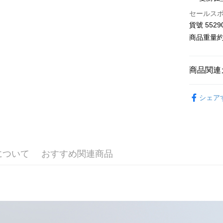
LINE Pay
上海商
セールス
国泰世
Apple Pay
貨號 5529
台湾中
HSBC
商品重量約 
JKOPAY
聯邦商
元大商
Google Pa
玉山商
商品関連
台新國
AFTEE
台湾楽
■ e-coll
説明
シェア
一、 AF
【 全部商品 A
ATM払い
1.お支払
ドウが表
衣料品 Top
2.SMS
3.注文す
配送方法
⋮⋮ 202
す。
について
おすすめ関連商品
4.ご注文
⋮⋮ 本週新
全家付款
員の場合は
配送毎にNT
■ E-WEAR
5.商品受
たはアプリ
付款後全
ングでお
配送毎にNT
代金納付期
プリをダウ
7-11付款