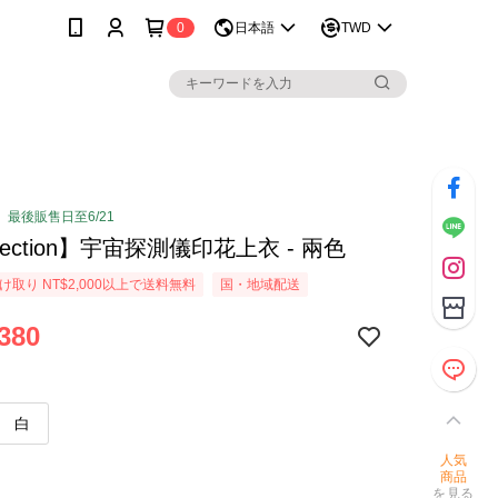
0
日本語
TWD
。最後販售日至6/21
ollection】宇宙探測儀印花上衣 - 兩色
取り NT$2,000以上で送料無料
国・地域配送
380
白
人気
商品
を見る