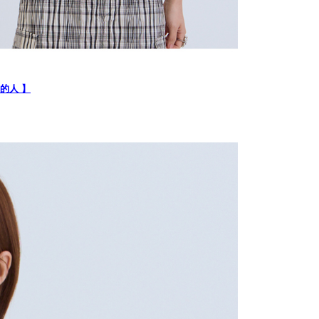
が加算されます。未成年の利用者は、事前に法定代理人または
意を得ればAFTEEをご利用いただけます。
の処理、利用について疑問がある、または関連する法律の権利
たい場合は、ネットプロテクションズ
rotections.co.jp
にご連絡ください。上記に示した個人情報
購入注文書とあわせてAFTEEにご提供いただく、または
礦的人 】
にあなたの個人情報の収集、処理、利用を許可することににご同
けない場合は、当サービスを選択しないでください。