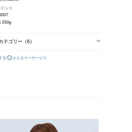
業儲蓄銀行
台北富邦商業銀行
ポイント
華商業銀行
兆豐國際商業銀行
0007
小企業銀行
台中商業銀行
(台湾)商業銀行
華泰商業銀行
250g
業銀行
遠東国際商業銀行
業銀行
永豐商業銀行
y
業銀行
星展(台湾)商業銀行
カテゴリー（6）
際商業銀行
中国信託商業銀行
代金後払い
天クレジットカード会社
ection/小e/黑標 (全年無折扣)
T-Shirt / 上衣
する
カスタマーサービス
TEE代金後払いについて
ll Items 】
い方法でAFTEE代金後払いを選択すると、携帯電話認証ウィン
示されます。
s
T-Shirt / 上衣
で認証してお支払い手続を進めてください。
るときのお支払いは不要です。商品はご指定の住所に配送されま
6 秋冬 主題印花系列
が完了すると、携帯に支払い通知のSMSが届きます。アプリ会
品 New In
⋮⋮ 7月新品
取貨
、AFTEE アプリプッシュ通知が届きます。
$80、NT$2,000以上で送料無料
け取り時のお支払いは不要です。商品を確かめてから、SMSま
T-Shirt / 上衣
の通知に従って、4大コンビニ、またはATM/オンラインバンキ
家取貨
支払いください。
$80、NT$2,000以上で送料無料
限は最短で 14 日以内ですので、ご注意ください。AFTEE ア
ンロードして AFTEE 会員になるとお支払い期限を最長 45 日
取貨