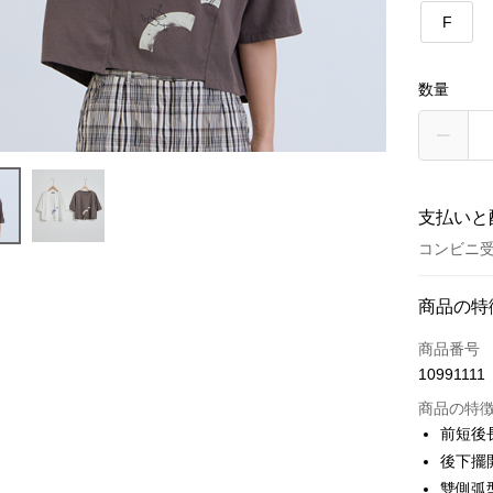
F
数量
支払いと
コンビニ受
お支払い
商品の特
クレジット
商品番号
10991111
クレジッ
商品の特
3回払
前短後
合作金
コンビニ
後下擺
華南商
雙側弧