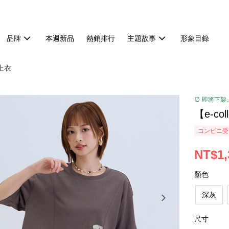
品牌
本週新品
熱銷排行
主題故事
形象目錄
/ 上衣
⏰ 即將下架
【e-c
コンビニ受け
NT$1,
顏色
深灰
尺寸