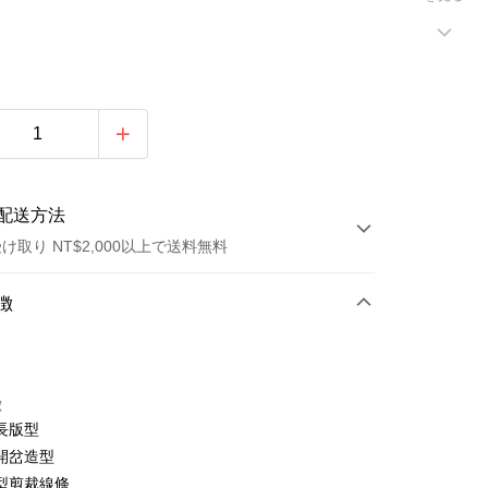
配送方法
け取り NT$2,000以上で送料無料
方法
徴
カード1回払い
トカード分割払い
徴
い、金利0、毎回
NT$460
21行の銀行
長版型
庫商業銀行
第一商業銀行
店頭代金引換
開岔造型
業銀行
彰化商業銀行
型剪裁線條