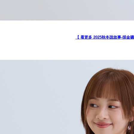
延滞納金
後見人の同
個人情報
を行使し
cs_tw@netp
を、必要な
【 看更多 2025秋冬說故事-採金
AFTEE
意いただ