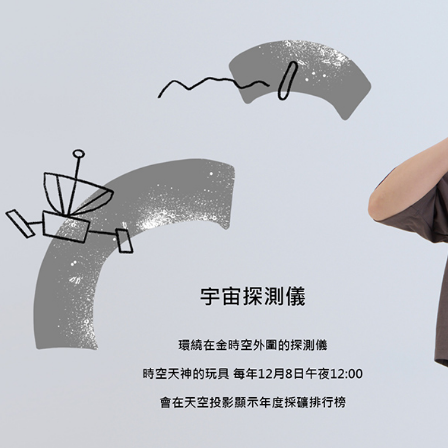
以内まで
配送毎にNT
お支払期限
付款後7-1
もとに計算
期限を延
配送毎にNT
（例：予
の有無に関
宅配
二、支払
配送毎にNT
1.初回 
き、限度
離島宅配
2.決済金額
配送毎にNT
3.現在、
順豐港澳宅
三、利用規
プロテクシ
します。
文者の氏
これに限ら
されます。
AFTEE
明』をご
AFTEE
なります。