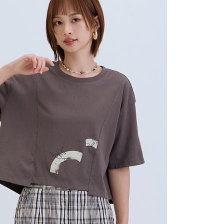
延長できます。
$80、NT$2,000以上で送料無料
は、ショップが請求した期日と、AFTEEで延長できる日数を
1取貨
されます。AFTEEで注文すると、商品を受け取るまで支払い
長できますが、商品を期限内に受け取れない場合があります
$80、NT$2,000以上で送料無料
約商品や商品到着日が比較的遅い商品）。そのため、商品到着
わらず、AFTEEで指定された期限内にお支払いください。
い限度額
$80、NT$2,000以上で送料無料
AFTEEを ご利用の際に、認証結果及び当社の審査の結果に基づ
額が設定されます。
は最低NT$20です。
$150、NT$2,000以上で送料無料
台湾の会員のみご利用いただけます。
配/宇迅國際物流
送料を確認
約「AFTEE代金後払い」（以下当サービスという）はネット
ョンズ（以下 AFTEE という）が提供し、AFTEEが代金を徴収
当サービスご利用の際に提供しなければならない個人情報（注
名、電話番号、受取人の氏名、電話番号、受取人住所を含むが
ない）は、AFTEEに渡され当サービスで必要な範囲内で利用
AFTEEの個人情報の収集、処理、利用について、詳細は
公式ホームページの『個人情報の収集、処理及び利用に関する声
参照ください（
https://aftee.tw/privacypolicy/
）。
の初回ご利用の際に、審査を通過すれば、最高額がNT$10,000に
支払い期限を過ぎた場合、その金額に基づいて年利20%の遅