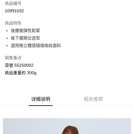
商品编号
信用卡分期付款
10991032
3期 0利率，每期
NT$826
21家银行
商品特色
合作金库商业银行
第一商业银行
超商取货付款
後腰圍彈性鬆緊
华南商业银行
彰化商业银行
後下擺開岔造型
LINE Pay
上海商业储蓄银行
台北富邦商业银行
国泰世华商业银行
兆丰国际商业银行
選用微立體感細褶格紋面料
Apple Pay
台湾中小企业银行
台中商业银行
销售重点
汇丰（台湾）商业银行
华泰商业银行
街口支付
联邦商业银行
远东国际商业银行
貨號 55250002
元大商业银行
永丰商业银行
Google Pay
商品重量約 300g
玉山商业银行
星展（台湾）商业银行
台新国际商业银行
中国信托商业银行
AFTEE先享后付
台湾乐天信用卡公司
相关说明
一、關於 AFTEE先享後付
详细说明
相关推荐
ATM付款
1. 於付款方式選擇AFTEE先享後付，將跳出AFTEE先享後付手機驗證視
窗。
2. 進行簡訊驗證之後，即可完成結帳手續。
运送方式
3. 訂單確認後不需事先繳費，商品會配送至您的指定地址。
4. 下訂完成後，您的手機會收到一封繳費通知簡訊，APP會員則會收到
全家付款取貨
AFTEE APP推播通知。