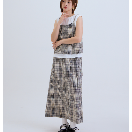
每笔NT$80，满NT$2,000(含以上)免运费
5. 收到商品當下無需繳費，確認無誤後，請再利用繳費通知簡訊或AFTEE
APP於四大便利商店‧ATM/網銀等方式進行付款。
付款後全家取貨
請留意繳費期限為 14 天。唯有下載 AFTEE App 成為 AFTEE 會員者方能享
每笔NT$80，满NT$2,000(含以上)免运费
有最長 45 天內付款之服務。
7-11付款取貨
繳費期限，為商家向您請款的時間，再加上使用AFTEE可延長的天數所計算
每笔NT$80，满NT$2,000(含以上)免运费
出。使用AFTEE下訂可以延長您收到商品前的繳費天數，但無法保證一定能
夠在期限內收到商品(例如:預購商品或預計到貨時間較長者)。因此無論收到
付款後7-11取貨
商品與否，仍需要請您在AFTEE規定的時間內完成繳費。
每笔NT$80，满NT$2,000(含以上)免运费
二、付款限制
1. 初次使用 AFTEE 時，將依認證結果及本公司審查結果，核予每個人不同
宅配
之上限額度
2. 結帳金額須大於NT$30
每笔NT$80，满NT$2,000(含以上)免运费
3. 目前僅支援台灣會員
離島宅配
三、聲明條款
每笔NT$150，满NT$2,000(含以上)免运费
「AFTEE先享後付」(下稱本服務)乃由恩沛科技股份有限公司(下稱 AFTEE )
所提供，並由 AFTEE 向您收取款項。因使用本服務所須提供之個人資料(包
順豐港澳宅配/宇迅國際物流
查看运费
含但不限於訂購人姓名、電話，收件人姓名、電話、收件地址)，將交付予
AFTEE 於本服務必要服務範圍內運用。關於 AFTEE 對於個人資料之蒐集、
處理、利用，詳參 AFTEE 官網之『個人資料蒐集、處理及利用告知聲明』
（
https://aftee.tw/privacypolicy/
）。