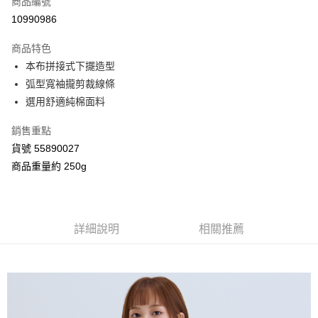
商品編號
信用卡分期付款
10990986
3 期 0 利率 每期
NT$448
21家銀行
商品特色
合作金庫商業銀行
第一商業銀行
超商取貨付款
本布拼接式下擺造型
華南商業銀行
彰化商業銀行
弧型寬袖攏剪裁線條
LINE Pay
上海商業儲蓄銀行
台北富邦商業銀行
國泰世華商業銀行
兆豐國際商業銀行
選用舒適純棉面料
Apple Pay
臺灣中小企業銀行
台中商業銀行
銷售重點
匯豐（台灣）商業銀行
華泰商業銀行
街口支付
聯邦商業銀行
遠東國際商業銀行
貨號 55890027
元大商業銀行
永豐商業銀行
Google Pay
商品重量約 250g
玉山商業銀行
星展（台灣）商業銀行
台新國際商業銀行
中國信託商業銀行
AFTEE先享後付
台灣樂天信用卡公司
相關說明
【關於「AFTEE先享後付」】
詳細說明
相關推薦
ATM付款
AFTEE先享後付是「在收到商品之後才付款」的支付方式。 讓您購物簡單
便利好安心！
１．簡單：不需註冊會員、不需綁卡、不需儲值。
運送方式
２．便利：只要手機號碼，簡訊認證，即可結帳。
３．安心：先確認商品／服務後，再付款。
全家付款取貨
每筆NT$80，滿NT$2,000(含以上)免運費
【「AFTEE先享後付」結帳流程】