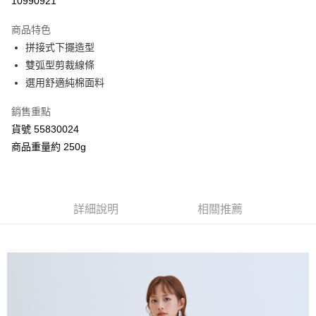
10990921
3 期 0 利率 每期
NT$648
21家銀行
商品特色
合作金庫商業銀行
第一商業銀行
超商取貨付款
拼接式下擺造型
華南商業銀行
彰化商業銀行
雙弧型剪裁線條
LINE Pay
上海商業儲蓄銀行
台北富邦商業銀行
國泰世華商業銀行
兆豐國際商業銀行
選用舒適純棉面料
Apple Pay
臺灣中小企業銀行
台中商業銀行
銷售重點
匯豐（台灣）商業銀行
華泰商業銀行
街口支付
聯邦商業銀行
遠東國際商業銀行
貨號 55830024
元大商業銀行
永豐商業銀行
Google Pay
商品重量約 250g
玉山商業銀行
星展（台灣）商業銀行
台新國際商業銀行
中國信託商業銀行
AFTEE先享後付
台灣樂天信用卡公司
相關說明
【關於「AFTEE先享後付」】
詳細說明
相關推薦
ATM付款
AFTEE先享後付是「在收到商品之後才付款」的支付方式。 讓您購物簡單
便利好安心！
１．簡單：不需註冊會員、不需綁卡、不需儲值。
運送方式
２．便利：只要手機號碼，簡訊認證，即可結帳。
３．安心：先確認商品／服務後，再付款。
全家付款取貨
每筆NT$80，滿NT$2,000(含以上)免運費
【「AFTEE先享後付」結帳流程】
１．於結帳方式選擇「AFTEE先享後付」後，將跳轉至「AFTEE先享後付」