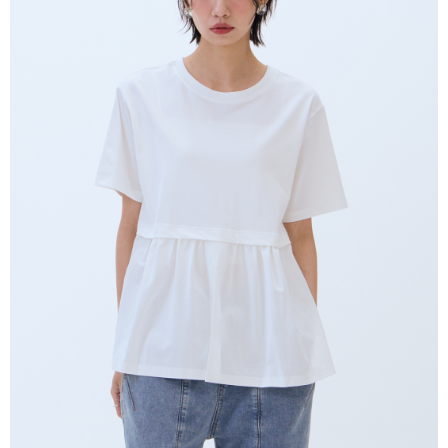
はアプリの通知に従って、4大コンビニ、またはATM/オンラインバンキン
グでお支払いください。
配送毎にNT$80、NT$2,000以上で送料無料
代金納付期限は最短で 14 日以内ですので、ご注意ください。AFTEE アプ
7-11付款取貨
リをダウンロードして AFTEE 会員になるとお支払い期限を最長 45 日以内
配送毎にNT$80、NT$2,000以上で送料無料
まで延長できます。
付款後7-11取貨
お支払期限は、ショップが請求した期日と、AFTEEで延長できる日数をも
とに計算されます。AFTEEで注文すると、商品を受け取るまで支払い期限
配送毎にNT$80、NT$2,000以上で送料無料
を延長できますが、商品を期限内に受け取れない場合があります（例：予
約商品や商品到着日が比較的遅い商品）。そのため、商品到着の有無に関
宅配
わらず、AFTEEで指定された期限内にお支払いください。
配送毎にNT$80、NT$2,000以上で送料無料
二、支払い限度額
離島宅配
1.初回 AFTEEを ご利用の際に、認証結果及び当社の審査の結果に基づ
き、限度額が設定されます。
配送毎にNT$150、NT$2,000以上で送料無料
2.決済金額は最低NT$20です。
3.現在、台湾の会員のみご利用いただけます。
順豐港澳宅配/宇迅國際物流
送料を確認
三、利用規約「AFTEE代金後払い」（以下当サービスという）はネットプ
ロテクションズ（以下 AFTEE という）が提供し、AFTEEが代金を徴収し
ます。当サービスご利用の際に提供しなければならない個人情報（注文者
の氏名、電話番号、受取人の氏名、電話番号、受取人住所を含むがこれに
限らない）は、AFTEEに渡され当サービスで必要な範囲内で利用されま
す。AFTEEの個人情報の収集、処理、利用について、詳細はAFTEE公式ホ