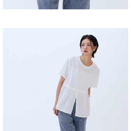
ームページの『個人情報の収集、処理及び利用に関する声明』をご参照く
ださい（
https://aftee.tw/privacypolicy/
）。
AFTEEの初回ご利用の際に、審査を通過すれば、最高額がNT$10,000にな
ります。支払い期限を過ぎた場合、その金額に基づいて年利20%の遅延滞
納金が加算されます。未成年の利用者は、事前に法定代理人または後見人
の同意を得ればAFTEEをご利用いただけます。
個人情報の処理、利用について疑問がある、または関連する法律の権利を
行使したい場合は、ネットプロテクションズ
cs_tw@netprotections.co.jp
にご連絡ください。上記に示した個人情報を、必要な購入注文書とあわせ
てAFTEEにご提供いただく、またはAFTEEにあなたの個人情報の収集、処
理、利用を許可することににご同意いただけない場合は、当サービスを選
択しないでください。