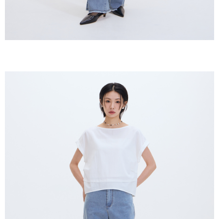
NT$150/pesanan | Penghantaran percuma untuk pesanan
2. Amaun perbelanjaan minimum mestilah lebih besar daripada NT$20.
NT$2,000 atau lebih
3. Pada masa ini hanya tersedia untuk ahli Taiwan.
順豐港澳宅配/宇迅國際物流
Kadar Penghantaran
Ketiga, Syarat Perkhidmatan
Perkhidmatan AFTEE Beli Sekarang Bayar Kemudian disediakan oleh NP
Taiwan, Inc. dan AFTEE akan membuat bil kepada pengguna. AFTEE
akan menggunakan data peribadi yang dikumpul (termasuk nama
pembeli, no. telefon, nama penerima, no. telefon, alamat penerima) untuk
penggunaan perkhidmatan. Sila rujuk kepada "Penyata Pengumpulan
Data Peribadi, Pemprosesan, Penggunaan"
(https://aftee.tw/privacypolicy/
) untuk maklumat lanjut.
Jumlah yang diperakui untuk pengguna kali pertama yang lulus
kelulusan boleh sehingga NT$10,000. Jika pengguna tidak membuat
pembayaran dalam tempoh tersebut, yuran pembayaran lewat sebanyak
20% setahun akan dikenakan. Pengguna bawah umur dikehendaki
mendapatkan kebenaran daripada ibu bapa atau penjaga yang sah
untuk menggunakan AFTEE.
Sila hubungi NP Taiwan Inc. di
cs_tw@netprotections.co.jp
jika anda
mempunyai sebarang kebimbangan mengenai pemprosesan dan
penggunaan pada data peribadi. Jika anda tidak bersetuju dengan data
peribadi yang disenaraikan seperti di atas akan dikumpul dan digunakan
oleh AFTEE, sila jangan gunakan perkhidmatan ini.