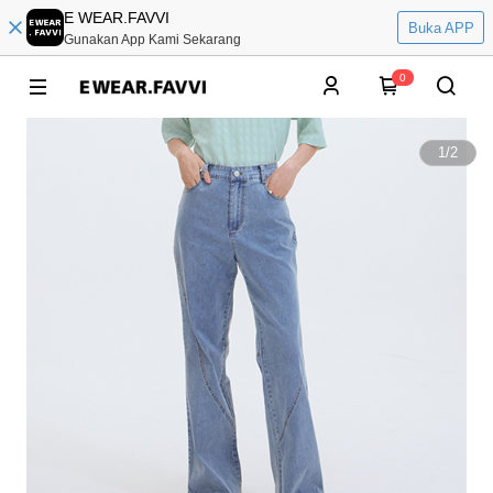
E WEAR.FAVVI
Buka APP
Gunakan App Kami Sekarang
0
1
/
2