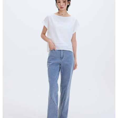
NT$80/pesanan | Penghantaran percuma untuk pesanan
Taishin
manakala ahli aplikasi akan menerima pemberitahuan tolak aplikasi
Syarikat Kad Kredit
NT$2,000 atau lebih
AFTEE.
Rakuten Taiwan
5. Tiada bayaran diperlukan apabila anda menerima produk. Sila buat
pembayaran di empat kedai serbaneka utama, ATM atau perbankan
付款後全家取貨
dalam talian dengan SMS pembayaran atau pemberitahuan tolak aplikasi
NT$80/pesanan | Penghantaran percuma untuk pesanan
AFTEE.
NT$2,000 atau lebih
Sila ambil perhatian bahawa tempoh pembayaran adalah 14 hari. Walau
7-11付款取貨
bagaimanapun, bagi mereka yang telah memuat turun Aplikasi AFTEE
dan mendaftar sebagai ahli AFTEE boleh menikmati tempoh pembayaran
NT$80/pesanan | Penghantaran percuma untuk pesanan
sehingga 45 hari.
NT$2,000 atau lebih
Tempoh pembayaran dikira dari masa kedai meminta pembayaran anda,
付款後7-11取貨
ditambah dengan bilangan hari yang boleh dilanjutkan oleh AFTEE. Anda
boleh melanjutkan tempoh pembayaran anda sebelum anda menerima
NT$80/pesanan | Penghantaran percuma untuk pesanan
pesanan. Walau bagaimanapun, tiada jaminan bahawa anda boleh
NT$2,000 atau lebih
menerima pesanan anda semasa tempoh pembayaran (cth.: produk
prapesanan atau produk yang mungkin mengambil masa yang lebih
宅配
lama untuk dihantar). Oleh itu, anda dikehendaki membuat pembayaran
kepada AFTEE dalam tempoh sama ada anda menerima pesanan.
NT$80/pesanan | Penghantaran percuma untuk pesanan
NT$2,000 atau lebih
Kedua, Sekatan Pembayaran
1. Jumlah yang diperakui untuk pengguna kali pertama boleh sehingga
離島宅配
NT$10,000. Amaun diperakui sebenar yang diluluskan akan berdasarkan
keputusan pensijilan dan semakan oleh AFTEE.