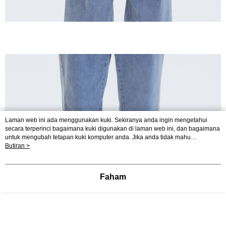
Laman web ini ada menggunakan kuki. Sekiranya anda ingin mengetahui
secara terperinci bagaimana kuki digunakan di laman web ini, dan bagaimana
untuk mengubah tetapan kuki komputer anda. Jika anda tidak mahu
menggunakan kuki di komputer anda, sila rujuk penerangan mengenai kuki.
Butiran >
Dasar Privasi
Laman web ini ada menggunakan kuki. Sekiranya anda ingin
mengetahui secara terperinci bagaimana kuki digunakan di laman web ini,
dan bagaimana untuk mengubah tetapan kuki komputer anda. Jika anda tidak
Faham
mahu menggunakan kuki di komputer anda, sila rujuk penerangan mengenai
kuki.