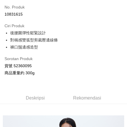
No. Produk
Ansuran Kad Kredit
10831615
3 ansuran pada kadar faedah 0,
NT$760
setiap ansuran
Ciri Produk
21 Bank
Taiwan Cooperative Bank
Bank Komersial Pertama
Pengambilan di Kedai Serbaneka
後腰圍彈性鬆緊設計
Hua Nan Commercial
Chang Hwa Commercial
LINE Pay
Bank
Bank
對稱感雙弧型剪裁壓邊線條
The Shanghai
Bank Komersial Taipei
褲口鬚邊感造型
Apple Pay
Commercial & Savings
Fubon
Bank
Sorotan Produk
JKOPAY
Bank Cathay United
Mega International
貨號 52360095
Commercial Bank
Google Pay
商品重量約 300g
Taiwan Business Bank
Taichung Commercial
Bank
AFTEE
HSBC Bank (Taiwan)
Hwatai Bank
Deskripsi
Limited
Pertama, Mengenai Perkhidmatan AFTEE Beli Sekarang Bayar Kemudian
Deskripsi
Rekomendasi
Pemindahan ATM
Union Bank of Taiwan
Far Eastern International
1. Dengan memilih AFTEE sebagai kaedah pembayaran, mesej
Bank
pengesahan AFTEE akan muncul.
2. Anda boleh meneruskan pembayaran selepas pengesahan SMS.
Yuanta Commercial Bank
Bank SinoPac
Pilihan Penghantaran
3. Tiada bayaran diperlukan apabila pesanan disahkan. Produk akan
Bank Komersial E.SUN
DBS Bank
dihantar ke alamat yang ditetapkan.
全家付款取貨
Bank Antarabangsa
Bank CTBC
4. Setelah pesanan disahkan, anda akan menerima SMS pembayaran