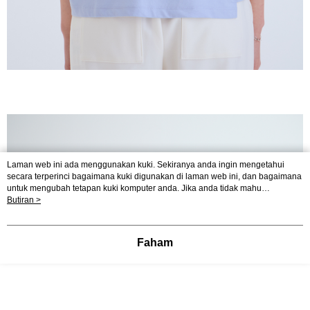
Laman web ini ada menggunakan kuki. Sekiranya anda ingin mengetahui
secara terperinci bagaimana kuki digunakan di laman web ini, dan bagaimana
untuk mengubah tetapan kuki komputer anda. Jika anda tidak mahu
menggunakan kuki di komputer anda, sila rujuk penerangan mengenai kuki.
Butiran >
Dasar Privasi
Laman web ini ada menggunakan kuki. Sekiranya anda ingin
mengetahui secara terperinci bagaimana kuki digunakan di laman web ini,
dan bagaimana untuk mengubah tetapan kuki komputer anda. Jika anda tidak
Faham
mahu menggunakan kuki di komputer anda, sila rujuk penerangan mengenai
kuki.