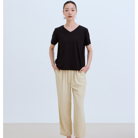
4. Setelah pesanan disahkan, anda akan menerima SMS pembayaran
NT$80/pesanan | Penghantaran percuma untuk pesanan
Taishin
manakala ahli aplikasi akan menerima pemberitahuan tolak aplikasi
Syarikat Kad Kredit
NT$2,000 atau lebih
AFTEE.
Rakuten Taiwan
5. Tiada bayaran diperlukan apabila anda menerima produk. Sila buat
pembayaran di empat kedai serbaneka utama, ATM atau perbankan
付款後全家取貨
dalam talian dengan SMS pembayaran atau pemberitahuan tolak aplikasi
NT$80/pesanan | Penghantaran percuma untuk pesanan
AFTEE.
NT$2,000 atau lebih
Sila ambil perhatian bahawa tempoh pembayaran adalah 14 hari. Walau
7-11付款取貨
bagaimanapun, bagi mereka yang telah memuat turun Aplikasi AFTEE
dan mendaftar sebagai ahli AFTEE boleh menikmati tempoh pembayaran
NT$80/pesanan | Penghantaran percuma untuk pesanan
sehingga 45 hari.
NT$2,000 atau lebih
Tempoh pembayaran dikira dari masa kedai meminta pembayaran anda,
付款後7-11取貨
ditambah dengan bilangan hari yang boleh dilanjutkan oleh AFTEE. Anda
boleh melanjutkan tempoh pembayaran anda sebelum anda menerima
NT$80/pesanan | Penghantaran percuma untuk pesanan
pesanan. Walau bagaimanapun, tiada jaminan bahawa anda boleh
NT$2,000 atau lebih
menerima pesanan anda semasa tempoh pembayaran (cth.: produk
prapesanan atau produk yang mungkin mengambil masa yang lebih
宅配
lama untuk dihantar). Oleh itu, anda dikehendaki membuat pembayaran
kepada AFTEE dalam tempoh sama ada anda menerima pesanan.
NT$80/pesanan | Penghantaran percuma untuk pesanan
NT$2,000 atau lebih
Kedua, Sekatan Pembayaran
1. Jumlah yang diperakui untuk pengguna kali pertama boleh sehingga
離島宅配
NT$10,000. Amaun diperakui sebenar yang diluluskan akan berdasarkan