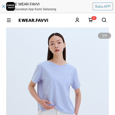
E WEAR.FAVVI
Buka APP
Gunakan App Kami Sekarang
0
1
/
4