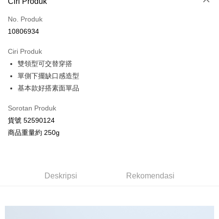
Ciri Produk
Kad Kredit (Bayaran Penuh)
No. Produk
Ansuran Kad Kredit
10806934
3 ansuran pada kadar faedah 0,
NT$322
setiap ansuran
Ciri Produk
21 Bank
Taiwan Cooperative Bank
Bank Komersial Pertama
Pengambilan di Kedai Serbaneka
雙領型可交替穿搭
Hua Nan Commercial
Chang Hwa Commercial
LINE Pay
Bank
Bank
單側下擺缺口感造型
The Shanghai
Bank Komersial Taipei
基本款好搭素面單品
Apple Pay
Commercial & Savings
Fubon
Bank
Sorotan Produk
JKOPAY
Bank Cathay United
Mega International
貨號 52590124
Commercial Bank
Google Pay
商品重量約 250g
Taiwan Business Bank
Taichung Commercial
Bank
AFTEE
HSBC Bank (Taiwan)
Hwatai Bank
Deskripsi
Limited
Pertama, Mengenai Perkhidmatan AFTEE Beli Sekarang Bayar Kemudian
Deskripsi
Rekomendasi
Pemindahan ATM
Union Bank of Taiwan
Far Eastern International
1. Dengan memilih AFTEE sebagai kaedah pembayaran, mesej
Bank
pengesahan AFTEE akan muncul.
2. Anda boleh meneruskan pembayaran selepas pengesahan SMS.
Yuanta Commercial Bank
Bank SinoPac
Pilihan Penghantaran
3. Tiada bayaran diperlukan apabila pesanan disahkan. Produk akan
Bank Komersial E.SUN
DBS Bank
dihantar ke alamat yang ditetapkan.
全家付款取貨
Bank Antarabangsa
Bank CTBC