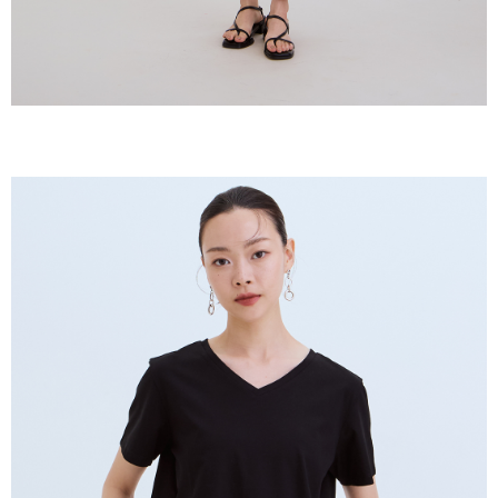
keputusan pensijilan dan semakan oleh AFTEE.
NT$150/pesanan | Penghantaran percuma untuk pesanan
2. Amaun perbelanjaan minimum mestilah lebih besar daripada NT$20.
NT$2,000 atau lebih
3. Pada masa ini hanya tersedia untuk ahli Taiwan.
順豐港澳宅配/宇迅國際物流
Kadar Penghantaran
Ketiga, Syarat Perkhidmatan
Perkhidmatan AFTEE Beli Sekarang Bayar Kemudian disediakan oleh NP
Taiwan, Inc. dan AFTEE akan membuat bil kepada pengguna. AFTEE
akan menggunakan data peribadi yang dikumpul (termasuk nama
pembeli, no. telefon, nama penerima, no. telefon, alamat penerima) untuk
penggunaan perkhidmatan. Sila rujuk kepada "Penyata Pengumpulan
Data Peribadi, Pemprosesan, Penggunaan"
(https://aftee.tw/privacypolicy/
) untuk maklumat lanjut.
Jumlah yang diperakui untuk pengguna kali pertama yang lulus
kelulusan boleh sehingga NT$10,000. Jika pengguna tidak membuat
pembayaran dalam tempoh tersebut, yuran pembayaran lewat sebanyak
20% setahun akan dikenakan. Pengguna bawah umur dikehendaki
mendapatkan kebenaran daripada ibu bapa atau penjaga yang sah
untuk menggunakan AFTEE.
Sila hubungi NP Taiwan Inc. di
cs_tw@netprotections.co.jp
jika anda
mempunyai sebarang kebimbangan mengenai pemprosesan dan
penggunaan pada data peribadi. Jika anda tidak bersetuju dengan data
peribadi yang disenaraikan seperti di atas akan dikumpul dan digunakan
oleh AFTEE, sila jangan gunakan perkhidmatan ini.