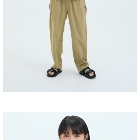
oleh AFTEE, sila jangan gunakan perkhidmatan ini.