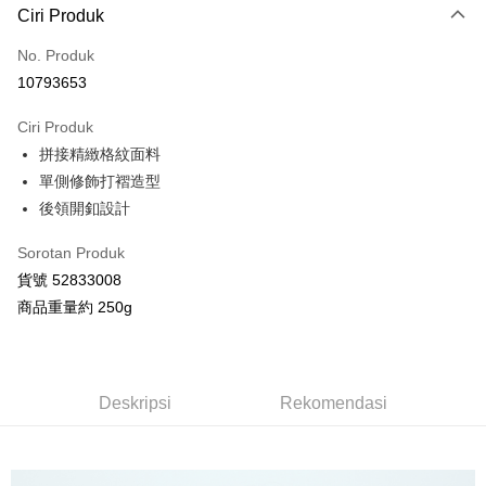
Ciri Produk
Kad Kredit (Bayaran Penuh)
No. Produk
Ansuran Kad Kredit
10793653
3 ansuran pada kadar faedah 0,
NT$826
setiap ansuran
Ciri Produk
21 Bank
Taiwan Cooperative Bank
Bank Komersial Pertama
Pengambilan di Kedai Serbaneka
拼接精緻格紋面料
Hua Nan Commercial
Chang Hwa Commercial
LINE Pay
Bank
Bank
單側修飾打褶造型
The Shanghai
Bank Komersial Taipei
後領開釦設計
Apple Pay
Commercial & Savings
Fubon
Bank
Sorotan Produk
JKOPAY
Bank Cathay United
Mega International
貨號 52833008
Commercial Bank
Google Pay
商品重量約 250g
Taiwan Business Bank
Taichung Commercial
Bank
AFTEE
HSBC Bank (Taiwan)
Hwatai Bank
Deskripsi
Limited
Pertama, Mengenai Perkhidmatan AFTEE Beli Sekarang Bayar Kemudian
Deskripsi
Rekomendasi
Pemindahan ATM
Union Bank of Taiwan
Far Eastern International
1. Dengan memilih AFTEE sebagai kaedah pembayaran, mesej
Bank
pengesahan AFTEE akan muncul.
2. Anda boleh meneruskan pembayaran selepas pengesahan SMS.
Yuanta Commercial Bank
Bank SinoPac
Pilihan Penghantaran
3. Tiada bayaran diperlukan apabila pesanan disahkan. Produk akan
Bank Komersial E.SUN
DBS Bank