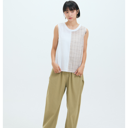
dihantar ke alamat yang ditetapkan.
全家付款取貨
Bank Antarabangsa
Bank CTBC
4. Setelah pesanan disahkan, anda akan menerima SMS pembayaran
NT$80/pesanan | Penghantaran percuma untuk pesanan
Taishin
manakala ahli aplikasi akan menerima pemberitahuan tolak aplikasi
Syarikat Kad Kredit
NT$2,000 atau lebih
AFTEE.
Rakuten Taiwan
5. Tiada bayaran diperlukan apabila anda menerima produk. Sila buat
pembayaran di empat kedai serbaneka utama, ATM atau perbankan
付款後全家取貨
dalam talian dengan SMS pembayaran atau pemberitahuan tolak aplikasi
NT$80/pesanan | Penghantaran percuma untuk pesanan
AFTEE.
NT$2,000 atau lebih
Sila ambil perhatian bahawa tempoh pembayaran adalah 14 hari. Walau
7-11付款取貨
bagaimanapun, bagi mereka yang telah memuat turun Aplikasi AFTEE
dan mendaftar sebagai ahli AFTEE boleh menikmati tempoh pembayaran
NT$80/pesanan | Penghantaran percuma untuk pesanan
sehingga 45 hari.
NT$2,000 atau lebih
Tempoh pembayaran dikira dari masa kedai meminta pembayaran anda,
付款後7-11取貨
ditambah dengan bilangan hari yang boleh dilanjutkan oleh AFTEE. Anda
boleh melanjutkan tempoh pembayaran anda sebelum anda menerima
NT$80/pesanan | Penghantaran percuma untuk pesanan
pesanan. Walau bagaimanapun, tiada jaminan bahawa anda boleh
NT$2,000 atau lebih
menerima pesanan anda semasa tempoh pembayaran (cth.: produk
prapesanan atau produk yang mungkin mengambil masa yang lebih
宅配
lama untuk dihantar). Oleh itu, anda dikehendaki membuat pembayaran
kepada AFTEE dalam tempoh sama ada anda menerima pesanan.
NT$80/pesanan | Penghantaran percuma untuk pesanan
NT$2,000 atau lebih
Kedua, Sekatan Pembayaran
1. Jumlah yang diperakui untuk pengguna kali pertama boleh sehingga