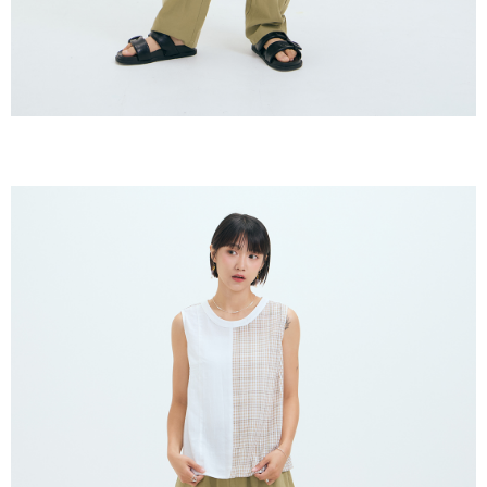
離島宅配
NT$10,000. Amaun diperakui sebenar yang diluluskan akan berdasarkan
keputusan pensijilan dan semakan oleh AFTEE.
NT$150/pesanan | Penghantaran percuma untuk pesanan
2. Amaun perbelanjaan minimum mestilah lebih besar daripada NT$20.
NT$2,000 atau lebih
3. Pada masa ini hanya tersedia untuk ahli Taiwan.
順豐港澳宅配/宇迅國際物流
Kadar Penghantaran
Ketiga, Syarat Perkhidmatan
Perkhidmatan AFTEE Beli Sekarang Bayar Kemudian disediakan oleh NP
Taiwan, Inc. dan AFTEE akan membuat bil kepada pengguna. AFTEE
akan menggunakan data peribadi yang dikumpul (termasuk nama
pembeli, no. telefon, nama penerima, no. telefon, alamat penerima) untuk
penggunaan perkhidmatan. Sila rujuk kepada "Penyata Pengumpulan
Data Peribadi, Pemprosesan, Penggunaan"
(https://aftee.tw/privacypolicy/
) untuk maklumat lanjut.
Jumlah yang diperakui untuk pengguna kali pertama yang lulus
kelulusan boleh sehingga NT$10,000. Jika pengguna tidak membuat
pembayaran dalam tempoh tersebut, yuran pembayaran lewat sebanyak
20% setahun akan dikenakan. Pengguna bawah umur dikehendaki
mendapatkan kebenaran daripada ibu bapa atau penjaga yang sah
untuk menggunakan AFTEE.
Sila hubungi NP Taiwan Inc. di
cs_tw@netprotections.co.jp
jika anda
mempunyai sebarang kebimbangan mengenai pemprosesan dan
penggunaan pada data peribadi. Jika anda tidak bersetuju dengan data
peribadi yang disenaraikan seperti di atas akan dikumpul dan digunakan