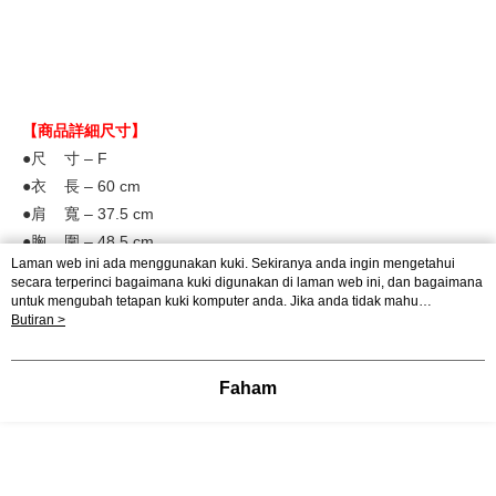
【商品詳細尺寸】
●尺 寸 – F
●衣 長 – 60
cm
●肩 寬 – 37.5
cm
●胸 圍 – 48.5 cm
Laman web ini ada menggunakan kuki. Sekiranya anda ingin mengetahui
●下擺寬 – 57 cm
secara terperinci bagaimana kuki digunakan di laman web ini, dan bagaimana
●袖 長 – X
untuk mengubah tetapan kuki komputer anda. Jika anda tidak mahu
menggunakan kuki di komputer anda, sila rujuk penerangan mengenai kuki.
Butiran >
●袖口寬 – 18 cm
Dasar Privasi
Laman web ini ada menggunakan kuki. Sekiranya anda ingin
●材 質 –100%棉
mengetahui secara terperinci bagaimana kuki digunakan di laman web ini,
dan bagaimana untuk mengubah tetapan kuki komputer anda. Jika anda tidak
●產 地 – 中國
Faham
mahu menggunakan kuki di komputer anda, sila rujuk penerangan mengenai
●Model
身高 162cm / 體重 48kg
kuki.
【注意事項】