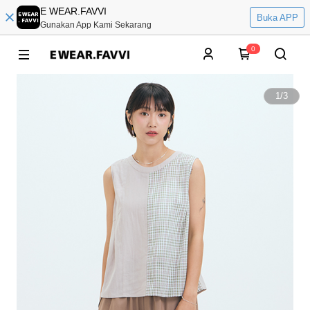
E WEAR.FAVVI
Buka APP
Gunakan App Kami Sekarang
0
1
/
3