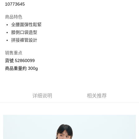
信用卡分期付款
10773645
3期 0利率，每期
NT$893
21家银行
商品特色
合作金库商业银行
第一商业银行
超商取货付款
全腰圍彈性鬆緊
华南商业银行
彰化商业银行
膝側口袋造型
LINE Pay
上海商业储蓄银行
台北富邦商业银行
国泰世华商业银行
兆丰国际商业银行
拼接褲管設計
Apple Pay
台湾中小企业银行
台中商业银行
销售重点
汇丰（台湾）商业银行
华泰商业银行
街口支付
联邦商业银行
远东国际商业银行
貨號 52860099
元大商业银行
永丰商业银行
Google Pay
商品重量約 300g
玉山商业银行
星展（台湾）商业银行
台新国际商业银行
中国信托商业银行
AFTEE先享后付
台湾乐天信用卡公司
相关说明
一、關於 AFTEE先享後付
详细说明
相关推荐
ATM付款
1. 於付款方式選擇AFTEE先享後付，將跳出AFTEE先享後付手機驗證視
窗。
2. 進行簡訊驗證之後，即可完成結帳手續。
运送方式
3. 訂單確認後不需事先繳費，商品會配送至您的指定地址。
4. 下訂完成後，您的手機會收到一封繳費通知簡訊，APP會員則會收到
全家付款取貨
AFTEE APP推播通知。
每笔NT$80，满NT$2,000(含以上)免运费
5. 收到商品當下無需繳費，確認無誤後，請再利用繳費通知簡訊或AFTEE
APP於四大便利商店‧ATM/網銀等方式進行付款。