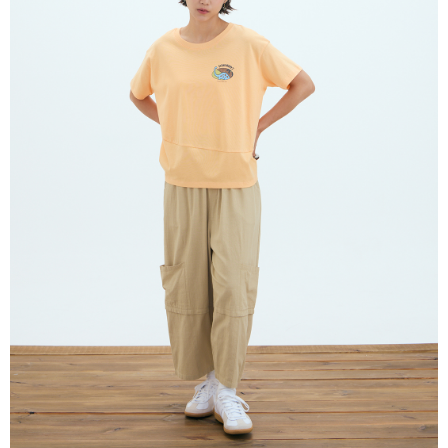
付款後全家取貨
請留意繳費期限為 14 天。唯有下載 AFTEE App 成為 AFTEE 會員者方能享
每笔NT$80，满NT$2,000(含以上)免运费
有最長 45 天內付款之服務。
7-11付款取貨
繳費期限，為商家向您請款的時間，再加上使用AFTEE可延長的天數所計算
每笔NT$80，满NT$2,000(含以上)免运费
出。使用AFTEE下訂可以延長您收到商品前的繳費天數，但無法保證一定能
夠在期限內收到商品(例如:預購商品或預計到貨時間較長者)。因此無論收到
付款後7-11取貨
商品與否，仍需要請您在AFTEE規定的時間內完成繳費。
每笔NT$80，满NT$2,000(含以上)免运费
二、付款限制
1. 初次使用 AFTEE 時，將依認證結果及本公司審查結果，核予每個人不同
宅配
之上限額度
2. 結帳金額須大於NT$30
每笔NT$80，满NT$2,000(含以上)免运费
3. 目前僅支援台灣會員
離島宅配
三、聲明條款
每笔NT$150，满NT$2,000(含以上)免运费
「AFTEE先享後付」(下稱本服務)乃由恩沛科技股份有限公司(下稱 AFTEE )
所提供，並由 AFTEE 向您收取款項。因使用本服務所須提供之個人資料(包
順豐港澳宅配/宇迅國際物流
查看运费
含但不限於訂購人姓名、電話，收件人姓名、電話、收件地址)，將交付予
AFTEE 於本服務必要服務範圍內運用。關於 AFTEE 對於個人資料之蒐集、
處理、利用，詳參 AFTEE 官網之『個人資料蒐集、處理及利用告知聲明』
（
https://aftee.tw/privacypolicy/
）。
若款項超過繳費期限，將根據當次的金額加收年利率 16% 的逾期滯納金。