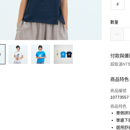
F
數量
付款與運
超取滿NT$
付款方式
商品特色
信用卡一
商品編號
10773557
信用卡分
商品特色
3 期 
單側拼
合作金
單邊下
超商取貨
華南商
選用舒