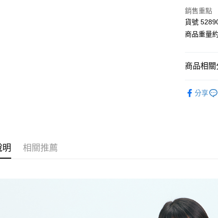
LINE Pay
上海商
銷售重點
國泰世
Apple Pay
貨號 5289
臺灣中
匯豐（
商品重量約 
街口支付
聯邦商
元大商
Google Pa
玉山商
商品相關分
台新國
AFTEE先
台灣樂
■ E-WEAR
相關說明
分享
【關於「A
【 全部商品 A
ATM付款
AFTEE
便利好安
衣料品 Top
１．簡單
２．便利
⋮⋮ 202
運送方式
３．安心
說明
相關推薦
⋮⋮ 本週新
全家付款
【「AFT
每筆NT$8
１．於結帳
付」結帳
付款後全
２．訂單
３．收到繳
每筆NT$8
／ATM／
※ 請注意
7-11付款