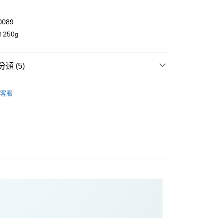
業儲蓄銀行
台北富邦商業銀行
華商業銀行
兆豐國際商業銀行
0089
小企業銀行
台中商業銀行
台灣）商業銀行
華泰商業銀行
250g
業銀行
遠東國際商業銀行
業銀行
永豐商業銀行
y
業銀行
星展（台灣）商業銀行
類 (5)
際商業銀行
中國信託商業銀行
享後付
天信用卡公司
T-Shirt / 上衣
客服
FTEE先享後付」】
ll Items 】
先享後付是「在收到商品之後才付款」的支付方式。 讓您購物簡單
心！
s
T-Shirt / 上衣
：不需註冊會員、不需綁卡、不需儲值。
：只要手機號碼，簡訊認證，即可結帳。
6 春夏 主題印花系列
：先確認商品／服務後，再付款。
品 New In
⋮⋮ 5月新品
取貨
EE先享後付」結帳流程】
0，滿NT$2,000(含以上)免運費
方式選擇「AFTEE先享後付」後，將跳轉至「AFTEE先享後
頁面，進行簡訊認證並確認金額後，即可完成結帳。
家取貨
成立數日內，您將收到繳費通知簡訊。
費通知簡訊後14天內，點擊此簡訊中的連結，可透過四大超商
0，滿NT$2,000(含以上)免運費
網路銀行／等多元方式進行付款，方視為交易完成。
：結帳手續完成當下不需立刻繳費，但若您需要取消訂單，請聯
取貨