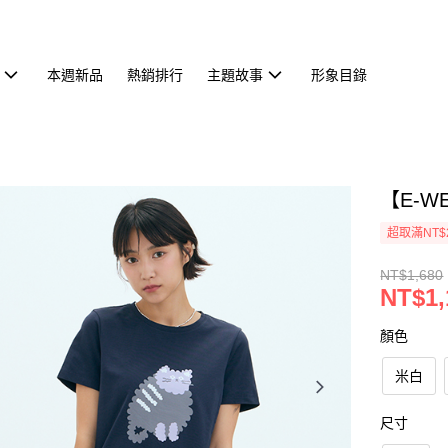
本週新品
熱銷排行
主題故事
形象目錄
【E-W
超取滿NT$
NT$1,680
NT$1,
顏色
米白
尺寸