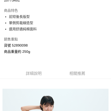
10773451
3 期 0 利率 每期
NT$322
21家銀行
商品特色
合作金庫商業銀行
第一商業銀行
超商取貨付款
前短後長版型
華南商業銀行
彰化商業銀行
單側剪裁線造型
LINE Pay
上海商業儲蓄銀行
台北富邦商業銀行
國泰世華商業銀行
兆豐國際商業銀行
選用舒適純棉面料
Apple Pay
臺灣中小企業銀行
台中商業銀行
銷售重點
匯豐（台灣）商業銀行
華泰商業銀行
街口支付
聯邦商業銀行
遠東國際商業銀行
貨號 52890098
元大商業銀行
永豐商業銀行
Google Pay
商品重量約 250g
玉山商業銀行
星展（台灣）商業銀行
台新國際商業銀行
中國信託商業銀行
AFTEE先享後付
台灣樂天信用卡公司
相關說明
【關於「AFTEE先享後付」】
詳細說明
相關推薦
ATM付款
AFTEE先享後付是「在收到商品之後才付款」的支付方式。 讓您購物簡單
便利好安心！
１．簡單：不需註冊會員、不需綁卡、不需儲值。
運送方式
２．便利：只要手機號碼，簡訊認證，即可結帳。
３．安心：先確認商品／服務後，再付款。
全家付款取貨
每筆NT$80，滿NT$2,000(含以上)免運費
【「AFTEE先享後付」結帳流程】
１．於結帳方式選擇「AFTEE先享後付」後，將跳轉至「AFTEE先享後付」