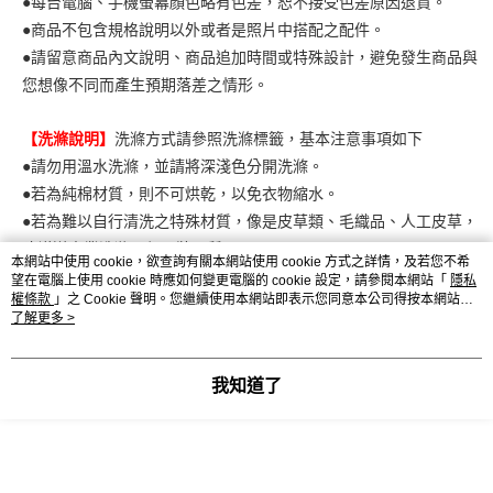
●每台電腦、手機螢幕顏色略有色差，恕不接受色差原因退貨。
●商品不包含規格說明以外或者是照片中搭配之配件。
●請留意商品內文說明、商品追加時間或特殊設計，避免發生商品與
您想像不同而產生預期落差之情形。
【洗滌說明】
洗滌方式請參照洗滌標籤，基本注意事項如下
●請勿用溫水洗滌，並請將深淺色分開洗滌。
●若為純棉材質，則不可烘乾，以免衣物縮水。
●若為難以自行清洗之特殊材質，像是皮草類、毛織品、人工皮草，
建議送專業洗滌以保服裝品質。
本網站中使用 cookie，欲查詢有關本網站使用 cookie 方式之詳情，及若您不希
望在電腦上使用 cookie 時應如何變更電腦的 cookie 設定，請參閱本網站「
隱私
權條款
」之 Cookie 聲明。您繼續使用本網站即表示您同意本公司得按本網站使
用條款之 Cookie 聲明使用 cookie。
了解更多 >
顯示電腦版詳細說明
客服
我知道了
商品相關分類 (4)
查看全部