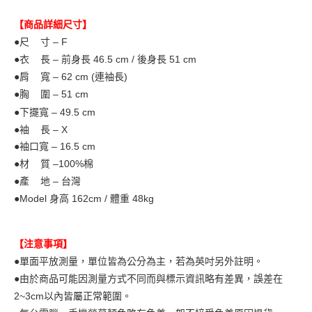
【商品詳細尺寸】
●尺 寸 – F
●衣 長 – 前身長 46.5
cm / 後身長 51 cm
●肩 寬 – 62
cm (連袖長)
●胸 圍 – 51 cm
●下擺寬 – 49.5 cm
●袖 長 – X
●袖口寬 – 16.5 cm
●材 質 –100%棉
●產 地 – 台灣
●Model
身高 162cm / 體重 48kg
【注意事項】
●單面平放測量，單位皆為公分為主，若為英吋另外註明。
●由於商品可能因測量方式不同而與標示資訊略有差異，誤差在
2~3cm以內皆屬正常範圍。