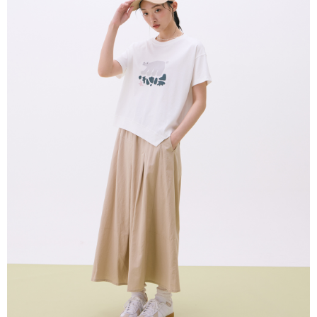
APP於四大便利商店‧ATM/網銀等方式進行付款。
付款後全家取貨
請留意繳費期限為 14 天。唯有下載 AFTEE App 成為 AFTEE 會員者方能享
每笔NT$80，满NT$2,000(含以上)免运费
有最長 45 天內付款之服務。
7-11付款取貨
繳費期限，為商家向您請款的時間，再加上使用AFTEE可延長的天數所計算
每笔NT$80，满NT$2,000(含以上)免运费
出。使用AFTEE下訂可以延長您收到商品前的繳費天數，但無法保證一定能
夠在期限內收到商品(例如:預購商品或預計到貨時間較長者)。因此無論收到
付款後7-11取貨
商品與否，仍需要請您在AFTEE規定的時間內完成繳費。
每笔NT$80，满NT$2,000(含以上)免运费
二、付款限制
1. 初次使用 AFTEE 時，將依認證結果及本公司審查結果，核予每個人不同
宅配
之上限額度
2. 結帳金額須大於NT$30
每笔NT$80，满NT$2,000(含以上)免运费
3. 目前僅支援台灣會員
離島宅配
三、聲明條款
每笔NT$150，满NT$2,000(含以上)免运费
「AFTEE先享後付」(下稱本服務)乃由恩沛科技股份有限公司(下稱 AFTEE )
所提供，並由 AFTEE 向您收取款項。因使用本服務所須提供之個人資料(包
順豐港澳宅配/宇迅國際物流
查看运费
含但不限於訂購人姓名、電話，收件人姓名、電話、收件地址)，將交付予
AFTEE 於本服務必要服務範圍內運用。關於 AFTEE 對於個人資料之蒐集、
處理、利用，詳參 AFTEE 官網之『個人資料蒐集、處理及利用告知聲明』
（
https://aftee.tw/privacypolicy/
）。
若款項超過繳費期限，將根據當次的金額加收年利率 16% 的逾期滯納金。