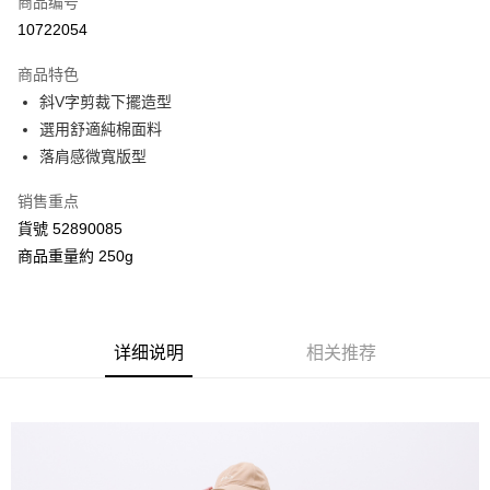
商品编号
信用卡分期付款
10722054
3期 0利率，每期
NT$368
21家银行
商品特色
合作金库商业银行
第一商业银行
超商取货付款
斜V字剪裁下擺造型
华南商业银行
彰化商业银行
選用舒適純棉面料
LINE Pay
上海商业储蓄银行
台北富邦商业银行
国泰世华商业银行
兆丰国际商业银行
落肩感微寬版型
Apple Pay
台湾中小企业银行
台中商业银行
销售重点
汇丰（台湾）商业银行
华泰商业银行
街口支付
联邦商业银行
远东国际商业银行
貨號 52890085
元大商业银行
永丰商业银行
Google Pay
商品重量約 250g
玉山商业银行
星展（台湾）商业银行
台新国际商业银行
中国信托商业银行
AFTEE先享后付
台湾乐天信用卡公司
相关说明
一、關於 AFTEE先享後付
详细说明
相关推荐
ATM付款
1. 於付款方式選擇AFTEE先享後付，將跳出AFTEE先享後付手機驗證視
窗。
2. 進行簡訊驗證之後，即可完成結帳手續。
运送方式
3. 訂單確認後不需事先繳費，商品會配送至您的指定地址。
4. 下訂完成後，您的手機會收到一封繳費通知簡訊，APP會員則會收到
全家付款取貨
AFTEE APP推播通知。
每笔NT$80，满NT$2,000(含以上)免运费
5. 收到商品當下無需繳費，確認無誤後，請再利用繳費通知簡訊或AFTEE