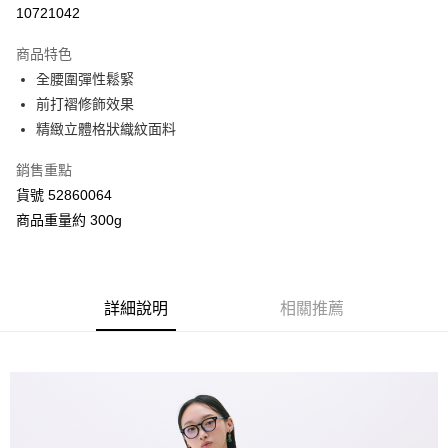
信用卡分期付款
10721042
3 期 0 利率 每期
NT$893
21家銀行
商品特色
合作金庫商業銀行
第一商業銀行
超商取貨付款
全腰圍彈性鬆緊
華南商業銀行
彰化商業銀行
前打褶修飾效果
LINE Pay
上海商業儲蓄銀行
台北富邦商業銀行
國泰世華商業銀行
兆豐國際商業銀行
精緻立體格狀織紋面料
Apple Pay
臺灣中小企業銀行
台中商業銀行
銷售重點
匯豐（台灣）商業銀行
華泰商業銀行
街口支付
聯邦商業銀行
遠東國際商業銀行
貨號 52860064
元大商業銀行
永豐商業銀行
Google Pay
商品重量約 300g
玉山商業銀行
星展（台灣）商業銀行
台新國際商業銀行
中國信託商業銀行
AFTEE先享後付
台灣樂天信用卡公司
相關說明
【關於「AFTEE先享後付」】
詳細說明
相關推薦
ATM付款
AFTEE先享後付是「在收到商品之後才付款」的支付方式。 讓您購物簡單
便利好安心！
１．簡單：不需註冊會員、不需綁卡、不需儲值。
運送方式
２．便利：只要手機號碼，簡訊認證，即可結帳。
３．安心：先確認商品／服務後，再付款。
全家付款取貨
每筆NT$80，滿NT$2,000(含以上)免運費
【「AFTEE先享後付」結帳流程】
１．於結帳方式選擇「AFTEE先享後付」後，將跳轉至「AFTEE先享後付」