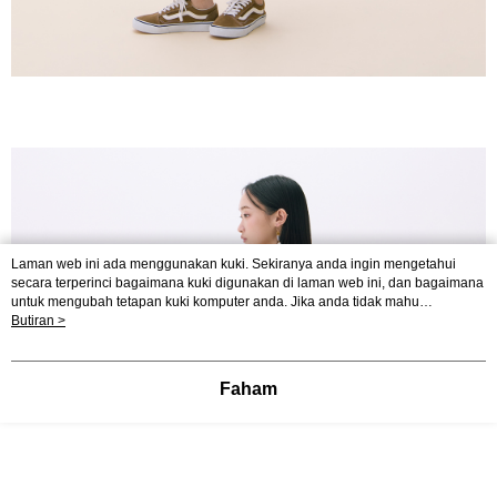
Laman web ini ada menggunakan kuki. Sekiranya anda ingin mengetahui
secara terperinci bagaimana kuki digunakan di laman web ini, dan bagaimana
untuk mengubah tetapan kuki komputer anda. Jika anda tidak mahu
menggunakan kuki di komputer anda, sila rujuk penerangan mengenai kuki.
Butiran >
Dasar Privasi
Laman web ini ada menggunakan kuki. Sekiranya anda ingin
mengetahui secara terperinci bagaimana kuki digunakan di laman web ini,
dan bagaimana untuk mengubah tetapan kuki komputer anda. Jika anda tidak
Faham
mahu menggunakan kuki di komputer anda, sila rujuk penerangan mengenai
kuki.