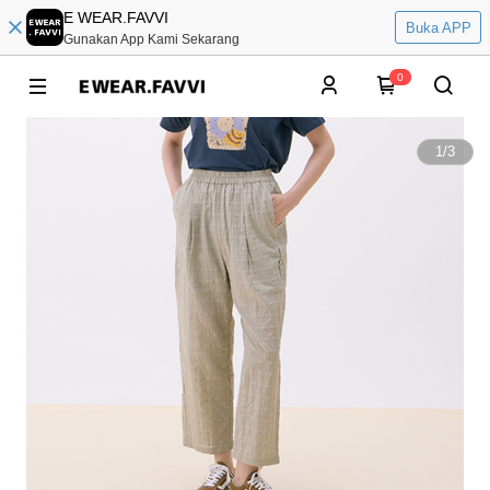
E WEAR.FAVVI
Buka APP
Gunakan App Kami Sekarang
0
1
/
3