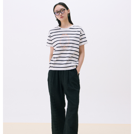
dihantar ke alamat yang ditetapkan.
全家付款取貨
Bank Antarabangsa
Bank CTBC
4. Setelah pesanan disahkan, anda akan menerima SMS pembayaran
NT$80/pesanan | Penghantaran percuma untuk pesanan
Taishin
manakala ahli aplikasi akan menerima pemberitahuan tolak aplikasi
Syarikat Kad Kredit
NT$2,000 atau lebih
AFTEE.
Rakuten Taiwan
5. Tiada bayaran diperlukan apabila anda menerima produk. Sila buat
pembayaran di empat kedai serbaneka utama, ATM atau perbankan
付款後全家取貨
dalam talian dengan SMS pembayaran atau pemberitahuan tolak aplikasi
NT$80/pesanan | Penghantaran percuma untuk pesanan
AFTEE.
NT$2,000 atau lebih
Sila ambil perhatian bahawa tempoh pembayaran adalah 14 hari. Walau
7-11付款取貨
bagaimanapun, bagi mereka yang telah memuat turun Aplikasi AFTEE
dan mendaftar sebagai ahli AFTEE boleh menikmati tempoh pembayaran
NT$80/pesanan | Penghantaran percuma untuk pesanan
sehingga 45 hari.
NT$2,000 atau lebih
Tempoh pembayaran dikira dari masa kedai meminta pembayaran anda,
付款後7-11取貨
ditambah dengan bilangan hari yang boleh dilanjutkan oleh AFTEE. Anda
boleh melanjutkan tempoh pembayaran anda sebelum anda menerima
NT$80/pesanan | Penghantaran percuma untuk pesanan
pesanan. Walau bagaimanapun, tiada jaminan bahawa anda boleh
NT$2,000 atau lebih
menerima pesanan anda semasa tempoh pembayaran (cth.: produk
prapesanan atau produk yang mungkin mengambil masa yang lebih
宅配
lama untuk dihantar). Oleh itu, anda dikehendaki membuat pembayaran
kepada AFTEE dalam tempoh sama ada anda menerima pesanan.
NT$80/pesanan | Penghantaran percuma untuk pesanan
NT$2,000 atau lebih
Kedua, Sekatan Pembayaran
1. Jumlah yang diperakui untuk pengguna kali pertama boleh sehingga