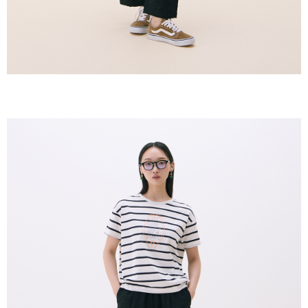
離島宅配
NT$10,000. Amaun diperakui sebenar yang diluluskan akan berdasarkan
keputusan pensijilan dan semakan oleh AFTEE.
NT$150/pesanan | Penghantaran percuma untuk pesanan
2. Amaun perbelanjaan minimum mestilah lebih besar daripada NT$20.
NT$2,000 atau lebih
3. Pada masa ini hanya tersedia untuk ahli Taiwan.
順豐港澳宅配/宇迅國際物流
Kadar Penghantaran
Ketiga, Syarat Perkhidmatan
Perkhidmatan AFTEE Beli Sekarang Bayar Kemudian disediakan oleh NP
Taiwan, Inc. dan AFTEE akan membuat bil kepada pengguna. AFTEE
akan menggunakan data peribadi yang dikumpul (termasuk nama
pembeli, no. telefon, nama penerima, no. telefon, alamat penerima) untuk
penggunaan perkhidmatan. Sila rujuk kepada "Penyata Pengumpulan
Data Peribadi, Pemprosesan, Penggunaan"
(https://aftee.tw/privacypolicy/
) untuk maklumat lanjut.
Jumlah yang diperakui untuk pengguna kali pertama yang lulus
kelulusan boleh sehingga NT$10,000. Jika pengguna tidak membuat
pembayaran dalam tempoh tersebut, yuran pembayaran lewat sebanyak
20% setahun akan dikenakan. Pengguna bawah umur dikehendaki
mendapatkan kebenaran daripada ibu bapa atau penjaga yang sah
untuk menggunakan AFTEE.
Sila hubungi NP Taiwan Inc. di
cs_tw@netprotections.co.jp
jika anda
mempunyai sebarang kebimbangan mengenai pemprosesan dan
penggunaan pada data peribadi. Jika anda tidak bersetuju dengan data
peribadi yang disenaraikan seperti di atas akan dikumpul dan digunakan