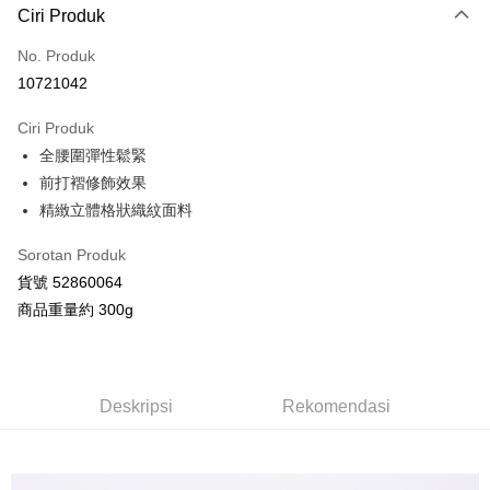
Ciri Produk
Kad Kredit (Bayaran Penuh)
No. Produk
Ansuran Kad Kredit
10721042
3 ansuran pada kadar faedah 0,
NT$893
setiap ansuran
Ciri Produk
21 Bank
Taiwan Cooperative Bank
Bank Komersial Pertama
Pengambilan di Kedai Serbaneka
全腰圍彈性鬆緊
Hua Nan Commercial
Chang Hwa Commercial
LINE Pay
Bank
Bank
前打褶修飾效果
The Shanghai
Bank Komersial Taipei
精緻立體格狀織紋面料
Apple Pay
Commercial & Savings
Fubon
Bank
Sorotan Produk
JKOPAY
Bank Cathay United
Mega International
貨號 52860064
Commercial Bank
Google Pay
商品重量約 300g
Taiwan Business Bank
Taichung Commercial
Bank
AFTEE
HSBC Bank (Taiwan)
Hwatai Bank
Deskripsi
Limited
Pertama, Mengenai Perkhidmatan AFTEE Beli Sekarang Bayar Kemudian
Deskripsi
Rekomendasi
Pemindahan ATM
Union Bank of Taiwan
Far Eastern International
1. Dengan memilih AFTEE sebagai kaedah pembayaran, mesej
Bank
pengesahan AFTEE akan muncul.
2. Anda boleh meneruskan pembayaran selepas pengesahan SMS.
Yuanta Commercial Bank
Bank SinoPac
Pilihan Penghantaran
3. Tiada bayaran diperlukan apabila pesanan disahkan. Produk akan
Bank Komersial E.SUN
DBS Bank