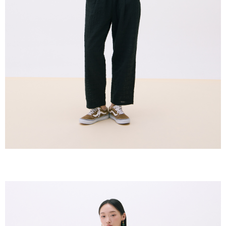
oleh AFTEE, sila jangan gunakan perkhidmatan ini.