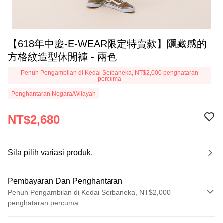
【618年中慶-E-WEAR限定特賣款】隱藏感的
方格紋造型休閒褲 - 兩色
Penuh Pengambilan di Kedai Serbaneka, NT$2,000 penghataran
percuma
Penghantaran Negara/Wilayah
NT$2,680
Sila pilih variasi produk.
Pembayaran Dan Penghantaran
Penuh Pengambilan di Kedai Serbaneka, NT$2,000
penghataran percuma
Kaedah Pembayaran