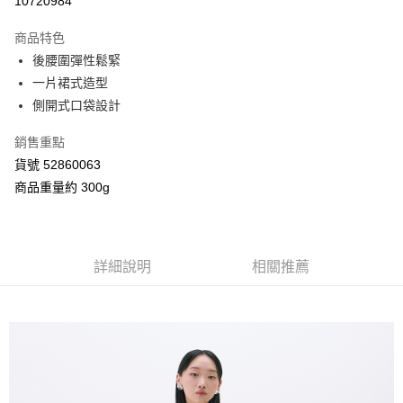
10720984
3 期 0 利率 每期
NT$648
21家銀行
商品特色
合作金庫商業銀行
第一商業銀行
超商取貨付款
後腰圍彈性鬆緊
華南商業銀行
彰化商業銀行
一片裙式造型
LINE Pay
上海商業儲蓄銀行
台北富邦商業銀行
國泰世華商業銀行
兆豐國際商業銀行
側開式口袋設計
Apple Pay
臺灣中小企業銀行
台中商業銀行
銷售重點
匯豐（台灣）商業銀行
華泰商業銀行
街口支付
聯邦商業銀行
遠東國際商業銀行
貨號 52860063
元大商業銀行
永豐商業銀行
Google Pay
商品重量約 300g
玉山商業銀行
星展（台灣）商業銀行
台新國際商業銀行
中國信託商業銀行
AFTEE先享後付
台灣樂天信用卡公司
相關說明
【關於「AFTEE先享後付」】
詳細說明
相關推薦
ATM付款
AFTEE先享後付是「在收到商品之後才付款」的支付方式。 讓您購物簡單
便利好安心！
１．簡單：不需註冊會員、不需綁卡、不需儲值。
運送方式
２．便利：只要手機號碼，簡訊認證，即可結帳。
３．安心：先確認商品／服務後，再付款。
全家付款取貨
每筆NT$80，滿NT$2,000(含以上)免運費
【「AFTEE先享後付」結帳流程】
１．於結帳方式選擇「AFTEE先享後付」後，將跳轉至「AFTEE先享後付」