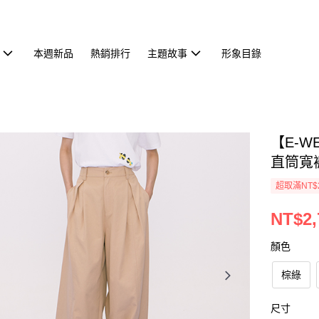
本週新品
熱銷排行
主題故事
形象目錄
【E-
直筒寬褲
超取滿NT$
NT$2,
顏色
棕綠
尺寸