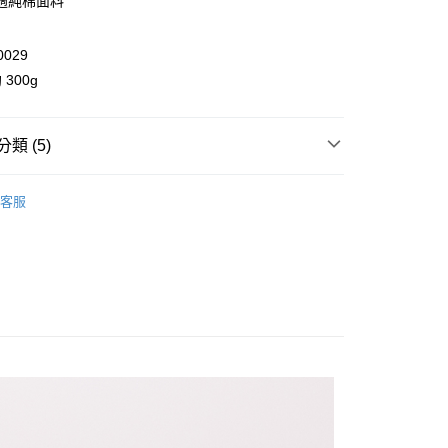
適純棉面料
業儲蓄銀行
台北富邦商業銀行
華商業銀行
兆豐國際商業銀行
0029
小企業銀行
台中商業銀行
台灣）商業銀行
華泰商業銀行
300g
業銀行
遠東國際商業銀行
業銀行
永豐商業銀行
y
業銀行
星展（台灣）商業銀行
類 (5)
際商業銀行
中國信託商業銀行
享後付
天信用卡公司
褲裝
客服
FTEE先享後付」】
ll Items 】
先享後付是「在收到商品之後才付款」的支付方式。 讓您購物簡單
心！
toms
褲裝
：不需註冊會員、不需綁卡、不需儲值。
：只要手機號碼，簡訊認證，即可結帳。
販售款 Web Only 5 折 🌐
：先確認商品／服務後，再付款。
品 New In
⋮⋮ 4月新品
取貨
EE先享後付」結帳流程】
0，滿NT$2,000(含以上)免運費
方式選擇「AFTEE先享後付」後，將跳轉至「AFTEE先享後
頁面，進行簡訊認證並確認金額後，即可完成結帳。
家取貨
成立數日內，您將收到繳費通知簡訊。
費通知簡訊後14天內，點擊此簡訊中的連結，可透過四大超商
0，滿NT$2,000(含以上)免運費
網路銀行／等多元方式進行付款，方視為交易完成。
：結帳手續完成當下不需立刻繳費，但若您需要取消訂單，請聯