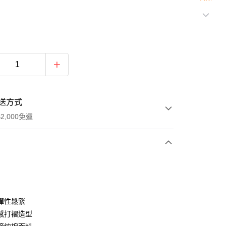
送方式
2,000免運
次付款
期付款
0 利率 每期
NT$926
21家銀行
彈性鬆緊
庫商業銀行
第一商業銀行
感打褶造型
付款
業銀行
彰化商業銀行