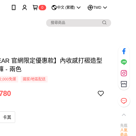
0
中文 (繁體)
TWD
WEAR 官網限定優惠款】內收感打褶造型
 - 兩色
2,000免運
國家/地區配送
780
卡其
先逛
人氣
商品