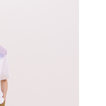
取貨
的店家。未經商家同意取消之訂單仍視為有效，需透過AFTEE
繳納相關費用。
0，滿NT$2,000(含以上)免運費
否成功請以「AFTEE先享後付 」之結帳頁面顯示為準，若有關於
功／繳費後需取消欲退款等相關疑問，請聯繫「AFTEE先享後
1取貨
援中心」
https://netprotections.freshdesk.com/support/home
0，滿NT$2,000(含以上)免運費
項】
恩沛科技股份有限公司提供之「AFTEE先享後付」服務完成之
依本服務之必要範圍內提供個人資料，並將交易相關給付款項請
0，滿NT$2,000(含以上)免運費
讓予恩沛科技股份有限公司。
個人資料處理事宜，請瀏覽以下網址：
ee.tw/terms/#terms3
50，滿NT$2,000(含以上)免運費
年的使用者請事先徵得法定代理人或監護人之同意方可使用
E先享後付」，若未經同意申辦者引起之損失，本公司不負相關責
配/宇迅國際物流
查看運費
AFTEE先享後付」時，將依據個別帳號之用戶狀況，依本公司
核予不同之上限額度；若仍有額度不足之情形，本公司將視審查
用戶進行身份認證。
一人註冊多個帳號或使用他人資訊註冊。若發現惡意使用之情
科技股份有限公司將有權停止該用戶之使用額度並採取法律行