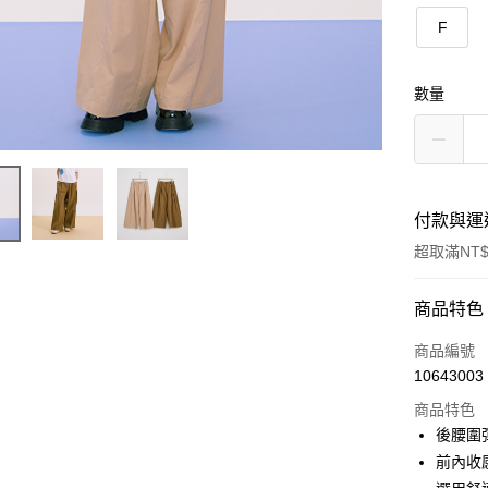
F
數量
付款與運
超取滿NT$
付款方式
商品特色
信用卡一
商品編號
10643003
信用卡分
商品特色
3 期 
後腰圍
合作金
前內收
超商取貨
華南商