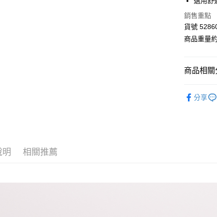
選用舒
LINE Pay
上海商
銷售重點
國泰世
Apple Pay
貨號 5286
臺灣中
匯豐（
商品重量約 
街口支付
聯邦商
元大商
Google Pa
玉山商
商品相關分
台新國
AFTEE先
台灣樂
■ E-WEAR
相關說明
分享
【關於「A
【 全部商品 A
ATM付款
AFTEE
便利好安
下著類 Bot
１．簡單
２．便利
🌐 網路限定
運送方式
３．安心
說明
相關推薦
⋮⋮ 本週新
全家付款
【「AFT
每筆NT$8
１．於結帳
付」結帳
付款後全
２．訂單
３．收到繳
每筆NT$8
／ATM／
※ 請注意