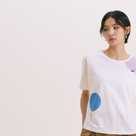
7-11付款
絡購買商品
先享後付
每筆NT$8
※ 交易是
是否繳費成
付款後7-1
付客戶支
每筆NT$8
【注意事
宅配
１．透過由
交易，需
每筆NT$8
求債權轉
２．關於
離島宅配
https://aft
每筆NT$1
３．未成
「AFTE
順豐港澳宅
任。
４．使用「
即時審查
結果請求
５．嚴禁
形，恩沛
動。