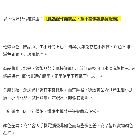
以下情況非瑕疵範圍：
【此為配件類商品，恕不提供退換貨服務】
輕微溢色 : 飾品採手工小針筒上色，圖案小,難免存在小雜質、滴色不均、
溢色問題，非瑕疵範圍。
商品舊化 : 鍍金、銀飾品與空氣接觸氧化，流汗較多可用水清洗後擦乾, 夾
鏈袋保存, 氧化非瑕疵範圍。正常使用下可戴三年以上。
金屬刮痕 : 運送過程會有重疊擺放，而有摩擦，導致商品內側產生細小刮
痕、小凹凸點、微掉漆屬正常現象，非瑕疵範圍 。
耳針彎曲 : 因耳針偏細，運送中導致些許彎曲為正常。
顏色差異：商品會因手機電腦螢幕顯色而有些微色差，商品皆以實物顏色
為準。