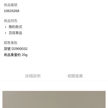
商品編號
信用卡分期付款
10633268
3 期 0 利率 每期
NT$250
21家銀行
商品特色
合作金庫商業銀行
第一商業銀行
超商取貨付款
簡約款式
華南商業銀行
彰化商業銀行
百搭單品
LINE Pay
上海商業儲蓄銀行
台北富邦商業銀行
國泰世華商業銀行
兆豐國際商業銀行
Apple Pay
銷售重點
臺灣中小企業銀行
台中商業銀行
貨號 D2900032
匯豐（台灣）商業銀行
華泰商業銀行
街口支付
聯邦商業銀行
遠東國際商業銀行
商品重量約 20g
元大商業銀行
永豐商業銀行
Google Pay
玉山商業銀行
星展（台灣）商業銀行
台新國際商業銀行
中國信託商業銀行
AFTEE先享後付
台灣樂天信用卡公司
相關說明
詳細說明
相關推薦
【關於「AFTEE先享後付」】
ATM付款
AFTEE先享後付是「在收到商品之後才付款」的支付方式。 讓您購物簡單
便利好安心！
１．簡單：不需註冊會員、不需綁卡、不需儲值。
運送方式
２．便利：只要手機號碼，簡訊認證，即可結帳。
３．安心：先確認商品／服務後，再付款。
全家付款取貨