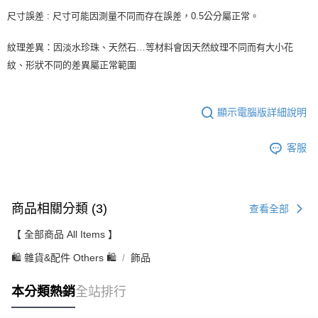
尺寸誤差 : 尺寸可能因測量不同而存在誤差，0.5公分屬正常。
紋理差異：因淡水珍珠、天然石…等材料會因天然紋理不同而有大小花
紋、形狀不同的差異屬正常範圍
顯示電腦版詳細說明
客服
商品相關分類 (3)
查看全部
【 全部商品 All Items 】
🛍️ 雜貨&配件 Others 🛍️
飾品
本分類熱銷
全站排行