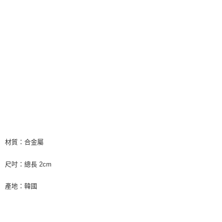
材質：合金屬
尺吋：總長 2cm
產地：韓國