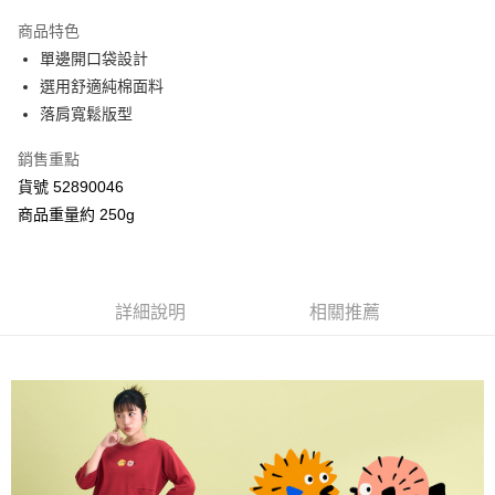
3 期 0 利率 每期
NT$593
21家銀行
商品特色
合作金庫商業銀行
第一商業銀行
超商取貨付款
單邊開口袋設計
華南商業銀行
彰化商業銀行
選用舒適純棉面料
LINE Pay
上海商業儲蓄銀行
台北富邦商業銀行
國泰世華商業銀行
兆豐國際商業銀行
落肩寬鬆版型
Apple Pay
臺灣中小企業銀行
台中商業銀行
銷售重點
匯豐（台灣）商業銀行
華泰商業銀行
街口支付
聯邦商業銀行
遠東國際商業銀行
貨號 52890046
元大商業銀行
永豐商業銀行
Google Pay
商品重量約 250g
玉山商業銀行
星展（台灣）商業銀行
台新國際商業銀行
中國信託商業銀行
AFTEE先享後付
台灣樂天信用卡公司
相關說明
【關於「AFTEE先享後付」】
詳細說明
相關推薦
ATM付款
AFTEE先享後付是「在收到商品之後才付款」的支付方式。 讓您購物簡單
便利好安心！
１．簡單：不需註冊會員、不需綁卡、不需儲值。
運送方式
２．便利：只要手機號碼，簡訊認證，即可結帳。
３．安心：先確認商品／服務後，再付款。
全家付款取貨
每筆NT$80，滿NT$2,000(含以上)免運費
【「AFTEE先享後付」結帳流程】
１．於結帳方式選擇「AFTEE先享後付」後，將跳轉至「AFTEE先享後付」
付款後全家取貨
結帳頁面，進行簡訊認證並確認金額後，即可完成結帳。