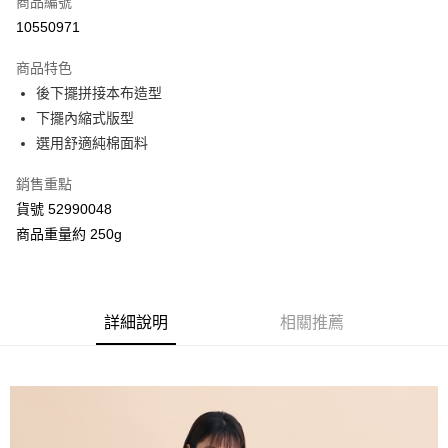
商品編號
信用卡分期付款
10550971
3 期 0 利率 每期
NT$230
21家銀行
商品特色
合作金庫商業銀行
第一商業銀行
超商取貨付款
後下擺拼接本布造型
華南商業銀行
彰化商業銀行
下擺內縮式版型
LINE Pay
上海商業儲蓄銀行
台北富邦商業銀行
國泰世華商業銀行
兆豐國際商業銀行
選用舒適純棉面料
Apple Pay
臺灣中小企業銀行
台中商業銀行
銷售重點
匯豐（台灣）商業銀行
華泰商業銀行
街口支付
聯邦商業銀行
遠東國際商業銀行
貨號 52990048
元大商業銀行
永豐商業銀行
Google Pay
商品重量約 250g
玉山商業銀行
星展（台灣）商業銀行
台新國際商業銀行
中國信託商業銀行
AFTEE先享後付
台灣樂天信用卡公司
相關說明
【關於「AFTEE先享後付」】
詳細說明
相關推薦
ATM付款
AFTEE先享後付是「在收到商品之後才付款」的支付方式。 讓您購物簡單
便利好安心！
１．簡單：不需註冊會員、不需綁卡、不需儲值。
運送方式
２．便利：只要手機號碼，簡訊認證，即可結帳。
３．安心：先確認商品／服務後，再付款。
全家付款取貨
每筆NT$80，滿NT$2,000(含以上)免運費
【「AFTEE先享後付」結帳流程】