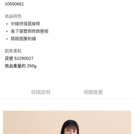
信用卡分期付款
10550661
3 期 0 利率 每期
NT$460
21家銀行
商品特色
合作金庫商業銀行
第一商業銀行
超商取貨付款
中線拼接感線條
華南商業銀行
彰化商業銀行
後下擺雙側修飾壓褶
LINE Pay
上海商業儲蓄銀行
台北富邦商業銀行
國泰世華商業銀行
兆豐國際商業銀行
精緻圖騰刺繡
Apple Pay
臺灣中小企業銀行
台中商業銀行
銷售重點
匯豐（台灣）商業銀行
華泰商業銀行
街口支付
聯邦商業銀行
遠東國際商業銀行
貨號 52290027
元大商業銀行
永豐商業銀行
Google Pay
商品重量約 250g
玉山商業銀行
星展（台灣）商業銀行
台新國際商業銀行
中國信託商業銀行
AFTEE先享後付
台灣樂天信用卡公司
相關說明
【關於「AFTEE先享後付」】
詳細說明
相關推薦
ATM付款
AFTEE先享後付是「在收到商品之後才付款」的支付方式。 讓您購物簡單
便利好安心！
１．簡單：不需註冊會員、不需綁卡、不需儲值。
運送方式
２．便利：只要手機號碼，簡訊認證，即可結帳。
３．安心：先確認商品／服務後，再付款。
全家付款取貨
每筆NT$80，滿NT$2,000(含以上)免運費
【「AFTEE先享後付」結帳流程】
１．於結帳方式選擇「AFTEE先享後付」後，將跳轉至「AFTEE先享後付」