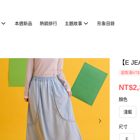
本週新品
熱銷排行
主題故事
形象目錄
【E J
超取滿NT$
NT$2,
顏色
淺藍
尺寸
F