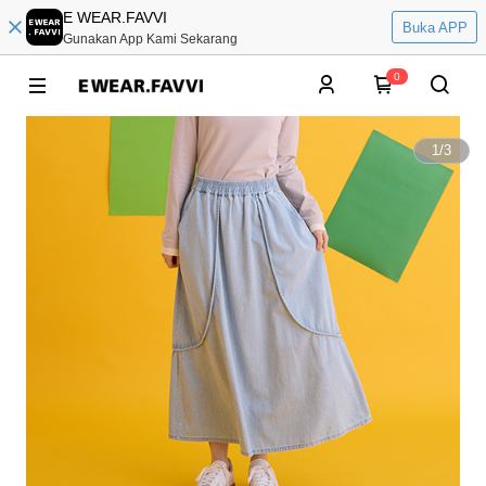
E WEAR.FAVVI
Buka APP
Gunakan App Kami Sekarang
0
1
/
3