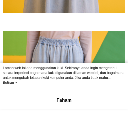
Laman web ini ada menggunakan kuki. Sekiranya anda ingin mengetahui
secara terperinci bagaimana kuki digunakan di laman web ini, dan bagaimana
untuk mengubah tetapan kuki komputer anda. Jika anda tidak mahu
menggunakan kuki di komputer anda, sila rujuk penerangan mengenai kuki.
Butiran >
Dasar Privasi
Laman web ini ada menggunakan kuki. Sekiranya anda ingin
mengetahui secara terperinci bagaimana kuki digunakan di laman web ini,
dan bagaimana untuk mengubah tetapan kuki komputer anda. Jika anda tidak
Faham
mahu menggunakan kuki di komputer anda, sila rujuk penerangan mengenai
kuki.