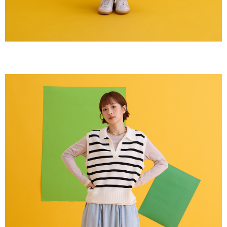
NT$150/pesanan | Penghantaran percuma untuk pesanan
2. Amaun perbelanjaan minimum mestilah lebih besar daripada NT$20.
NT$2,000 atau lebih
3. Pada masa ini hanya tersedia untuk ahli Taiwan.
順豐港澳宅配/宇迅國際物流
Kadar Penghantaran
Ketiga, Syarat Perkhidmatan
Perkhidmatan AFTEE Beli Sekarang Bayar Kemudian disediakan oleh NP
Taiwan, Inc. dan AFTEE akan membuat bil kepada pengguna. AFTEE
akan menggunakan data peribadi yang dikumpul (termasuk nama
pembeli, no. telefon, nama penerima, no. telefon, alamat penerima) untuk
penggunaan perkhidmatan. Sila rujuk kepada "Penyata Pengumpulan
Data Peribadi, Pemprosesan, Penggunaan"
(https://aftee.tw/privacypolicy/
) untuk maklumat lanjut.
Jumlah yang diperakui untuk pengguna kali pertama yang lulus
kelulusan boleh sehingga NT$10,000. Jika pengguna tidak membuat
pembayaran dalam tempoh tersebut, yuran pembayaran lewat sebanyak
20% setahun akan dikenakan. Pengguna bawah umur dikehendaki
mendapatkan kebenaran daripada ibu bapa atau penjaga yang sah
untuk menggunakan AFTEE.
Sila hubungi NP Taiwan Inc. di
cs_tw@netprotections.co.jp
jika anda
mempunyai sebarang kebimbangan mengenai pemprosesan dan
penggunaan pada data peribadi. Jika anda tidak bersetuju dengan data
peribadi yang disenaraikan seperti di atas akan dikumpul dan digunakan
oleh AFTEE, sila jangan gunakan perkhidmatan ini.