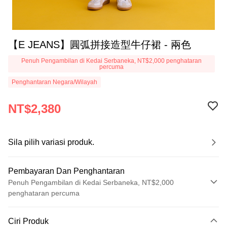
【E JEANS】圓弧拼接造型牛仔裙 - 兩色
Penuh Pengambilan di Kedai Serbaneka, NT$2,000 penghataran
percuma
Penghantaran Negara/Wilayah
NT$2,380
Sila pilih variasi produk.
Pembayaran Dan Penghantaran
Penuh Pengambilan di Kedai Serbaneka, NT$2,000
penghataran percuma
Kaedah Pembayaran
Ciri Produk
Kad Kredit (Bayaran Penuh)