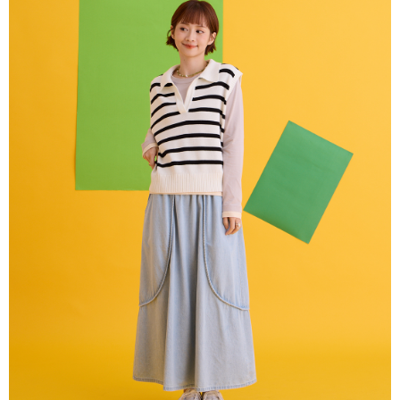
NT$80/pesanan | Penghantaran percuma untuk pesanan
Taishin
manakala ahli aplikasi akan menerima pemberitahuan tolak aplikasi
Syarikat Kad Kredit
NT$2,000 atau lebih
AFTEE.
Rakuten Taiwan
5. Tiada bayaran diperlukan apabila anda menerima produk. Sila buat
pembayaran di empat kedai serbaneka utama, ATM atau perbankan
付款後全家取貨
dalam talian dengan SMS pembayaran atau pemberitahuan tolak aplikasi
NT$80/pesanan | Penghantaran percuma untuk pesanan
AFTEE.
NT$2,000 atau lebih
Sila ambil perhatian bahawa tempoh pembayaran adalah 14 hari. Walau
7-11付款取貨
bagaimanapun, bagi mereka yang telah memuat turun Aplikasi AFTEE
dan mendaftar sebagai ahli AFTEE boleh menikmati tempoh pembayaran
NT$80/pesanan | Penghantaran percuma untuk pesanan
sehingga 45 hari.
NT$2,000 atau lebih
Tempoh pembayaran dikira dari masa kedai meminta pembayaran anda,
付款後7-11取貨
ditambah dengan bilangan hari yang boleh dilanjutkan oleh AFTEE. Anda
boleh melanjutkan tempoh pembayaran anda sebelum anda menerima
NT$80/pesanan | Penghantaran percuma untuk pesanan
pesanan. Walau bagaimanapun, tiada jaminan bahawa anda boleh
NT$2,000 atau lebih
menerima pesanan anda semasa tempoh pembayaran (cth.: produk
prapesanan atau produk yang mungkin mengambil masa yang lebih
宅配
lama untuk dihantar). Oleh itu, anda dikehendaki membuat pembayaran
kepada AFTEE dalam tempoh sama ada anda menerima pesanan.
NT$80/pesanan | Penghantaran percuma untuk pesanan
NT$2,000 atau lebih
Kedua, Sekatan Pembayaran
1. Jumlah yang diperakui untuk pengguna kali pertama boleh sehingga
離島宅配
NT$10,000. Amaun diperakui sebenar yang diluluskan akan berdasarkan
keputusan pensijilan dan semakan oleh AFTEE.