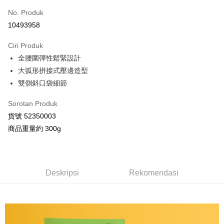
No. Produk
Ansuran Kad Kredit
10493958
3 ansuran pada kadar faedah 0,
NT$793
setiap ansuran
Ciri Produk
21 Bank
Taiwan Cooperative Bank
Bank Komersial Pertama
Pengambilan di Kedai Serbaneka
全腰圍彈性鬆緊設計
Hua Nan Commercial
Chang Hwa Commercial
LINE Pay
Bank
Bank
大弧形拼接式壓邊造型
The Shanghai
Bank Komersial Taipei
雙側斜口袋細節
Apple Pay
Commercial & Savings
Fubon
Bank
Sorotan Produk
JKOPAY
Bank Cathay United
Mega International
貨號 52350003
Commercial Bank
Google Pay
商品重量約 300g
Taiwan Business Bank
Taichung Commercial
Bank
AFTEE
HSBC Bank (Taiwan)
Hwatai Bank
Deskripsi
Limited
Pertama, Mengenai Perkhidmatan AFTEE Beli Sekarang Bayar Kemudian
Deskripsi
Rekomendasi
Pemindahan ATM
Union Bank of Taiwan
Far Eastern International
1. Dengan memilih AFTEE sebagai kaedah pembayaran, mesej
Bank
pengesahan AFTEE akan muncul.
2. Anda boleh meneruskan pembayaran selepas pengesahan SMS.
Yuanta Commercial Bank
Bank SinoPac
Pilihan Penghantaran
3. Tiada bayaran diperlukan apabila pesanan disahkan. Produk akan
Bank Komersial E.SUN
DBS Bank
dihantar ke alamat yang ditetapkan.
全家付款取貨
Bank Antarabangsa
Bank CTBC
4. Setelah pesanan disahkan, anda akan menerima SMS pembayaran