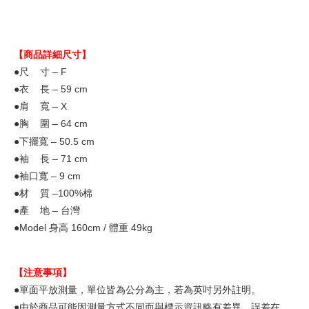
【商品詳細尺寸】
●尺 寸 – F
●衣 長 – 59
cm
●肩 寬 – X
●胸 圍 – 64 cm
●下擺寬 – 50.5 cm
●袖 長 – 71
cm
●袖口寬 – 9 cm
●材 質 –100%棉
●產 地 – 台灣
●Model
身高 160cm / 體重 49kg
【注意事項】
●單面平放測量，單位皆為公分為主，若為英吋另外註明。
●由於商品可能因測量方式不同而與標示資訊略有差異，誤差在