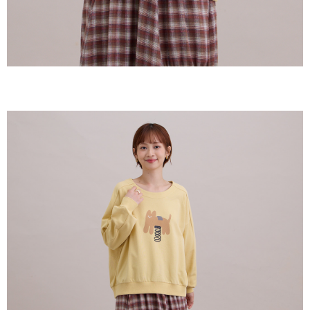
keputusan pensijilan dan semakan oleh AFTEE.
2. Amaun perbelanjaan minimum mestilah lebih besar daripada NT$20.
3. Pada masa ini hanya tersedia untuk ahli Taiwan.
Ketiga, Syarat Perkhidmatan
Perkhidmatan AFTEE Beli Sekarang Bayar Kemudian disediakan oleh NP
Taiwan, Inc. dan AFTEE akan membuat bil kepada pengguna. AFTEE
akan menggunakan data peribadi yang dikumpul (termasuk nama
pembeli, no. telefon, nama penerima, no. telefon, alamat penerima) untuk
penggunaan perkhidmatan. Sila rujuk kepada "Penyata Pengumpulan
Data Peribadi, Pemprosesan, Penggunaan"
(https://aftee.tw/privacypolicy/
) untuk maklumat lanjut.
Jumlah yang diperakui untuk pengguna kali pertama yang lulus
kelulusan boleh sehingga NT$10,000. Jika pengguna tidak membuat
pembayaran dalam tempoh tersebut, yuran pembayaran lewat sebanyak
20% setahun akan dikenakan. Pengguna bawah umur dikehendaki
mendapatkan kebenaran daripada ibu bapa atau penjaga yang sah
untuk menggunakan AFTEE.
Sila hubungi NP Taiwan Inc. di
cs_tw@netprotections.co.jp
jika anda
mempunyai sebarang kebimbangan mengenai pemprosesan dan
penggunaan pada data peribadi. Jika anda tidak bersetuju dengan data
peribadi yang disenaraikan seperti di atas akan dikumpul dan digunakan
oleh AFTEE, sila jangan gunakan perkhidmatan ini.