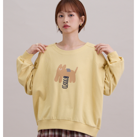
4. Setelah pesanan disahkan, anda akan menerima SMS pembayaran
NT$80/pesanan | Penghantaran percuma untuk pesanan
Taishin
manakala ahli aplikasi akan menerima pemberitahuan tolak aplikasi
Syarikat Kad Kredit
NT$2,000 atau lebih
AFTEE.
Rakuten Taiwan
5. Tiada bayaran diperlukan apabila anda menerima produk. Sila buat
pembayaran di empat kedai serbaneka utama, ATM atau perbankan
7-11付款取貨
dalam talian dengan SMS pembayaran atau pemberitahuan tolak aplikasi
NT$80/pesanan | Penghantaran percuma untuk pesanan
AFTEE.
NT$2,000 atau lebih
Sila ambil perhatian bahawa tempoh pembayaran adalah 14 hari. Walau
宅配
bagaimanapun, bagi mereka yang telah memuat turun Aplikasi AFTEE
dan mendaftar sebagai ahli AFTEE boleh menikmati tempoh pembayaran
NT$80/pesanan | Penghantaran percuma untuk pesanan
sehingga 45 hari.
NT$2,000 atau lebih
Tempoh pembayaran dikira dari masa kedai meminta pembayaran anda,
離島宅配
ditambah dengan bilangan hari yang boleh dilanjutkan oleh AFTEE. Anda
boleh melanjutkan tempoh pembayaran anda sebelum anda menerima
NT$150/pesanan | Penghantaran percuma untuk pesanan
pesanan. Walau bagaimanapun, tiada jaminan bahawa anda boleh
NT$2,000 atau lebih
menerima pesanan anda semasa tempoh pembayaran (cth.: produk
prapesanan atau produk yang mungkin mengambil masa yang lebih
順豐港澳宅配/宇迅國際物流
Kadar Penghantaran
lama untuk dihantar). Oleh itu, anda dikehendaki membuat pembayaran
kepada AFTEE dalam tempoh sama ada anda menerima pesanan.
Kedua, Sekatan Pembayaran
1. Jumlah yang diperakui untuk pengguna kali pertama boleh sehingga
NT$10,000. Amaun diperakui sebenar yang diluluskan akan berdasarkan