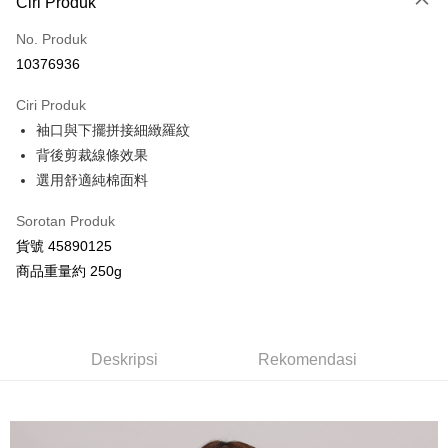
Ciri Produk
Kad Kredit (Bayaran Penuh)
No. Produk
Ansuran Kad Kredit
10376936
3 ansuran pada kadar faedah 0,
NT$555
setiap ansuran
Ciri Produk
21 Bank
Taiwan Cooperative Bank
Bank Komersial Pertama
Pengambilan di Kedai Serbaneka
袖口與下擺拼接細緻羅紋
Hua Nan Commercial
Chang Hwa Commercial
LINE Pay
Bank
Bank
背後剪裁線條效果
The Shanghai
Bank Komersial Taipei
選用舒適純棉面料
Apple Pay
Commercial & Savings
Fubon
Bank
Sorotan Produk
JKOPAY
Bank Cathay United
Mega International
貨號 45890125
Commercial Bank
Google Pay
商品重量約 250g
Taiwan Business Bank
Taichung Commercial
Bank
AFTEE
HSBC Bank (Taiwan)
Hwatai Bank
Deskripsi
Limited
Pertama, Mengenai Perkhidmatan AFTEE Beli Sekarang Bayar Kemudian
Deskripsi
Rekomendasi
Pemindahan ATM
Union Bank of Taiwan
Far Eastern International
1. Dengan memilih AFTEE sebagai kaedah pembayaran, mesej
Bank
pengesahan AFTEE akan muncul.
2. Anda boleh meneruskan pembayaran selepas pengesahan SMS.
Yuanta Commercial Bank
Bank SinoPac
Pilihan Penghantaran
3. Tiada bayaran diperlukan apabila pesanan disahkan. Produk akan
Bank Komersial E.SUN
DBS Bank
dihantar ke alamat yang ditetapkan.
全家付款取貨
Bank Antarabangsa
Bank CTBC