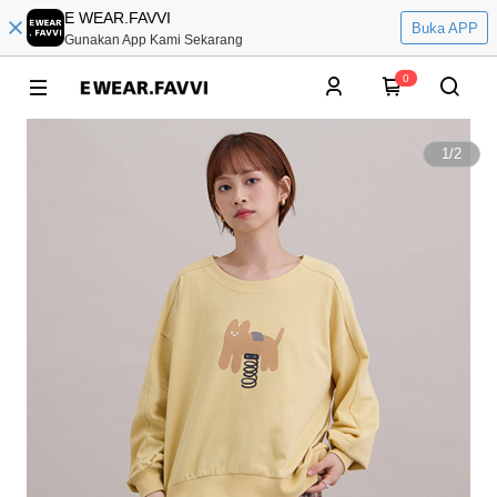
E WEAR.FAVVI
Buka APP
Gunakan App Kami Sekarang
0
1
/
2