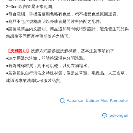
2~3cm以內皆屬正常範圍。
●每台電腦、手機螢幕顏色略有色差，恕不接受色差原因退貨。
●商品不包含規格說明以外或者是照片中搭配之配件。
●請留意商品內文說明、商品追加時間或特殊設計，避免發生商品與
您想像不同而產生預期落差之情形。
【洗滌說明】
洗滌方式請參照洗滌標籤，基本注意事項如下
●請勿用溫水洗滌，並請將深淺色分開洗滌。
●若為純棉材質，則不可烘乾，以免衣物縮水。
●若為難以自行清洗之特殊材質，像是皮草類、毛織品、人工皮草，
建議送專業洗滌以保服裝品質。
Paparkan Butiran Mod Komputer
Sokongan