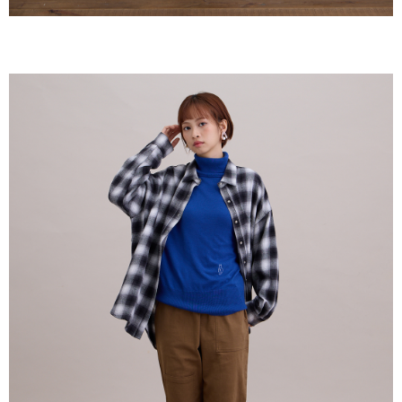
ださい（
https://aftee.tw/privacypolicy/
）。
AFTEEの初回ご利用の際に、審査を通過すれば、最高額がNT$10,000にな
ります。支払い期限を過ぎた場合、その金額に基づいて年利20%の遅延滞
納金が加算されます。未成年の利用者は、事前に法定代理人または後見人
の同意を得ればAFTEEをご利用いただけます。
個人情報の処理、利用について疑問がある、または関連する法律の権利を
行使したい場合は、ネットプロテクションズ
cs_tw@netprotections.co.jp
にご連絡ください。上記に示した個人情報を、必要な購入注文書とあわせ
てAFTEEにご提供いただく、またはAFTEEにあなたの個人情報の収集、処
理、利用を許可することににご同意いただけない場合は、当サービスを選
択しないでください。