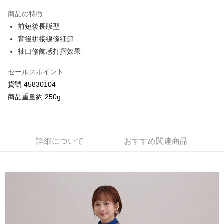
3回払い、金利0、毎回
NT$993
21行の銀行
商品の特徴
合作金庫商業銀行
第一商業銀行
コンビニ店頭代金引換
前短後長版型
華南商業銀行
彰化商業銀行
背後拼接線條細節
LINE Pay
上海商業儲蓄銀行
台北富邦商業銀行
国泰世華商業銀行
兆豐國際商業銀行
袖口修飾感打摺效果
Apple Pay
台湾中小企業銀行
台中商業銀行
HSBC(台湾)商業銀行
華泰商業銀行
セールスポイント
JKOPAY
聯邦商業銀行
遠東国際商業銀行
貨號 45830104
元大商業銀行
永豐商業銀行
Google Pay
商品重量約 250g
玉山商業銀行
星展(台湾)商業銀行
台新國際商業銀行
中国信託商業銀行
AFTEE代金後払い
台湾楽天クレジットカード会社
説明
一、 AFTEE代金後払いについて
詳細について
おすすめ関連商品
ATM払い
1.お支払い方法でAFTEE代金後払いを選択すると、携帯電話認証ウィンド
ウが表示されます。
2.SMSで認証してお支払い手続を進めてください。
配送方法
3.注文するときのお支払いは不要です。商品はご指定の住所に配送されま
す。
全家付款取貨
4.ご注文が完了すると、携帯に支払い通知のSMSが届きます。アプリ会員
配送毎にNT$80、NT$2,000以上で送料無料
の場合は、AFTEE アプリプッシュ通知が届きます。
5.商品受け取り時のお支払いは不要です。商品を確かめてから、SMSまた
7-11付款取貨
はアプリの通知に従って、4大コンビニ、またはATM/オンラインバンキン