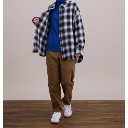
グでお支払いください。
配送毎にNT$80、NT$2,000以上で送料無料
代金納付期限は最短で 14 日以内ですので、ご注意ください。AFTEE アプ
宅配
リをダウンロードして AFTEE 会員になるとお支払い期限を最長 45 日以内
配送毎にNT$80、NT$2,000以上で送料無料
まで延長できます。
離島宅配
お支払期限は、ショップが請求した期日と、AFTEEで延長できる日数をも
とに計算されます。AFTEEで注文すると、商品を受け取るまで支払い期限
配送毎にNT$150、NT$2,000以上で送料無料
を延長できますが、商品を期限内に受け取れない場合があります（例：予
約商品や商品到着日が比較的遅い商品）。そのため、商品到着の有無に関
順豐港澳宅配/宇迅國際物流
送料を確認
わらず、AFTEEで指定された期限内にお支払いください。
二、支払い限度額
1.初回 AFTEEを ご利用の際に、認証結果及び当社の審査の結果に基づ
き、限度額が設定されます。
2.決済金額は最低NT$20です。
3.現在、台湾の会員のみご利用いただけます。
三、利用規約「AFTEE代金後払い」（以下当サービスという）はネットプ
ロテクションズ（以下 AFTEE という）が提供し、AFTEEが代金を徴収し
ます。当サービスご利用の際に提供しなければならない個人情報（注文者
の氏名、電話番号、受取人の氏名、電話番号、受取人住所を含むがこれに
限らない）は、AFTEEに渡され当サービスで必要な範囲内で利用されま
す。AFTEEの個人情報の収集、処理、利用について、詳細はAFTEE公式ホ
ームページの『個人情報の収集、処理及び利用に関する声明』をご参照く