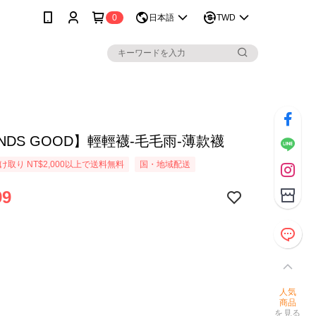
0
日本語
TWD
NDS GOOD】輕輕襪-毛毛雨-薄款襪
取り NT$2,000以上で送料無料
国・地域配送
99
人気
商品
を見る