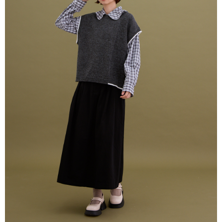
はアプリの通知に従って、4大コンビニ、またはATM/オンラインバンキン
グでお支払いください。
配送毎にNT$80、NT$2,000以上で送料無料
代金納付期限は最短で 14 日以内ですので、ご注意ください。AFTEE アプ
宅配
リをダウンロードして AFTEE 会員になるとお支払い期限を最長 45 日以内
配送毎にNT$80、NT$2,000以上で送料無料
まで延長できます。
離島宅配
お支払期限は、ショップが請求した期日と、AFTEEで延長できる日数をも
とに計算されます。AFTEEで注文すると、商品を受け取るまで支払い期限
配送毎にNT$150、NT$2,000以上で送料無料
を延長できますが、商品を期限内に受け取れない場合があります（例：予
約商品や商品到着日が比較的遅い商品）。そのため、商品到着の有無に関
順豐港澳宅配/宇迅國際物流
送料を確認
わらず、AFTEEで指定された期限内にお支払いください。
二、支払い限度額
1.初回 AFTEEを ご利用の際に、認証結果及び当社の審査の結果に基づ
き、限度額が設定されます。
2.決済金額は最低NT$20です。
3.現在、台湾の会員のみご利用いただけます。
三、利用規約「AFTEE代金後払い」（以下当サービスという）はネットプ
ロテクションズ（以下 AFTEE という）が提供し、AFTEEが代金を徴収し
ます。当サービスご利用の際に提供しなければならない個人情報（注文者
の氏名、電話番号、受取人の氏名、電話番号、受取人住所を含むがこれに
限らない）は、AFTEEに渡され当サービスで必要な範囲内で利用されま
す。AFTEEの個人情報の収集、処理、利用について、詳細はAFTEE公式ホ