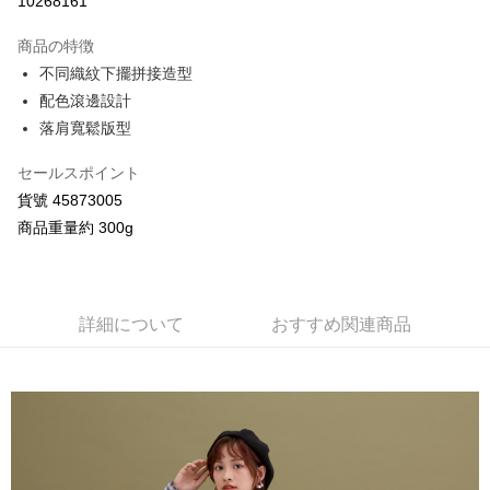
10268161
3回払い、金利0、毎回
NT$672
21行の銀行
商品の特徴
合作金庫商業銀行
第一商業銀行
コンビニ店頭代金引換
不同織紋下擺拼接造型
華南商業銀行
彰化商業銀行
配色滾邊設計
LINE Pay
上海商業儲蓄銀行
台北富邦商業銀行
国泰世華商業銀行
兆豐國際商業銀行
落肩寬鬆版型
Apple Pay
台湾中小企業銀行
台中商業銀行
HSBC(台湾)商業銀行
華泰商業銀行
セールスポイント
JKOPAY
聯邦商業銀行
遠東国際商業銀行
貨號 45873005
元大商業銀行
永豐商業銀行
Google Pay
商品重量約 300g
玉山商業銀行
星展(台湾)商業銀行
台新國際商業銀行
中国信託商業銀行
AFTEE代金後払い
台湾楽天クレジットカード会社
説明
一、 AFTEE代金後払いについて
詳細について
おすすめ関連商品
ATM払い
1.お支払い方法でAFTEE代金後払いを選択すると、携帯電話認証ウィンド
ウが表示されます。
2.SMSで認証してお支払い手続を進めてください。
配送方法
3.注文するときのお支払いは不要です。商品はご指定の住所に配送されま
す。
全家付款取貨
4.ご注文が完了すると、携帯に支払い通知のSMSが届きます。アプリ会員
配送毎にNT$80、NT$2,000以上で送料無料
の場合は、AFTEE アプリプッシュ通知が届きます。
5.商品受け取り時のお支払いは不要です。商品を確かめてから、SMSまた
7-11付款取貨