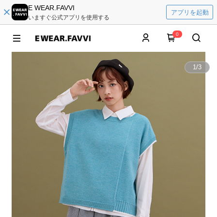
E WEAR.FAVVI
アプリを起動
いますぐ公式アプリを使用する
0
1
/
3