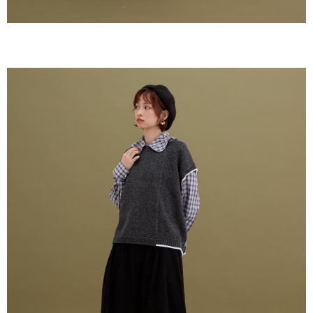
ームページの『個人情報の収集、処理及び利用に関する声明』をご参照く
ださい（
https://aftee.tw/privacypolicy/
）。
AFTEEの初回ご利用の際に、審査を通過すれば、最高額がNT$10,000にな
ります。支払い期限を過ぎた場合、その金額に基づいて年利20%の遅延滞
納金が加算されます。未成年の利用者は、事前に法定代理人または後見人
の同意を得ればAFTEEをご利用いただけます。
個人情報の処理、利用について疑問がある、または関連する法律の権利を
行使したい場合は、ネットプロテクションズ
cs_tw@netprotections.co.jp
にご連絡ください。上記に示した個人情報を、必要な購入注文書とあわせ
てAFTEEにご提供いただく、またはAFTEEにあなたの個人情報の収集、処
理、利用を許可することににご同意いただけない場合は、当サービスを選
択しないでください。