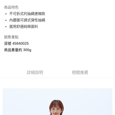
3 期 0 利率 每期
NT$1,426
21家銀行
商品特色
合作金庫商業銀行
第一商業銀行
超商取貨付款
不可拆式的抽繩連帽款
華南商業銀行
彰化商業銀行
內腰圍可調式彈性抽繩
LINE Pay
上海商業儲蓄銀行
台北富邦商業銀行
國泰世華商業銀行
兆豐國際商業銀行
選用舒適純棉面料
Apple Pay
臺灣中小企業銀行
台中商業銀行
銷售重點
匯豐（台灣）商業銀行
華泰商業銀行
街口支付
聯邦商業銀行
遠東國際商業銀行
貨號 45840025
元大商業銀行
永豐商業銀行
Google Pay
商品重量約 300g
玉山商業銀行
星展（台灣）商業銀行
台新國際商業銀行
中國信託商業銀行
AFTEE先享後付
台灣樂天信用卡公司
相關說明
【關於「AFTEE先享後付」】
詳細說明
相關推薦
ATM付款
AFTEE先享後付是「在收到商品之後才付款」的支付方式。 讓您購物簡單
便利好安心！
１．簡單：不需註冊會員、不需綁卡、不需儲值。
運送方式
２．便利：只要手機號碼，簡訊認證，即可結帳。
３．安心：先確認商品／服務後，再付款。
全家付款取貨
每筆NT$80，滿NT$2,000(含以上)免運費
【「AFTEE先享後付」結帳流程】
１．於結帳方式選擇「AFTEE先享後付」後，將跳轉至「AFTEE先享後付」
7-11付款取貨
結帳頁面，進行簡訊認證並確認金額後，即可完成結帳。