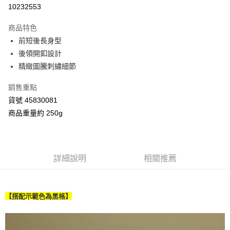
信用卡分期付款
10232553
3 期 0 利率 每期
NT$926
21家銀行
商品特色
合作金庫商業銀行
第一商業銀行
超商取貨付款
前短後長身型
華南商業銀行
彰化商業銀行
後領開釦設計
LINE Pay
上海商業儲蓄銀行
台北富邦商業銀行
國泰世華商業銀行
兆豐國際商業銀行
精緻圖騰刺繡細節
Apple Pay
臺灣中小企業銀行
台中商業銀行
銷售重點
匯豐（台灣）商業銀行
華泰商業銀行
街口支付
聯邦商業銀行
遠東國際商業銀行
貨號 45830081
元大商業銀行
永豐商業銀行
Google Pay
商品重量約 250g
玉山商業銀行
星展（台灣）商業銀行
台新國際商業銀行
中國信託商業銀行
AFTEE先享後付
台灣樂天信用卡公司
相關說明
【關於「AFTEE先享後付」】
詳細說明
相關推薦
ATM付款
AFTEE先享後付是「在收到商品之後才付款」的支付方式。 讓您購物簡單
便利好安心！
１．簡單：不需註冊會員、不需綁卡、不需儲值。
運送方式
２．便利：只要手機號碼，簡訊認證，即可結帳。
【搭配示範色為黑格】
３．安心：先確認商品／服務後，再付款。
全家付款取貨
每筆NT$80，滿NT$2,000(含以上)免運費
【「AFTEE先享後付」結帳流程】
１．於結帳方式選擇「AFTEE先享後付」後，將跳轉至「AFTEE先享後付」