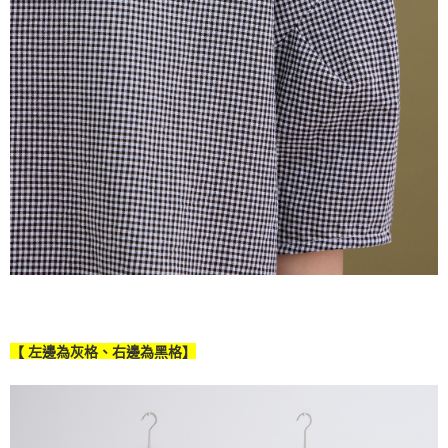
【 左邊為灰格、右邊為黑格】