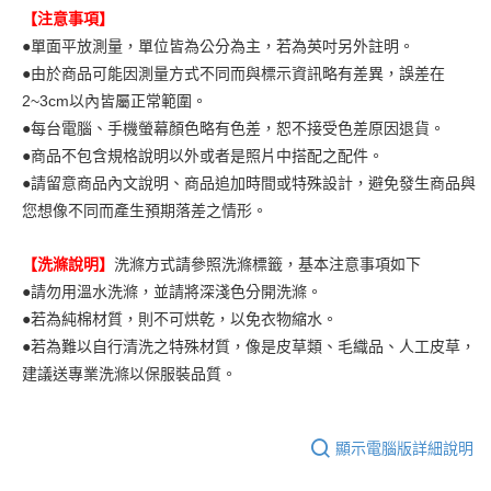
【注意事項】
●單面平放測量，單位皆為公分為主，若為英吋另外註明。
●由於商品可能因測量方式不同而與標示資訊略有差異，誤差在
2~3cm以內皆屬正常範圍。
●每台電腦、手機螢幕顏色略有色差，恕不接受色差原因退貨。
●商品不包含規格說明以外或者是照片中搭配之配件。
●請留意商品內文說明、商品追加時間或特殊設計，避免發生商品與
您想像不同而產生預期落差之情形。
【洗滌說明】
洗滌方式請參照洗滌標籤，基本注意事項如下
●請勿用溫水洗滌，並請將深淺色分開洗滌。
●若為純棉材質，則不可烘乾，以免衣物縮水。
●若為難以自行清洗之特殊材質，像是皮草類、毛織品、人工皮草，
建議送專業洗滌以保服裝品質。
顯示電腦版詳細說明