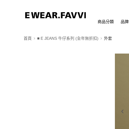
商品分類
品牌
首頁
■ E JEANS 牛仔系列 (全年無折扣)
外套