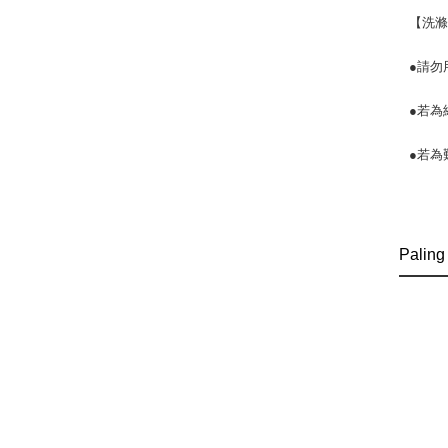
【洗
●請勿
●若為
●若為
Paling