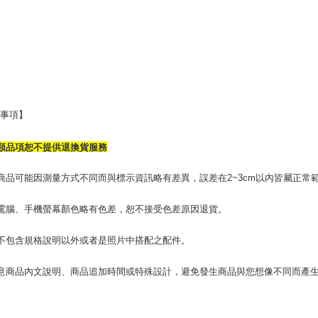
意事項】
類品項恕不提供退換貨服務
商品可能因測量方式不同而與標示資訊略有差異，誤差在2~3cm以內皆屬正常
電腦、手機螢幕顏色略有色差，恕不接受色差原因退貨。
不包含規格說明以外或者是照片中搭配之配件。
意商品內文說明、商品追加時間或特殊設計，避免發生商品與您想像不同而產