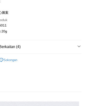
k
ran pada kadar faedah 0,
NT$40
setiap ansuran
21 Bank
an Cooperative Bank
Bank Komersial Pertama
an di Kedai Serbaneka
心圖案
Nan Commercial
Chang Hwa Commercial
roduk
k
Bank
6011
Shanghai
Bank Komersial Taipei
ercial & Savings
Fubon
20g
k
 Cathay United
Mega International
Commercial Bank
Berkaitan (4)
y
an Business Bank
Taichung Commercial
Bank
襪類
Sokongan
 Bank (Taiwan)
Hwatai Bank
ll Items 】
ted
Mengenai Perkhidmatan AFTEE Beli Sekarang Bayar
an ATM
n Bank of Taiwan
Far Eastern International
 Others 🛍️
襪子
 memilih AFTEE sebagai kaedah pembayaran, mesej
Bank
n AFTEE akan muncul.
品 New In
:: 10月新品
ta Commercial Bank
Bank SinoPac
oleh meneruskan pembayaran selepas pengesahan SMS.
Penghantaran
 Komersial E.SUN
DBS Bank
ayaran diperlukan apabila pesanan disahkan. Produk akan
 Antarabangsa
Bank CTBC
e alamat yang ditetapkan.
取貨
hin
h pesanan disahkan, anda akan menerima SMS pembayaran
anan | Penghantaran percuma untuk pesanan
hli aplikasi akan menerima pemberitahuan tolak aplikasi
kat Kad Kredit
atau lebih
ten Taiwan