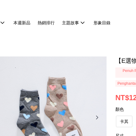
本週新品
熱銷排行
主題故事
形象目錄
【E選物
Penuh P
Penghanta
NT$1
顏色
卡其
尺寸