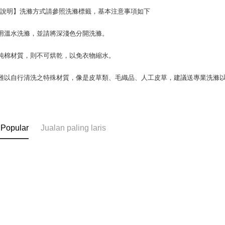
滌說明】洗滌方式請參照洗滌標籤，基本注意事項如下
用溫水洗滌，並請將深淺色分開洗滌。
純棉材質，則不可烘乾，以免衣物縮水。
難以自行清洗之特殊材質，像是皮草類、毛織品、人工皮草，建議送專業洗滌
 Popular
Jualan paling laris