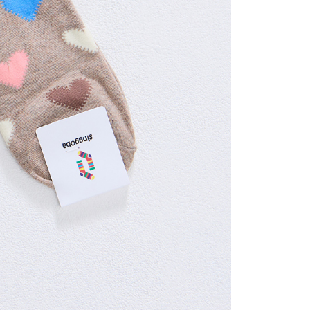
sa ini hanya tersedia untuk ahli Taiwan.
arat Perkhidmatan
tan AFTEE Beli Sekarang Bayar Kemudian disediakan oleh
, Inc. dan AFTEE akan membuat bil kepada pengguna. AFTEE
gunakan data peribadi yang dikumpul (termasuk nama
o. telefon, nama penerima, no. telefon, alamat penerima)
gunaan perkhidmatan. Sila rujuk kepada "Penyata
an Data Peribadi, Pemprosesan, Penggunaan"
ee.tw/privacypolicy/
) untuk maklumat lanjut.
g diperakui untuk pengguna kali pertama yang lulus
boleh sehingga NT$10,000. Jika pengguna tidak membuat
n dalam tempoh tersebut, yuran pembayaran lewat sebanyak
un akan dikenakan. Pengguna bawah umur dikehendaki
an kebenaran daripada ibu bapa atau penjaga yang sah
ggunakan AFTEE.
gi NP Taiwan Inc. di
cs_tw@netprotections.co.jp
jika anda
 sebarang kebimbangan mengenai pemprosesan dan
 pada data peribadi. Jika anda tidak bersetuju dengan data
ang disenaraikan seperti di atas akan dikumpul dan
oleh AFTEE, sila jangan gunakan perkhidmatan ini.