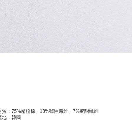
材質：75%精梳棉、18%彈性纖維、7%聚酯纖維
產地：韓國