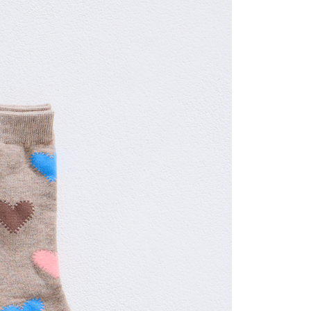
ayaran diperlukan apabila anda menerima produk. Sila buat
n di empat kedai serbaneka utama, ATM atau perbankan
取貨
ian dengan SMS pembayaran atau pemberitahuan tolak
anan | Penghantaran percuma untuk pesanan
FTEE.
atau lebih
 perhatian bahawa tempoh pembayaran adalah 14 hari. Walau
un, bagi mereka yang telah memuat turun Aplikasi AFTEE
tar sebagai ahli AFTEE boleh menikmati tempoh
anan | Penghantaran percuma untuk pesanan
n sehingga 45 hari.
atau lebih
mbayaran dikira dari masa kedai meminta pembayaran anda,
engan bilangan hari yang boleh dilanjutkan oleh AFTEE.
h melanjutkan tempoh pembayaran anda sebelum anda
sanan | Penghantaran percuma untuk pesanan
pesanan. Walau bagaimanapun, tiada jaminan bahawa anda
atau lebih
erima pesanan anda semasa tempoh pembayaran (cth.:
apesanan atau produk yang mungkin mengambil masa yang
配/宇迅國際物流
 untuk dihantar). Oleh itu, anda dikehendaki membuat
Kadar Penghantaran
n kepada AFTEE dalam tempoh sama ada anda menerima
katan Pembayaran
yang diperakui untuk pengguna kali pertama boleh sehingga
 Amaun diperakui sebenar yang diluluskan akan
n keputusan pensijilan dan semakan oleh AFTEE.
erbelanjaan minimum mestilah lebih besar daripada NT$20.