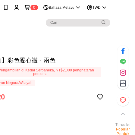
0
Bahasa Melayu
TWD
】彩色愛心襪 - 兩色
engambilan di Kedai Serbaneka, NT$2,000 penghataran
percuma
ran Negara/Wilayah
20
Terus ke
Popular
Produk