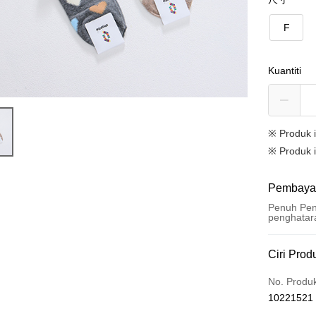
F
Kuantiti
※ Produk 
※ Produk i
Pembaya
Penuh Pen
penghatar
Kaedah 
Ciri Prod
Kad Kredi
No. Produ
10221521
Ansuran K