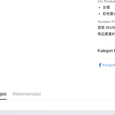
Ciri Produ
3 ansu
女襪
Taiw
Pengambil
彩色愛
Hua 
Sorotan P
LINE Pay
Ban
貨號 4510
The 
Apple Pay
Comm
商品重量約 
Ban
JKOPAY
Bank
Kategori 
Google Pa
Taiw
AFTEE
◻️ E 選物
Kongsi
HSBC
Deskripsi
【 全部商品 A
Limi
Pertama, 
Pemindah
Kemudian
Unio
🛍️ 雜貨&配件
1. Dengan
pengesaha
⋮⋮ 本週新
Yuan
2. Anda b
Pilihan 
Bank
ipsi
Rekomendasi
3. Tiada b
Bank
dihantar k
全家付款
Tais
4. Setela
NT$80/pes
manakala a
Syari
AFTEE.
NT$2,000 
Raku