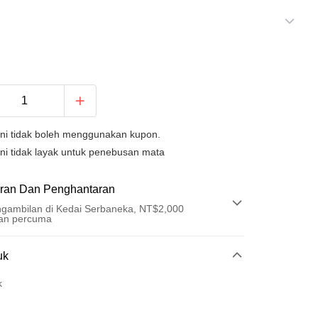
ini tidak boleh menggunakan kupon.
ni tidak layak untuk penebusan mata
ran Dan Penghantaran
gambilan di Kedai Serbaneka, NT$2,000
an percuma
Pembayaran
uk
t (Bayaran Penuh)
k
ad Kredit