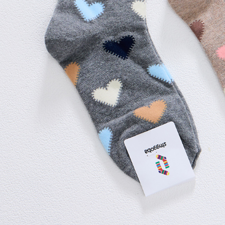
3. Pada ma
Ketiga, Sy
Perkhidma
NP Taiwan
akan meng
pembeli, n
untuk peng
Pengumpul
(https://aft
Jumlah yan
kelulusan 
pembayara
20% setah
mendapatk
untuk men
Sila hubun
mempunyai
penggunaan
peribadi y
digunakan 