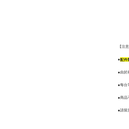
【注
●
配件
●由於
●每台
●商品
●請留