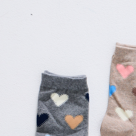
5. Tiada b
pembayara
7-11付款
dalam tal
NT$80/pes
aplikasi A
NT$2,000 
Sila ambil
bagaimanap
宅配
dan mendaf
NT$80/pes
pembayara
NT$2,000 
Tempoh pe
ditambah d
離島宅配
Anda bole
NT$150/pe
menerima 
NT$2,000 
boleh men
produk pr
順豐港澳宅
lebih lama
pembayara
pesanan.
Kedua, Se
1. Jumlah 
NT$10,000.
berdasarka
2. Amaun p