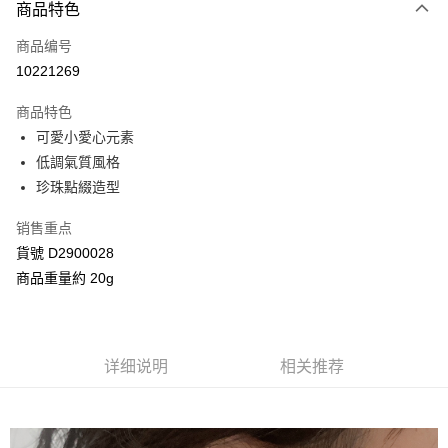
商品特色
信用卡一次付款
商品编号
信用卡分期付款
10221269
3期 0利率，每期
NT$216
21家银行
商品特色
合作金库商业银行
第一商业银行
超商取货付款
可愛小愛心元素
华南商业银行
彰化商业银行
低調氣質風格
LINE Pay
上海商业储蓄银行
台北富邦商业银行
国泰世华商业银行
兆丰国际商业银行
珍珠點綴造型
Apple Pay
台湾中小企业银行
台中商业银行
销售重点
汇丰（台湾）商业银行
华泰商业银行
街口支付
联邦商业银行
远东国际商业银行
貨號 D2900028
元大商业银行
永丰商业银行
Google Pay
商品重量約 20g
玉山商业银行
星展（台湾）商业银行
台新国际商业银行
中国信托商业银行
AFTEE先享后付
台湾乐天信用卡公司
相关说明
一、關於 AFTEE先享後付
详细说明
相关推荐
ATM付款
1. 於付款方式選擇AFTEE先享後付，將跳出AFTEE先享後付手機驗證視
窗。
2. 進行簡訊驗證之後，即可完成結帳手續。
运送方式
3. 訂單確認後不需事先繳費，商品會配送至您的指定地址。