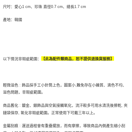
尺吋：愛心1 cm、珍珠 直徑0.7 cm、總長1.7 cm
產地：韓國
以下情況非瑕疵範圍：
【此為配件類商品，恕不提供退換貨服務】
輕微溢色 : 飾品採手工小針筒上色，圖案小,難免存在小雜質、滴色不均、
溢色問題，非瑕疵範圍。
商品舊化 : 鍍金、銀飾品與空氣接觸氧化，流汗較多可用水清洗後擦乾, 夾
鏈袋保存, 氧化非瑕疵範圍。正常使用下可戴三年以上。
金屬刮痕 : 運送過程會有重疊擺放，而有摩擦，導致商品內側產生細小刮