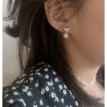
4. 下訂完成後，您的手機會收到一封繳費通知簡訊，APP會員則會收到
全家付款取貨
AFTEE APP推播通知。
每笔NT$80，满NT$2,000(含以上)免运费
5. 收到商品當下無需繳費，確認無誤後，請再利用繳費通知簡訊或AFTEE
APP於四大便利商店‧ATM/網銀等方式進行付款。
7-11付款取貨
請留意繳費期限為 14 天。唯有下載 AFTEE App 成為 AFTEE 會員者方能享
每笔NT$80，满NT$2,000(含以上)免运费
有最長 45 天內付款之服務。
宅配
繳費期限，為商家向您請款的時間，再加上使用AFTEE可延長的天數所計算
每笔NT$80，满NT$2,000(含以上)免运费
出。使用AFTEE下訂可以延長您收到商品前的繳費天數，但無法保證一定能
夠在期限內收到商品(例如:預購商品或預計到貨時間較長者)。因此無論收到
離島宅配
商品與否，仍需要請您在AFTEE規定的時間內完成繳費。
每笔NT$150，满NT$2,000(含以上)免运费
二、付款限制
1. 初次使用 AFTEE 時，將依認證結果及本公司審查結果，核予每個人不同
順豐港澳宅配/宇迅國際物流
查看运费
之上限額度
2. 結帳金額須大於NT$30
3. 目前僅支援台灣會員
三、聲明條款
「AFTEE先享後付」(下稱本服務)乃由恩沛科技股份有限公司(下稱 AFTEE )
所提供，並由 AFTEE 向您收取款項。因使用本服務所須提供之個人資料(包
含但不限於訂購人姓名、電話，收件人姓名、電話、收件地址)，將交付予
AFTEE 於本服務必要服務範圍內運用。關於 AFTEE 對於個人資料之蒐集、
處理、利用，詳參 AFTEE 官網之『個人資料蒐集、處理及利用告知聲明』