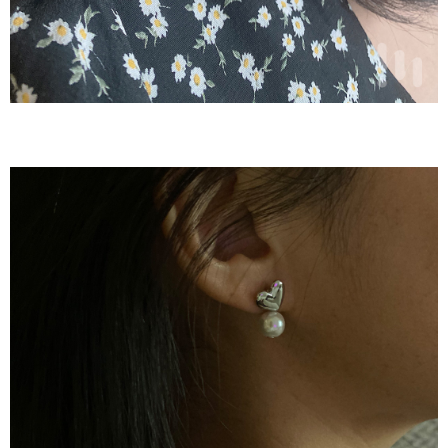
（
https://aftee.tw/privacypolicy/
）。
若款項超過繳費期限，將根據當次的金額加收年利率 16% 的逾期滯納金。
未成年的使用者，請事先徵得法定代理人或監護人之同意方可使用
AFTEE。
若您對於個人資料之處理、利用有任何疑問，或欲行使相關法律權利，請聯
繫恩沛科技股份有限公司。若您不同意我們將上開所示之個人資料，連同必
要之購買訂單資訊提供予 AFTEE ，或讓 AFTEE 蒐集處理利用您的個人資
料，請勿選用本服務。