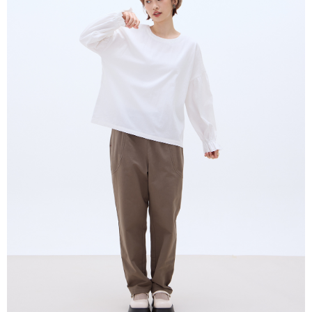
5.商品受け取り時のお支払いは不要です。商品を確かめてから、SMSまた
7-11付款取貨
はアプリの通知に従って、4大コンビニ、またはATM/オンラインバンキン
グでお支払いください。
配送毎にNT$80、NT$2,000以上で送料無料
代金納付期限は最短で 14 日以内ですので、ご注意ください。AFTEE アプ
宅配
リをダウンロードして AFTEE 会員になるとお支払い期限を最長 45 日以内
配送毎にNT$80、NT$2,000以上で送料無料
まで延長できます。
離島宅配
お支払期限は、ショップが請求した期日と、AFTEEで延長できる日数をも
とに計算されます。AFTEEで注文すると、商品を受け取るまで支払い期限
配送毎にNT$150、NT$2,000以上で送料無料
を延長できますが、商品を期限内に受け取れない場合があります（例：予
約商品や商品到着日が比較的遅い商品）。そのため、商品到着の有無に関
順豐港澳宅配/宇迅國際物流
送料を確認
わらず、AFTEEで指定された期限内にお支払いください。
二、支払い限度額
1.初回 AFTEEを ご利用の際に、認証結果及び当社の審査の結果に基づ
き、限度額が設定されます。
2.決済金額は最低NT$20です。
3.現在、台湾の会員のみご利用いただけます。
三、利用規約「AFTEE代金後払い」（以下当サービスという）はネットプ
ロテクションズ（以下 AFTEE という）が提供し、AFTEEが代金を徴収し
ます。当サービスご利用の際に提供しなければならない個人情報（注文者
の氏名、電話番号、受取人の氏名、電話番号、受取人住所を含むがこれに
限らない）は、AFTEEに渡され当サービスで必要な範囲内で利用されま