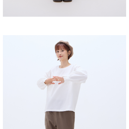
す。AFTEEの個人情報の収集、処理、利用について、詳細はAFTEE公式ホ
ームページの『個人情報の収集、処理及び利用に関する声明』をご参照く
ださい（
https://aftee.tw/privacypolicy/
）。
AFTEEの初回ご利用の際に、審査を通過すれば、最高額がNT$10,000にな
ります。支払い期限を過ぎた場合、その金額に基づいて年利20%の遅延滞
納金が加算されます。未成年の利用者は、事前に法定代理人または後見人
の同意を得ればAFTEEをご利用いただけます。
個人情報の処理、利用について疑問がある、または関連する法律の権利を
行使したい場合は、ネットプロテクションズ
cs_tw@netprotections.co.jp
にご連絡ください。上記に示した個人情報を、必要な購入注文書とあわせ
てAFTEEにご提供いただく、またはAFTEEにあなたの個人情報の収集、処
理、利用を許可することににご同意いただけない場合は、当サービスを選
択しないでください。