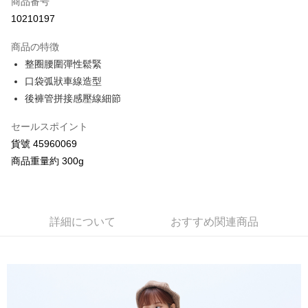
商品番号
クレジットカード分割払い
10210197
3回払い、金利0、毎回
NT$384
21行の銀行
商品の特徴
合作金庫商業銀行
第一商業銀行
コンビニ店頭代金引換
整圈腰圍彈性鬆緊
華南商業銀行
彰化商業銀行
口袋弧狀車線造型
LINE Pay
上海商業儲蓄銀行
台北富邦商業銀行
国泰世華商業銀行
兆豐國際商業銀行
後褲管拼接感壓線細節
Apple Pay
台湾中小企業銀行
台中商業銀行
HSBC(台湾)商業銀行
華泰商業銀行
セールスポイント
JKOPAY
聯邦商業銀行
遠東国際商業銀行
貨號 45960069
元大商業銀行
永豐商業銀行
Google Pay
商品重量約 300g
玉山商業銀行
星展(台湾)商業銀行
台新國際商業銀行
中国信託商業銀行
AFTEE代金後払い
台湾楽天クレジットカード会社
説明
一、 AFTEE代金後払いについて
詳細について
おすすめ関連商品
ATM払い
1.お支払い方法でAFTEE代金後払いを選択すると、携帯電話認証ウィンド
ウが表示されます。
2.SMSで認証してお支払い手続を進めてください。
配送方法
3.注文するときのお支払いは不要です。商品はご指定の住所に配送されま
す。
全家付款取貨
4.ご注文が完了すると、携帯に支払い通知のSMSが届きます。アプリ会員
配送毎にNT$80、NT$2,000以上で送料無料
の場合は、AFTEE アプリプッシュ通知が届きます。