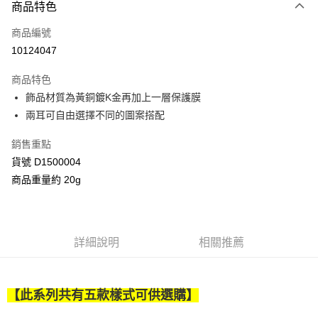
商品特色
信用卡一次付款
商品編號
信用卡分期付款
10124047
3 期 0 利率 每期
NT$196
21家銀行
商品特色
合作金庫商業銀行
第一商業銀行
超商取貨付款
飾品材質為黃銅鍍K金再加上一層保護膜
華南商業銀行
彰化商業銀行
兩耳可自由選擇不同的圖案搭配
LINE Pay
上海商業儲蓄銀行
台北富邦商業銀行
國泰世華商業銀行
兆豐國際商業銀行
Apple Pay
銷售重點
臺灣中小企業銀行
台中商業銀行
貨號 D1500004
匯豐（台灣）商業銀行
華泰商業銀行
街口支付
聯邦商業銀行
遠東國際商業銀行
商品重量約 20g
元大商業銀行
永豐商業銀行
Google Pay
玉山商業銀行
星展（台灣）商業銀行
台新國際商業銀行
中國信託商業銀行
AFTEE先享後付
台灣樂天信用卡公司
相關說明
詳細說明
相關推薦
【關於「AFTEE先享後付」】
ATM付款
AFTEE先享後付是「在收到商品之後才付款」的支付方式。 讓您購物簡單
便利好安心！
【此系列共有五款樣式可供選購】
１．簡單：不需註冊會員、不需綁卡、不需儲值。
運送方式
２．便利：只要手機號碼，簡訊認證，即可結帳。