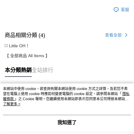
客服
商品相關分類 (4)
查看全部
◻️ Little OH！
【 全部商品 All Items 】
本分類熱銷
全站排行
本網站中使用 cookie，欲查詢有關本網站使用 cookie 方式之詳情，及若您不希
熱門標籤
望在電腦上使用 cookie 時應如何變更電腦的 cookie 設定，請參閱本網站「
隱私
權條款
」之 Cookie 聲明。您繼續使用本網站即表示您同意本公司得按本網站使
用條款之 Cookie 聲明使用 cookie。
了解更多 >
我知道了