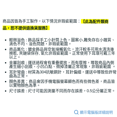
商品因皆為手工製作，以下情況非瑕疵範圍：
【此為配件類商
品，恕不提供退換貨服務】
輕微溢色 : 飾品採手工小針筒上色，圖案小,難免存在小雜質、
滴色不均、溢色問題，非瑕疵範圍。
商品舊化 : 鍍金飾品與空氣接觸氧化，流汗較多可用水清洗後
擦乾, 夾鏈袋保存, 氧化非瑕疵範圍。正常使用下耳環可戴三年
以上。
金屬刮痕 : 運送過程會有重疊擺放，而有摩擦，導致商品內側
產生細小刮痕、小凹凸點、微掉漆屬正常現象，非瑕疵範圍 。
耳針彎曲 : 材質為304抗敏鋼針，耳針偏細，運送中導致些許彎
曲為正常。
顏色差異：商品會因手機電腦螢幕顯色而有些微色差，商品皆
以實物顏色為準。
尺寸誤差 : 尺寸可能因測量不同而存在誤差，0.5公分屬正常。
顯示電腦版詳細說明