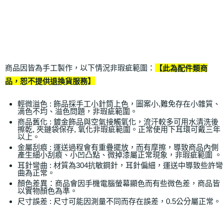
商品因皆為手工製作，以下情況非瑕疵範圍：
【此為配件類商
品，恕不提供退換貨服務】
輕微溢色 : 飾品採手工小針筒上色，圖案小,難免存在小雜質、
滴色不均、溢色問題，非瑕疵範圍。
商品舊化 : 鍍金飾品與空氣接觸氧化，流汗較多可用水清洗後
擦乾, 夾鏈袋保存, 氧化非瑕疵範圍。正常使用下耳環可戴三年
以上。
金屬刮痕 : 運送過程會有重疊擺放，而有摩擦，導致商品內側
產生細小刮痕、小凹凸點、微掉漆屬正常現象，非瑕疵範圍 。
耳針彎曲 : 材質為304抗敏鋼針，耳針偏細，運送中導致些許彎
曲為正常。
顏色差異：商品會因手機電腦螢幕顯色而有些微色差，商品皆
以實物顏色為準。
尺寸誤差 : 尺寸可能因測量不同而存在誤差，0.5公分屬正常。