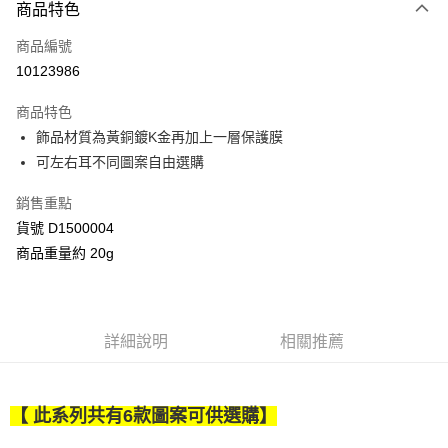
商品特色
信用卡一次付款
商品編號
信用卡分期付款
10123986
3 期 0 利率 每期
NT$196
21家銀行
商品特色
合作金庫商業銀行
第一商業銀行
超商取貨付款
飾品材質為黃銅鍍K金再加上一層保護膜
華南商業銀行
彰化商業銀行
可左右耳不同圖案自由選購
LINE Pay
上海商業儲蓄銀行
台北富邦商業銀行
國泰世華商業銀行
兆豐國際商業銀行
Apple Pay
銷售重點
臺灣中小企業銀行
台中商業銀行
貨號 D1500004
匯豐（台灣）商業銀行
華泰商業銀行
街口支付
聯邦商業銀行
遠東國際商業銀行
商品重量約 20g
元大商業銀行
永豐商業銀行
Google Pay
玉山商業銀行
星展（台灣）商業銀行
台新國際商業銀行
中國信託商業銀行
AFTEE先享後付
台灣樂天信用卡公司
相關說明
詳細說明
相關推薦
【關於「AFTEE先享後付」】
ATM付款
AFTEE先享後付是「在收到商品之後才付款」的支付方式。 讓您購物簡單
便利好安心！
【 此系列共有6款圖案可供選購】
１．簡單：不需註冊會員、不需綁卡、不需儲值。
運送方式
２．便利：只要手機號碼，簡訊認證，即可結帳。