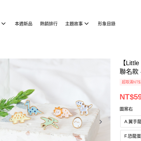
本週新品
熱銷排行
主題故事
形象目錄
【Lit
聯名款 
超取滿NT$
NT$5
圖案右
A.翼手
F.恐龍