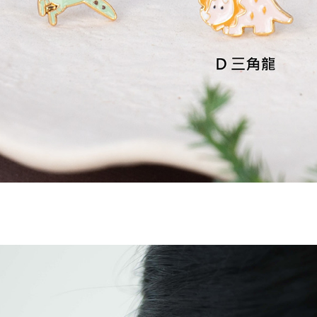
結果請求
５．嚴禁
形，恩沛
動。