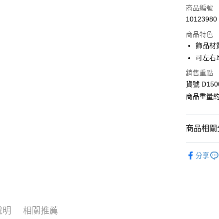
信用卡一
商品編號
10123980
信用卡分
商品特色
3 期 
飾品材
合作金
可左右
超商取貨
華南商
銷售重點
LINE Pay
上海商
貨號 D150
國泰世
Apple Pay
商品重量約 
臺灣中
匯豐（
街口支付
聯邦商
商品相關分
元大商
Google Pa
玉山商
◻️ Little 
台新國
AFTEE先
分享
台灣樂
相關說明
【 全部商品 A
【關於「A
ATM付款
🛍️ 雜貨&配件
AFTEE
便利好安
⋮⋮ 本週新
１．簡單
２．便利
運送方式
說明
相關推薦
３．安心