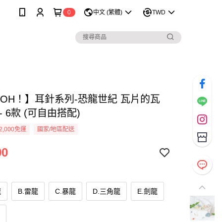
0
中文 (繁體)
TWD
tle OH！】耳針系列-恐龍世紀 瓦片的瓦
- 6款 (可自由搭配)
2,000免運
國家/地區配送
90
龍
B.雷龍
C.暴龍
D.三角龍
E.劍龍
蛋