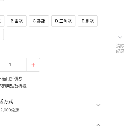
龍
B.雷龍
C.暴龍
D.三角龍
E.劍龍
蛋
清除
紀錄
不適用折價券
不適用點數折抵
送方式
2,000免運