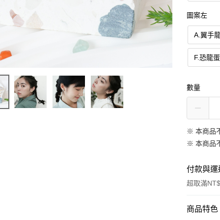
圖案左
A.翼手
F.恐龍
數量
※ 本商品
※ 本商品
付款與運
超取滿NT$
付款方式
商品特色