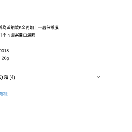
次付款
期付款
0 利率 每期
NT$196
21家銀行
質為黃銅鍍K金再加上一層保護膜
庫商業銀行
第一商業銀行
耳不同圖案自由選購
付款
業銀行
彰化商業銀行
業儲蓄銀行
台北富邦商業銀行
0018
華商業銀行
兆豐國際商業銀行
20g
小企業銀行
台中商業銀行
台灣）商業銀行
華泰商業銀行
業銀行
遠東國際商業銀行
類 (4)
業銀行
永豐商業銀行
y
業銀行
星展（台灣）商業銀行
OH！
際商業銀行
中國信託商業銀行
享後付
客服
天信用卡公司
ll Items 】
FTEE先享後付」】
 Others 🛍️
先享後付是「在收到商品之後才付款」的支付方式。 讓您購物簡單
飾品
心！
品 New In
⋮⋮ 9月新品
：不需註冊會員、不需綁卡、不需儲值。
：只要手機號碼，簡訊認證，即可結帳。
：先確認商品／服務後，再付款。