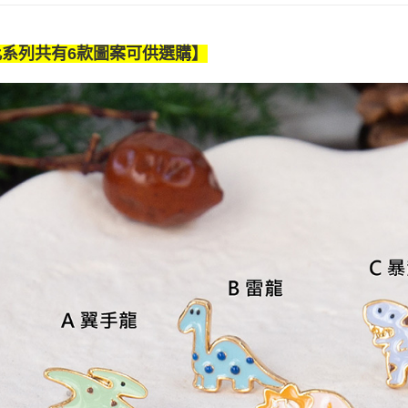
全家付款
【「AFT
每筆NT$8
１．於結帳
此系列共有6款圖案可供選購】
付」結帳
7-11付款
２．訂單
３．收到繳
每筆NT$8
／ATM／
※ 請注意
宅配
絡購買商品
先享後付
每筆NT$8
※ 交易是
是否繳費成
離島宅配
付客戶支
每筆NT$1
【注意事
順豐港澳宅
１．透過由
交易，需
求債權轉
２．關於
https://aft
３．未成
「AFTE
任。
４．使用「
即時審查