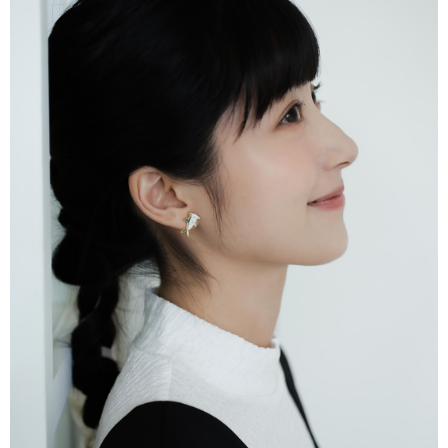
4. 下訂完成後，您的手機會收到一封繳費通知簡訊，APP會員則會收到
全家付款取貨
AFTEE APP推播通知。
每笔NT$80，满NT$2,000(含以上)免运费
5. 收到商品當下無需繳費，確認無誤後，請再利用繳費通知簡訊或AFTEE
APP於四大便利商店‧ATM/網銀等方式進行付款。
7-11付款取貨
請留意繳費期限為 14 天。唯有下載 AFTEE App 成為 AFTEE 會員者方能享
每笔NT$80，满NT$2,000(含以上)免运费
有最長 45 天內付款之服務。
宅配
繳費期限，為商家向您請款的時間，再加上使用AFTEE可延長的天數所計算
每笔NT$80，满NT$2,000(含以上)免运费
出。使用AFTEE下訂可以延長您收到商品前的繳費天數，但無法保證一定能
夠在期限內收到商品(例如:預購商品或預計到貨時間較長者)。因此無論收到
離島宅配
商品與否，仍需要請您在AFTEE規定的時間內完成繳費。
每笔NT$150，满NT$2,000(含以上)免运费
二、付款限制
1. 初次使用 AFTEE 時，將依認證結果及本公司審查結果，核予每個人不同
順豐港澳宅配/宇迅國際物流
查看运费
之上限額度
2. 結帳金額須大於NT$30
3. 目前僅支援台灣會員
三、聲明條款
「AFTEE先享後付」(下稱本服務)乃由恩沛科技股份有限公司(下稱 AFTEE )
所提供，並由 AFTEE 向您收取款項。因使用本服務所須提供之個人資料(包
含但不限於訂購人姓名、電話，收件人姓名、電話、收件地址)，將交付予
AFTEE 於本服務必要服務範圍內運用。關於 AFTEE 對於個人資料之蒐集、
處理、利用，詳參 AFTEE 官網之『個人資料蒐集、處理及利用告知聲明』