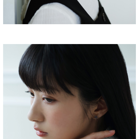
（
https://aftee.tw/privacypolicy/
）。
若款項超過繳費期限，將根據當次的金額加收年利率 16% 的逾期滯納金。
未成年的使用者，請事先徵得法定代理人或監護人之同意方可使用
AFTEE。
若您對於個人資料之處理、利用有任何疑問，或欲行使相關法律權利，請聯
繫恩沛科技股份有限公司。若您不同意我們將上開所示之個人資料，連同必
要之購買訂單資訊提供予 AFTEE ，或讓 AFTEE 蒐集處理利用您的個人資
料，請勿選用本服務。