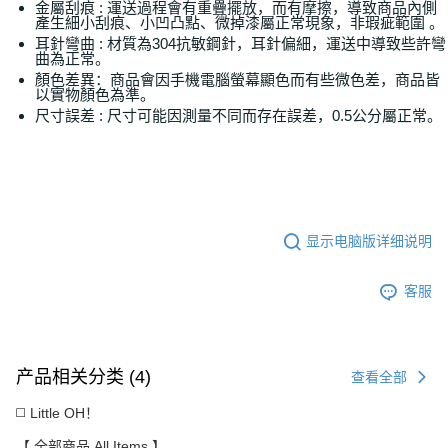
金屬刮痕 : 運送過程會有重疊擺放，而有摩擦，導致商品內側
產生細小刮痕、小凹凸點、微掉漆屬正常現象，非瑕疵範圍 。
耳針彎曲 : 材質為304抗敏鋼針，耳針偏細，運送中導致些許彎
曲為正常。
顏色差異：商品會因手機電腦螢幕顯色而有些微色差，商品皆
以實物顏色為準。
尺寸誤差 : 尺寸可能因測量不同而存在誤差，0.5公分屬正常。
显示电脑版详细说明
客服
产品相关分类 (4)
查看全部
◻️ Little OH！
【 全部商品 All Items 】