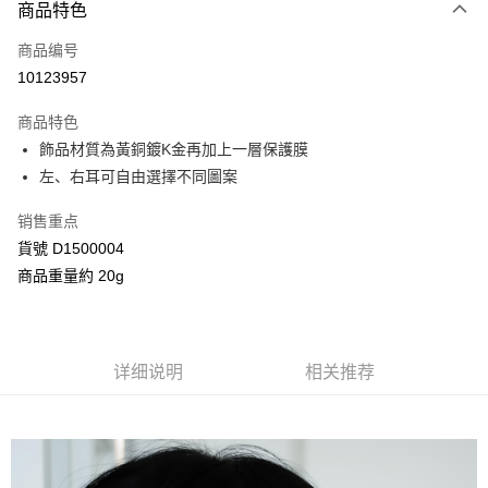
商品特色
信用卡一次付款
商品编号
信用卡分期付款
10123957
3期 0利率，每期
NT$196
21家银行
商品特色
合作金库商业银行
第一商业银行
超商取货付款
飾品材質為黃銅鍍K金再加上一層保護膜
华南商业银行
彰化商业银行
左、右耳可自由選擇不同圖案
LINE Pay
上海商业储蓄银行
台北富邦商业银行
国泰世华商业银行
兆丰国际商业银行
Apple Pay
销售重点
台湾中小企业银行
台中商业银行
貨號 D1500004
汇丰（台湾）商业银行
华泰商业银行
街口支付
联邦商业银行
远东国际商业银行
商品重量約 20g
元大商业银行
永丰商业银行
Google Pay
玉山商业银行
星展（台湾）商业银行
台新国际商业银行
中国信托商业银行
AFTEE先享后付
台湾乐天信用卡公司
相关说明
详细说明
相关推荐
一、關於 AFTEE先享後付
ATM付款
1. 於付款方式選擇AFTEE先享後付，將跳出AFTEE先享後付手機驗證視
窗。
2. 進行簡訊驗證之後，即可完成結帳手續。
运送方式
3. 訂單確認後不需事先繳費，商品會配送至您的指定地址。