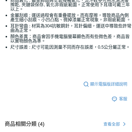
商品舊化 : 鍍金飾品與空氣接觸氧化，流汗較多可用水清洗後
擦乾, 夾鏈袋保存, 氧化非瑕疵範圍。正常使用下耳環可戴三年
以上。
金屬刮痕 : 運送過程會有重疊擺放，而有摩擦，導致商品內側
產生細小刮痕、小凹凸點、微掉漆屬正常現象，非瑕疵範圍 。
耳針彎曲 : 材質為304抗敏鋼針，耳針偏細，運送中導致些許彎
曲為正常。
顏色差異：商品會因手機電腦螢幕顯色而有些微色差，商品皆
以實物顏色為準。
尺寸誤差 : 尺寸可能因測量不同而存在誤差，0.5公分屬正常。
顯示電腦版詳細說明
客服
商品相關分類 (4)
查看全部