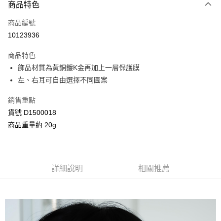
商品特色
信用卡一次付款
商品編號
信用卡分期付款
10123936
3 期 0 利率 每期
NT$196
21家銀行
商品特色
合作金庫商業銀行
第一商業銀行
超商取貨付款
飾品材質為黃銅鍍K金再加上一層保護膜
華南商業銀行
彰化商業銀行
左、右耳可自由選擇不同圖案
LINE Pay
上海商業儲蓄銀行
台北富邦商業銀行
國泰世華商業銀行
兆豐國際商業銀行
Apple Pay
銷售重點
臺灣中小企業銀行
台中商業銀行
貨號 D1500018
匯豐（台灣）商業銀行
華泰商業銀行
街口支付
聯邦商業銀行
遠東國際商業銀行
商品重量約 20g
元大商業銀行
永豐商業銀行
Google Pay
玉山商業銀行
星展（台灣）商業銀行
台新國際商業銀行
中國信託商業銀行
AFTEE先享後付
台灣樂天信用卡公司
相關說明
詳細說明
相關推薦
【關於「AFTEE先享後付」】
ATM付款
AFTEE先享後付是「在收到商品之後才付款」的支付方式。 讓您購物簡單
便利好安心！
１．簡單：不需註冊會員、不需綁卡、不需儲值。
運送方式
２．便利：只要手機號碼，簡訊認證，即可結帳。