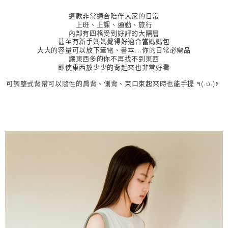
每筆NT$80，滿NT$2,000(含以上)免運費
【「AFTEE先享後付」結帳流程】
這款非常適合陪伴大家的日常
１．於結帳方式選擇「AFTEE先享後付」後，將跳轉至「AFTEE先享後付」
上班、上課、通勤、旅行
7-11付款取貨
結帳頁面，進行簡訊認證並確認金額後，即可完成結帳。
內部有四格受到好評的大隔層
２．訂單成立數日內，您將收到繳費通知簡訊。
每筆NT$80，滿NT$2,000(含以上)免運費
甚至有新手媽媽覺得好適合當媽媽包
３．收到繳費通知簡訊後14天內，點擊此簡訊中的連結，可透過四大超商／
大大的容量可以放下筆電、書本...你的日常必需品
ATM／網路銀行／等多元方式進行付款，方視為交易完成。
宅配
讓東西多的你不再找不到東西
※ 請注意：結帳手續完成當下不需立刻繳費，但若您需要取消訂單，請聯絡
即使東西放少少的背起來也非常好看
每筆NT$80，滿NT$2,000(含以上)免運費
購買商品的店家。未經商家同意取消之訂單仍視為有效，需透過AFTEE先享
後付繳納相關費用。
可調整式背帶可以隨性的肩背、側背、
束口束起來時也能手提 ۹(˒௰˓)۶
離島宅配
※ 交易是否成功請以「AFTEE先享後付 」之結帳頁面顯示為準，若有關於
是否繳費成功／繳費後需取消欲退款等相關疑問，請聯繫「AFTEE先享後付
每筆NT$150，滿NT$2,000(含以上)免運費
客戶支援中心」
https://netprotections.freshdesk.com/support/home
順豐港澳宅配/宇迅國際物流
查看運費
【注意事項】
１．透過由恩沛科技股份有限公司提供之「AFTEE先享後付」服務完成之交
易，需依本服務之必要範圍內提供個人資料，並將交易相關給付款項請求債
權轉讓予恩沛科技股份有限公司。
２．關於個人資料處理事宜，請瀏覽以下網址：
https://aftee.tw/terms/#terms3
３．未成年的使用者請事先徵得法定代理人或監護人之同意方可使用
「AFTEE先享後付」，若未經同意申辦者引起之損失，本公司不負相關責
任。
４．使用「AFTEE先享後付」時，將依據個別帳號之用戶狀況，依本公司即
時審查核予不同之上限額度；若仍有額度不足之情形，本公司將視審查結果
請求用戶進行身份認證。