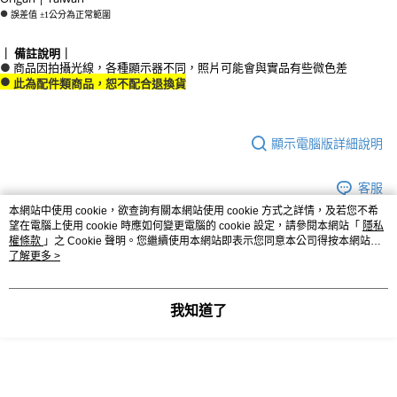
●
誤差值 ±1公分為正常範圍
｜ 備註說明｜
●
商品因拍攝光線，各種顯示器不同，照片可能會與實品有些微色差
●
此為配件類商品，恕不配合退換貨
顯示電腦版詳細說明
客服
本網站中使用 cookie，欲查詢有關本網站使用 cookie 方式之詳情，及若您不希
望在電腦上使用 cookie 時應如何變更電腦的 cookie 設定，請參閱本網站「
隱私
權條款
」之 Cookie 聲明。您繼續使用本網站即表示您同意本公司得按本網站使
用條款之 Cookie 聲明使用 cookie。
了解更多 >
商品相關分類 (4)
查看全部
◻️ BANGSTREE 瀏海樹
我知道了
【 全部商品 All Items 】
本分類熱銷
全站排行