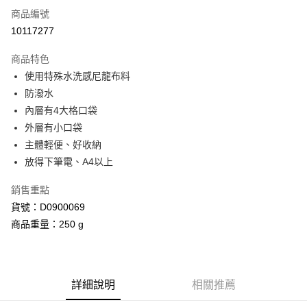
商品編號
信用卡分期付款
10117277
3 期 0 利率 每期
NT$526
21家銀行
商品特色
合作金庫商業銀行
第一商業銀行
超商取貨付款
使用特殊水洗感尼龍布料
華南商業銀行
彰化商業銀行
防潑水
LINE Pay
上海商業儲蓄銀行
台北富邦商業銀行
國泰世華商業銀行
兆豐國際商業銀行
內層有4大格口袋
Apple Pay
臺灣中小企業銀行
台中商業銀行
外層有小口袋
匯豐（台灣）商業銀行
華泰商業銀行
主體輕便、好收納
街口支付
聯邦商業銀行
遠東國際商業銀行
放得下筆電、A4以上
元大商業銀行
永豐商業銀行
Google Pay
玉山商業銀行
星展（台灣）商業銀行
銷售重點
台新國際商業銀行
中國信託商業銀行
AFTEE先享後付
貨號：D0900069
台灣樂天信用卡公司
相關說明
商品重量：250 g
【關於「AFTEE先享後付」】
ATM付款
AFTEE先享後付是「在收到商品之後才付款」的支付方式。 讓您購物簡單
便利好安心！
１．簡單：不需註冊會員、不需綁卡、不需儲值。
運送方式
２．便利：只要手機號碼，簡訊認證，即可結帳。
詳細說明
相關推薦
３．安心：先確認商品／服務後，再付款。
全家付款取貨